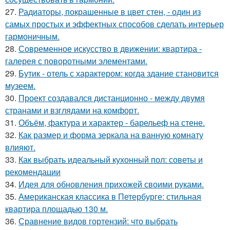
27.
Радиаторы, покрашенные в цвет стен, - один из
самых простых и эффектных способов сделать интерьер
гармоничным.
28.
Современное искусство в движении: квартира -
галерея с поворотными элементами.
29.
Бутик - отель с характером: когда здание становится
музеем.
30.
Проект создавался дистанционно - между двумя
странами и взглядами на комфорт.
31.
Объём, фактура и характер - барельеф на стене.
32.
Как размер и форма зеркала на ванную комнату
влияют.
33.
Как выбрать идеальный кухонный пол: советы и
рекомендации
34.
Идея для обновления прихожей своими руками.
35.
Американская классика в Петербурге: стильная
квартира площадью 130 м.
36.
Сравнение видов гортензий: что выбрать