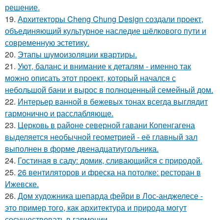
решение.
19.
Архитекторы Cheng Chung Design создали проект,
объединяющий культурное наследие шёлкового пути и
современную эстетику.
20.
Этапы шумоизоляции квартиры.
21.
Уют, баланс и внимание к деталям - именно так
можно описать этот проект, который начался с
небольшой бани и вырос в полноценный семейный дом.
22.
Интерьер ванной в бежевых тонах всегда выглядит
гармонично и расслабляюще.
23.
Церковь в районе северной гавани Копенгагена
выделяется необычной геометрией - её главный зал
выполнен в форме двенадцатиугольника.
24.
Гостиная в саду: домик, сливающийся с природой.
25.
26 вентиляторов и фреска на потолке: ресторан в
Ижевске.
26.
Дом художника шепарда фейри в Лос-анджелесе -
это пример того, как архитектура и природа могут
сосуществовать в гармонии.