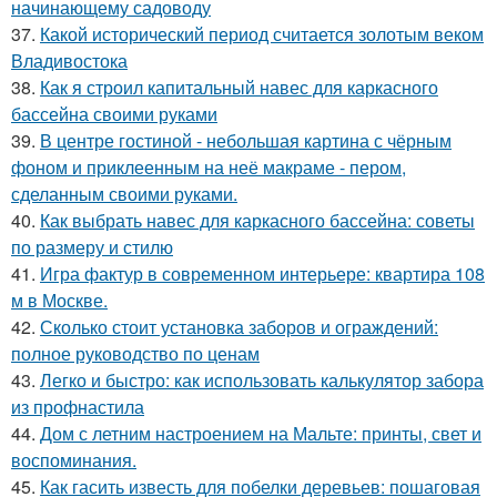
начинающему садоводу
37.
Какой исторический период считается золотым веком
Владивостока
38.
Как я строил капитальный навес для каркасного
бассейна своими руками
39.
В центре гостиной - небольшая картина с чёрным
фоном и приклеенным на неё макраме - пером,
сделанным своими руками.
40.
Как выбрать навес для каркасного бассейна: советы
по размеру и стилю
41.
Игра фактур в современном интерьере: квартира 108
м в Москве.
42.
Сколько стоит установка заборов и ограждений:
полное руководство по ценам
43.
Легко и быстро: как использовать калькулятор забора
из профнастила
44.
Дом с летним настроением на Мальте: принты, свет и
воспоминания.
45.
Как гасить известь для побелки деревьев: пошаговая