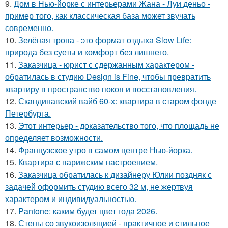
9.
Дом в Нью-йорке с интерьерами Жана - Луи деньо -
пример того, как классическая база может звучать
современно.
10.
Зелёная тропа - это формат отдыха Slow Life:
природа без суеты и комфорт без лишнего.
11.
Заказчица - юрист с сдержанным характером -
обратилась в студию Design is Fine, чтобы превратить
квартиру в пространство покоя и восстановления.
12.
Скандинавский вайб 60-х: квартира в старом фонде
Петербурга.
13.
Этот интерьер - доказательство того, что площадь не
определяет возможности.
14.
Французское утро в самом центре Нью-йорка.
15.
Квартира с парижским настроением.
16.
Заказчица обратилась к дизайнеру Юлии поздняк с
задачей оформить студию всего 32 м, не жертвуя
характером и индивидуальностью.
17.
Pantone: каким будет цвет года 2026.
18.
Стены со звукоизоляцией - практичное и стильное