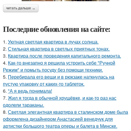
читать дальше →
Последние обновления на сайте:
1.
Уютная светлая квартира в лучах солнца.
2.
Стильная квартира в светлых приятных тонах.
3.
Квартира после проведения капитального ремонта.
4.
Как-то внезапно я решила устроить себе "Ручной
Режим" и помыть посуду без помощи техники.
5.
Перебирала его вещи и в рюкзаке наткнулась на
пустую упаковку от каких-то таблеток.
6.
"А я ведь понимала!
7.
Жил я тогда в обычной хрущёвке, и как-то раз нас
одолели тараканы.
8.
Светлая элегантная квартира в сталинском доме была
оформлена дизайнером Анастасией венедчук для
артистки большого театра оперы и балета в Минске.