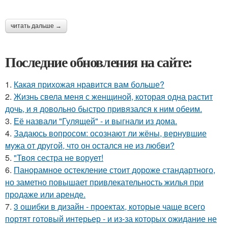
читать дальше →
Последние обновления на сайте:
1.
Какая прихожая нравится вам больше?
2.
Жизнь свела меня с женщиной, которая одна растит
дочь, и я довольно быстро привязался к ним обеим.
3.
Её назвали "Гулящей" - и выгнали из дома.
4.
Задаюсь вопросом: осознают ли жёны, вернувшие
мужа от другой, что он остался не из любви?
5.
"Твоя сестра не ворует!
6.
Панорамное остекление стоит дороже стандартного,
но заметно повышает привлекательность жилья при
продаже или аренде.
7.
3 ошибки в дизайн - проектах, которые чаще всего
портят готовый интерьер - и из-за которых ожидание не