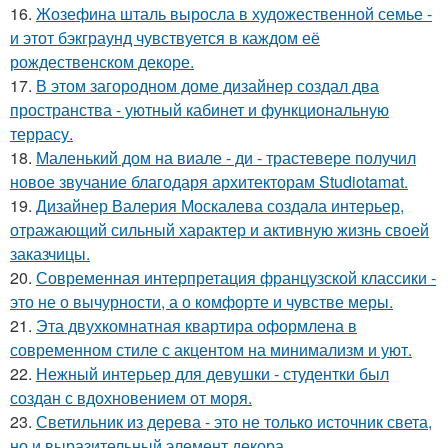
16.
Жозефина шталь выросла в художественной семье -
и этот бэкграунд чувствуется в каждом её
рождественском декоре.
17.
В этом загородном доме дизайнер создал два
пространства - уютный кабинет и функциональную
террасу.
18.
Маленький дом на виале - ди - трастевере получил
новое звучание благодаря архитекторам Studiotamat.
19.
Дизайнер Валерия Москалева создала интерьер,
отражающий сильный характер и активную жизнь своей
заказчицы.
20.
Современная интерпретация французской классики -
это не о вычурности, а о комфорте и чувстве меры.
21.
Эта двухкомнатная квартира оформлена в
современном стиле с акцентом на минимализм и уют.
22.
Нежный интерьер для девушки - студентки был
создан с вдохновением от моря.
23.
Светильник из дерева - это не только источник света,
но и выразительный элемент декора.