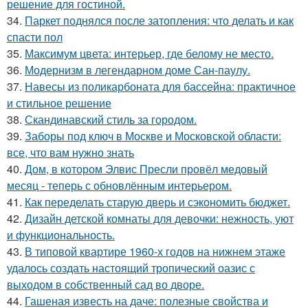
решение для гостиной.
34.
Паркет поднялся после затопления: что делать и как
спасти пол
35.
Максимум цвета: интерьер, где белому не место.
36.
Модернизм в легендарном доме Сан-паулу.
37.
Навесы из поликарбоната для бассейна: практичное
и стильное решение
38.
Скандинавский стиль за городом.
39.
Заборы под ключ в Москве и Московской области:
все, что вам нужно знать
40.
Дом, в котором Элвис Пресли провёл медовый
месяц - теперь с обновлённым интерьером.
41.
Как переделать старую дверь и сэкономить бюджет.
42.
Дизайн детской комнаты для девочки: нежность, уют
и функциональность.
43.
В типовой квартире 1960-х годов на нижнем этаже
удалось создать настоящий тропический оазис с
выходом в собственный сад во дворе.
44.
Гашеная известь на даче: полезные свойства и