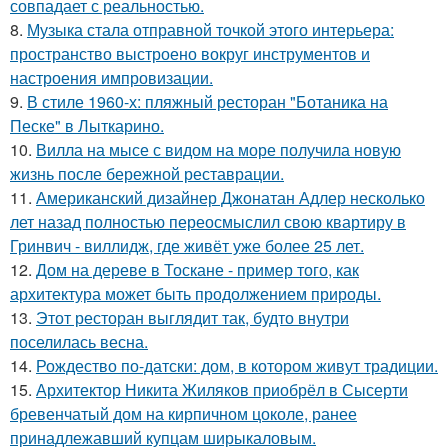
совпадает с реальностью.
8.
Музыка стала отправной точкой этого интерьера:
пространство выстроено вокруг инструментов и
настроения импровизации.
9.
В стиле 1960-х: пляжный ресторан "Ботаника на
Песке" в Лыткарино.
10.
Вилла на мысе с видом на море получила новую
жизнь после бережной реставрации.
11.
Американский дизайнер Джонатан Адлер несколько
лет назад полностью переосмыслил свою квартиру в
Гринвич - виллидж, где живёт уже более 25 лет.
12.
Дом на дереве в Тоскане - пример того, как
архитектура может быть продолжением природы.
13.
Этот ресторан выглядит так, будто внутри
поселилась весна.
14.
Рождество по-датски: дом, в котором живут традиции.
15.
Архитектор Никита Жиляков приобрёл в Сысерти
бревенчатый дом на кирпичном цоколе, ранее
принадлежавший купцам ширыкаловым.