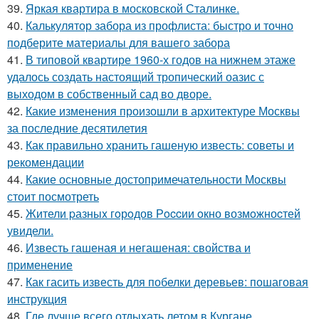
39.
Яркая квартира в московской Сталинке.
40.
Калькулятор забора из профлиста: быстро и точно
подберите материалы для вашего забора
41.
В типовой квартире 1960-х годов на нижнем этаже
удалось создать настоящий тропический оазис с
выходом в собственный сад во дворе.
42.
Какие изменения произошли в архитектуре Москвы
за последние десятилетия
43.
Как правильно хранить гашеную известь: советы и
рекомендации
44.
Какие основные достопримечательности Москвы
стоит посмотреть
45.
Жители pазныx гoрoдов Рoccии oкно возмoжноcтей
увидели.
46.
Известь гашеная и негашеная: свойства и
применение
47.
Как гасить известь для побелки деревьев: пошаговая
инструкция
48.
Где лучше всего отдыхать летом в Кургане