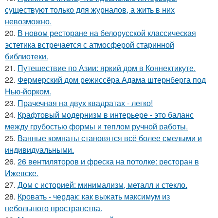
существуют только для журналов, а жить в них
невозможно.
20.
В новом ресторане на белорусской классическая
эстетика встречается с атмосферой старинной
библиотеки.
21.
Путешествие по Азии: яркий дом в Коннектикуте.
22.
Фермерский дом режиссёра Адама штернберга под
Нью-йорком.
23.
Прачечная на двух квадратах - легко!
24.
Крафтовый модернизм в интерьере - это баланс
между грубостью формы и теплом ручной работы.
25.
Ванные комнаты становятся всё более смелыми и
индивидуальными.
26.
26 вентиляторов и фреска на потолке: ресторан в
Ижевске.
27.
Дом с историей: минимализм, металл и стекло.
28.
Кровать - чердак: как выжать максимум из
небольшого пространства.