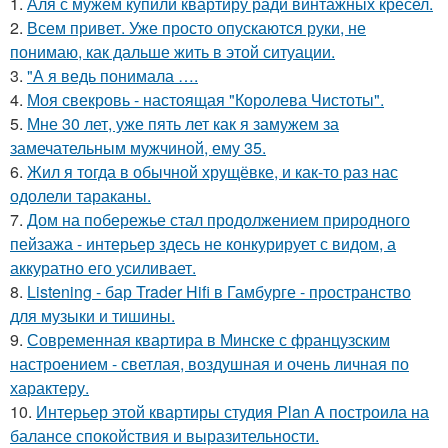
1.
Аля с мужем купили квартиру ради винтажных кресел.
2.
Всем привет. Уже просто опускаются руки, не
понимаю, как дальше жить в этой ситуации.
3.
"А я ведь понимала ….
4.
Моя свекровь - настоящая "Королева Чистоты".
5.
Мне 30 лет, уже пять лет как я замужем за
замечательным мужчиной, ему 35.
6.
Жил я тогда в обычной хрущёвке, и как-то раз нас
одолели тараканы.
7.
Дом на побережье стал продолжением природного
пейзажа - интерьер здесь не конкурирует с видом, а
аккуратно его усиливает.
8.
Listening - бар Trader Hifi в Гамбурге - пространство
для музыки и тишины.
9.
Современная квартира в Минске с французским
настроением - светлая, воздушная и очень личная по
характеру.
10.
Интерьер этой квартиры студия Plan A построила на
балансе спокойствия и выразительности.