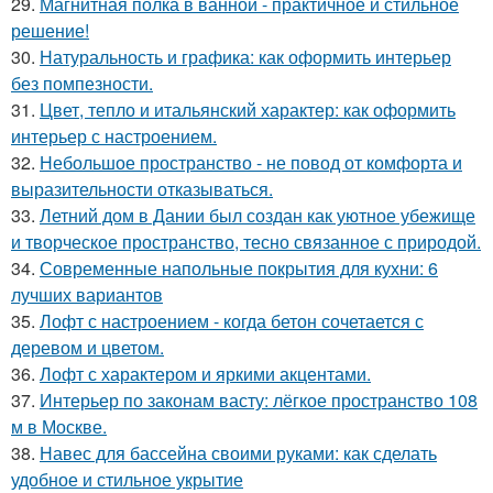
29.
Магнитная полка в ванной - практичное и стильное
решение!
30.
Натуральность и графика: как оформить интерьер
без помпезности.
31.
Цвет, тепло и итальянский характер: как оформить
интерьер с настроением.
32.
Небольшое пространство - не повод от комфорта и
выразительности отказываться.
33.
Летний дом в Дании был создан как уютное убежище
и творческое пространство, тесно связанное с природой.
34.
Современные напольные покрытия для кухни: 6
лучших вариантов
35.
Лофт с настроением - когда бетон сочетается с
деревом и цветом.
36.
Лофт с характером и яркими акцентами.
37.
Интерьер по законам васту: лёгкое пространство 108
м в Москве.
38.
Навес для бассейна своими руками: как сделать
удобное и стильное укрытие