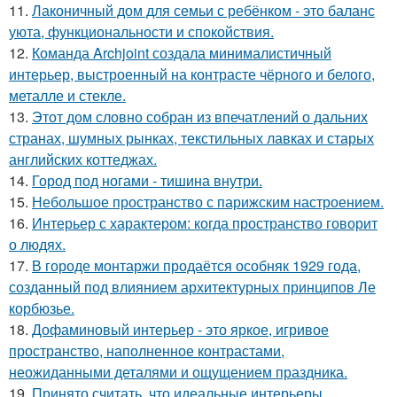
11.
Лаконичный дом для семьи с ребёнком - это баланс
уюта, функциональности и спокойствия.
12.
Команда Archjoint создала минималистичный
интерьер, выстроенный на контрасте чёрного и белого,
металле и стекле.
13.
Этот дом словно собран из впечатлений о дальних
странах, шумных рынках, текстильных лавках и старых
английских коттеджах.
14.
Город под ногами - тишина внутри.
15.
Небольшое пространство с парижским настроением.
16.
Интерьер с характером: когда пространство говорит
о людях.
17.
В городе монтаржи продаётся особняк 1929 года,
созданный под влиянием архитектурных принципов Ле
корбюзье.
18.
Дофаминовый интерьер - это яркое, игривое
пространство, наполненное контрастами,
неожиданными деталями и ощущением праздника.
19.
Принято считать, что идеальные интерьеры