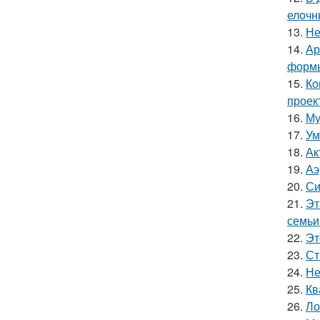
елочн
13.
Не
14.
Ар
форм
15.
Ко
проек
16.
Му
17.
Ум
18.
Ак
19.
Аэ
20.
Си
21.
Эт
семьи
22.
Эт
23.
Ст
24.
Не
25.
Кв
26.
Ло