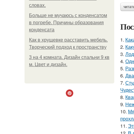
словах.
читат
Больше не мучаюсь с конденсатом
в погребе. Причины образования
Пос
конденсата
1.
Как
Как в хрущевке расставить мебель.
2.
Как
Творческий подход к пространству
3.
Лод
3 на 4 комната. Дизайн спальни 9 кв
4.
Одн
м. Цвет и дизайн.
5.
Раз
6.
Два
7.
Сту
Чудес
8.
Ква
9.
Неж
10.
Мя
прохл
11.
Эт
12.
В 