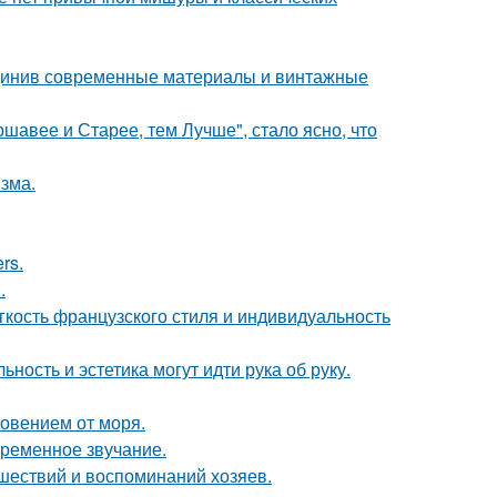
единив современные материалы и винтажные
ршавее и Старее, тем Лучше", стало ясно, что
зма.
rs.
.
егкость французского стиля и индивидуальность
ность и эстетика могут идти рука об руку.
новением от моря.
временное звучание.
шествий и воспоминаний хозяев.