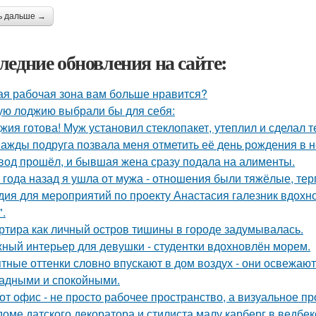
ь дальше →
ледние обновления на сайте:
ая рабочая зона вам больше нравится?
ую лоджию выбрали бы для себя:
жия готова! Муж установил стеклопакет, утеплил и сделал 
ажды подруга позвала меня отметить её день рождения в 
вод прошёл, и бывшая жена сразу подала на алименты.
 года назад я ушла от мужа - отношения были тяжёлые, тер
дия для мероприятий по проекту Анастасия галезник вдохн
".
ртира как личный остров тишины в городе задумывалась.
ный интерьер для девушки - студентки вдохновлён морем.
тные оттенки словно впускают в дом воздух - они освежают
адными и спокойными.
от офис - не просто рабочее пространство, а визуальное 
доме датского декоратора и стилиста малу карберг в ведбе