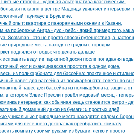
гнитные стопоры - удобная альтернатива классическим.
большая пекарня в центре Мадрида удивляет интерьером,
ологичный таунхаус в Бруклине.
чный опыт: квартира с панорамными окнами в Казани.
м на побережье Ангра - дус - рейс - яркий пример того, ка
yal Scotsman - это не просто способ путешествия, а настоя
кие природные места находятся рядом с городом
ркет поднялся от воды: что делать дальше
к исправить вздутие паркетной доски после попадания вод
сточный уют и скандинавская простота в одном доме.
весы из поликарбоната для бассейна: практичное и стильн
ичный навес для бассейна из поликарбоната: советы по вы
мпактный навес для бассейна из поликарбоната: защита от
м, в котором Элвис Пресли провёл медовый месяц - тепер
юминка интерьера: как обычная вещь становится ретро - де
еативный домашний декор из бумаги: 5 простых идей
кие уникальные природные места находятся рядом с Воро
игами для весеннего декора: как преобразить комнату
расить комнату своими руками из бумаги: легко и просто