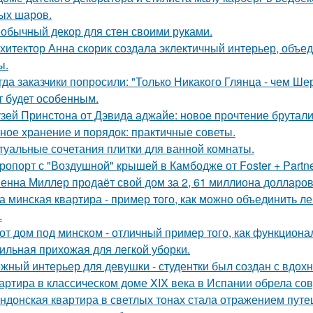
ых шаров.
обычный декор для стен своими руками.
хитектор Анна скорик создала эклектичный интерьер, объ
ы.
гда заказчики попросили: "Только Никакого Глянца - чем Ше
т будет особенным.
зей Принстона от Дэвида аджайе: новое прочтение брутали
ное хранение и порядок: практичные советы.
туальные сочетания плитки для ванной комнаты.
ропорт с "Воздушной" крышей в Камбодже от Foster + Partne
енна Миллер продаёт свой дом за 2, 61 миллиона долларов
а минская квартира - пример того, как можно объединить л
.
от дом под минском - отличный пример того, как функциональ
ильная прихожая для легкой уборки.
жный интерьер для девушки - студентки был создан с вдох
артира в классическом доме XIX века в Испании обрела со
ндонская квартира в светлых тонах стала отражением путе