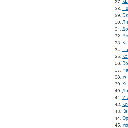
27.
Ма
28.
Не
29.
Эк
30.
Ли
31.
До
32.
Ro
33.
Ка
34.
Па
35.
Ка
36.
Во
37.
На
38.
Ул
39.
Ко
40.
До
41.
Из
42.
Кр
43.
Ка
44.
Ор
45.
Ук