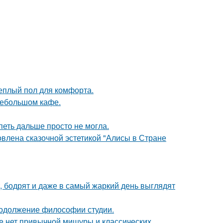
теплый пол для комфорта.
небольшом кафе.
петь дальше просто не могла.
овлена сказочной эстетикой "Алисы в Стране
, бодрят и даже в самый жаркий день выглядят
продолжение философии студии.
ке нет привычной мишуры и классических