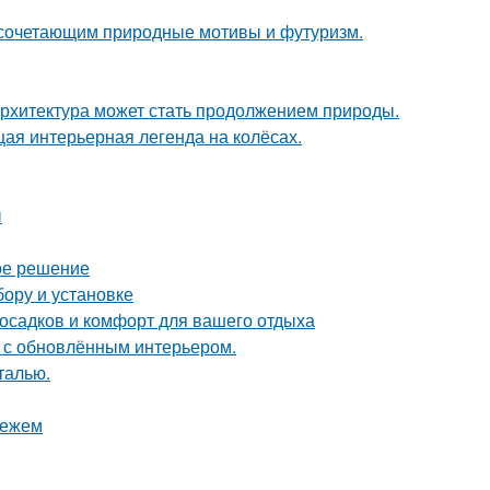
 сочетающим природные мотивы и футуризм.
к архитектура может стать продолжением природы.
щая интерьерная легенда на колёсах.
ы
ое решение
бору и установке
 осадков и комфорт для вашего отдыха
ь с обновлённым интерьером.
талью.
нежем