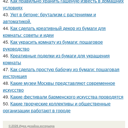
42.
Как правильно хранить гашеную известь в домашних
условиях
43.
Уют в бетоне: брутализм с растениями и
автоматикой.
44.
Как сделать креативный декор из бумаги для
комнаты: советы и идеи
45.
Как украсить комнату из бумаги: пошаговое
руководство
46.
Креативные поделки из бумаги для украшения
комнаты
47.
Как сделать простую бабочку из бумаги: пошаговая
инструкция
48.
Какие музеи Москвы представляют современное
искусство
49.
Какие фестивали барменского искусства проводятся
50.
Какие творческие коллективы и общественные
организации работают в городе
© 2026 Идеи дизайна интерьера