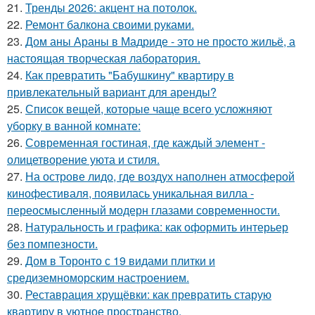
21.
Тренды 2026: акцент на потолок.
22.
Ремонт балкона своими руками.
23.
Дом аны Араны в Мадриде - это не просто жильё, а
настоящая творческая лаборатория.
24.
Как превратить "Бабушкину" квартиру в
привлекательный вариант для аренды?
25.
Список вещей, которые чаще всего усложняют
уборку в ванной комнате:
26.
Современная гостиная, где каждый элемент -
олицетворение уюта и стиля.
27.
На острове лидо, где воздух наполнен атмосферой
кинофестиваля, появилась уникальная вилла -
переосмысленный модерн глазами современности.
28.
Натуральность и графика: как оформить интерьер
без помпезности.
29.
Дом в Торонто с 19 видами плитки и
средиземноморским настроением.
30.
Реставрация хрущёвки: как превратить старую
квартиру в уютное пространство.