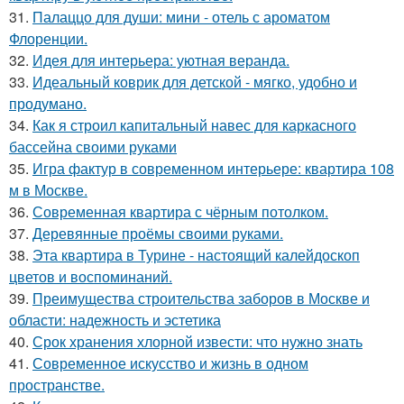
31.
Палаццо для души: мини - отель с ароматом
Флоренции.
32.
Идея для интерьера: уютная веранда.
33.
Идеальный коврик для детской - мягко, удобно и
продумано.
34.
Как я строил капитальный навес для каркасного
бассейна своими руками
35.
Игра фактур в современном интерьере: квартира 108
м в Москве.
36.
Современная квартира с чёрным потолком.
37.
Деревянные проёмы своими руками.
38.
Эта квартира в Турине - настоящий калейдоскоп
цветов и воспоминаний.
39.
Преимущества строительства заборов в Москве и
области: надежность и эстетика
40.
Срок хранения хлорной извести: что нужно знать
41.
Современное искусство и жизнь в одном
пространстве.