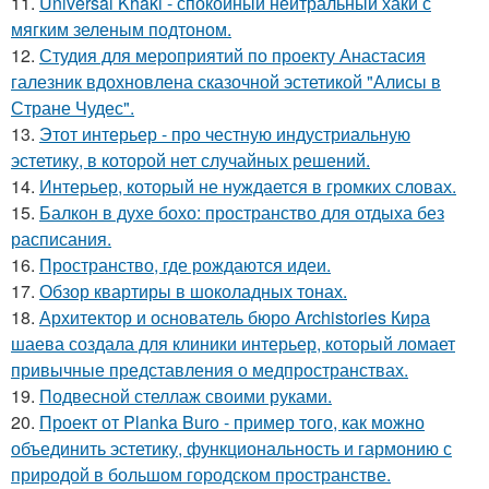
11.
Universal Khaki - спокойный нейтральный хаки с
мягким зеленым подтоном.
12.
Студия для мероприятий по проекту Анастасия
галезник вдохновлена сказочной эстетикой "Алисы в
Стране Чудес".
13.
Этот интерьер - про честную индустриальную
эстетику, в которой нет случайных решений.
14.
Интерьер, который не нуждается в громких словах.
15.
Балкон в духе бохо: пространство для отдыха без
расписания.
16.
Пространство, где рождаются идеи.
17.
Обзор квартиры в шоколадных тонах.
18.
Архитектор и основатель бюро Archistories Кира
шаева создала для клиники интерьер, который ломает
привычные представления о медпространствах.
19.
Подвесной стеллаж своими руками.
20.
Проект от Planka Buro - пример того, как можно
объединить эстетику, функциональность и гармонию с
природой в большом городском пространстве.