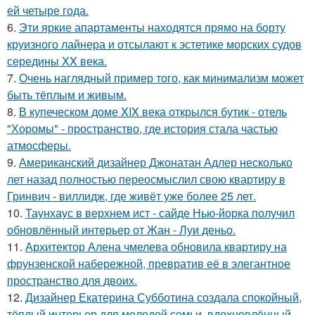
ей четыре года.
6.
Эти яркие апартаменты находятся прямо на борту
круизного лайнера и отсылают к эстетике морских судов
середины XX века.
7.
Очень наглядный пример того, как минимализм может
быть тёплым и живым.
8.
В купеческом доме XIX века открылся бутик - отель
"Хоромы" - пространство, где история стала частью
атмосферы.
9.
Американский дизайнер Джонатан Адлер несколько
лет назад полностью переосмыслил свою квартиру в
Гринвич - виллидж, где живёт уже более 25 лет.
10.
Таунхаус в верхнем ист - сайде Нью-йорка получил
обновлённый интерьер от Жан - Луи деньо.
11.
Архитектор Алена чмелева обновила квартиру на
фрунзенской набережной, превратив её в элегантное
пространство для двоих.
12.
Дизайнер Екатерина Субботина создала спокойный,
тёплый интерьер для молодой семьи, вдохновлённый