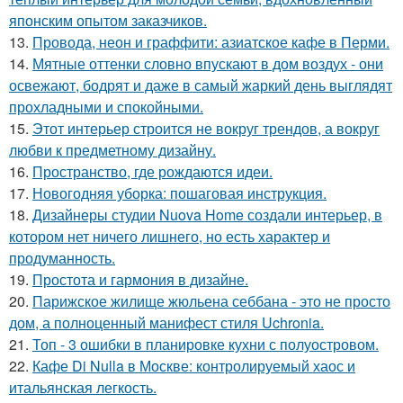
японским опытом заказчиков.
13.
Провода, неон и граффити: азиатское кафе в Перми.
14.
Мятные оттенки словно впускают в дом воздух - они
освежают, бодрят и даже в самый жаркий день выглядят
прохладными и спокойными.
15.
Этот интерьер строится не вокруг трендов, а вокруг
любви к предметному дизайну.
16.
Пространство, где рождаются идеи.
17.
Новогодняя уборка: пошаговая инструкция.
18.
Дизайнеры студии Nuova Home создали интерьер, в
котором нет ничего лишнего, но есть характер и
продуманность.
19.
Простота и гармония в дизайне.
20.
Парижское жилище жюльена себбана - это не просто
дом, а полноценный манифест стиля Uchronia.
21.
Топ - 3 ошибки в планировке кухни с полуостровом.
22.
Кафе Di Nulla в Москве: контролируемый хаос и
итальянская легкость.