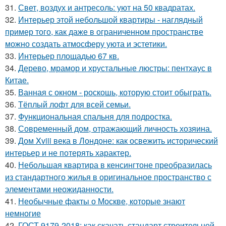
31.
Свет, воздух и антресоль: уют на 50 квадратах.
32.
Интерьер этой небольшой квартиры - наглядный
пример того, как даже в ограниченном пространстве
можно создать атмосферу уюта и эстетики.
33.
Интерьер площадью 67 кв.
34.
Дерево, мрамор и хрустальные люстры: пентхаус в
Китае.
35.
Ванная с окном - роскошь, которую стоит обыграть.
36.
Тёплый лофт для всей семьи.
37.
Функциональная спальня для подростка.
38.
Современный дом, отражающий личность хозяина.
39.
Дом Xviii века в Лондоне: как освежить исторический
интерьер и не потерять характер.
40.
Небольшая квартира в кенсингтоне преобразилась
из стандартного жилья в оригинальное пространство с
элементами неожиданности.
41.
Необычные факты о Москве, которые знают
немногие
42.
ГОСТ 9179-2018: как скачать стандарт строительной