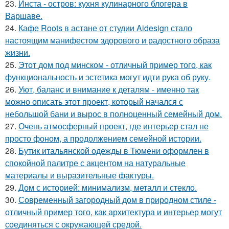
23.
Инста - остров: кухня кулинарного блогера в
Варшаве.
24.
Кафе Roots в астане от студии Aidesign стало
настоящим манифестом здорового и радостного образа
жизни.
25.
Этот дом под минском - отличный пример того, как
функциональность и эстетика могут идти рука об руку.
26.
Уют, баланс и внимание к деталям - именно так
можно описать этот проект, который начался с
небольшой бани и вырос в полноценный семейный дом.
27.
Очень атмосферный проект, где интерьер стал не
просто фоном, а продолжением семейной истории.
28.
Бутик итальянской одежды в Тюмени оформлен в
спокойной палитре с акцентом на натуральные
материалы и выразительные фактуры.
29.
Дом с историей: минимализм, металл и стекло.
30.
Современный загородный дом в природном стиле -
отличный пример того, как архитектура и интерьер могут
соединяться с окружающей средой.