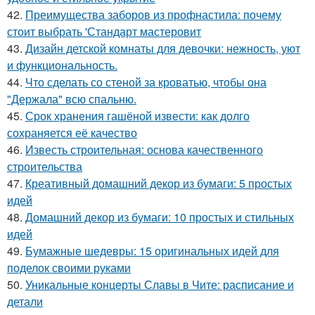
42.
Преимущества заборов из профнастила: почему
стоит выбрать 'Стандарт мастеровит
43.
Дизайн детской комнаты для девочки: нежность, уют
и функциональность.
44.
Что сделать со стеной за кроватью, чтобы она
"Держала" всю спальню.
45.
Срок хранения гашёной извести: как долго
сохраняется её качество
46.
Известь строительная: основа качественного
строительства
47.
Креативный домашний декор из бумаги: 5 простых
идей
48.
Домашний декор из бумаги: 10 простых и стильных
идей
49.
Бумажные шедевры: 15 оригинальных идей для
поделок своими руками
50.
Уникальные концерты Славы в Чите: расписание и
детали