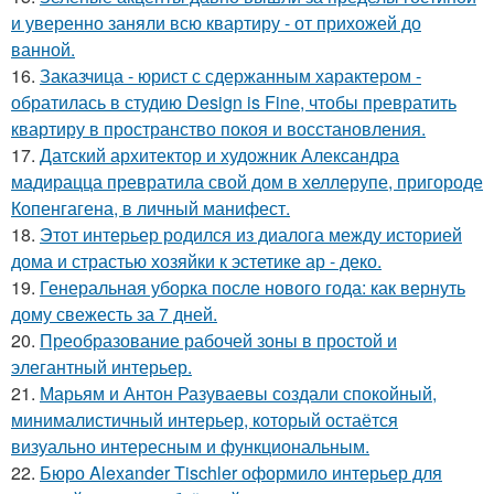
и уверенно заняли всю квартиру - от прихожей до
ванной.
16.
Заказчица - юрист с сдержанным характером -
обратилась в студию Design is Fine, чтобы превратить
квартиру в пространство покоя и восстановления.
17.
Датский архитектор и художник Александра
мадирацца превратила свой дом в хеллерупе, пригороде
Копенгагена, в личный манифест.
18.
Этот интерьер родился из диалога между историей
дома и страстью хозяйки к эстетике ар - деко.
19.
Генеральная уборка после нового года: как вернуть
дому свежесть за 7 дней.
20.
Преобразование рабочей зоны в простой и
элегантный интерьер.
21.
Марьям и Антон Разуваевы создали спокойный,
минималистичный интерьер, который остаётся
визуально интересным и функциональным.
22.
Бюро Alexander Tischler оформило интерьер для