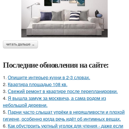
читать дальше →
Последние обновления на сайте:
1.
Опишите интерьер кухни в 2-3 словах.
2.
Квартира площадью 108 кв.
3.
Свежий ремонт в квартире после перепланировки.
4.
Я вышла замуж за москвича, а сама родом из
небольшой деревни.
5.
Парни часто слышат упрёки в неряшливости и плохой
гигиене, особенно когда речь идёт об интимных вещах.
6.
Как обустроить уютный уголок для чтения - даже если