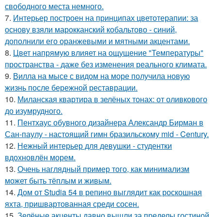
свободного места немного.
7.
Интерьер построен на принципах цветотерапии: за
основу взяли марокканский кобальтово - синий,
дополнили его оранжевыми и мятными акцентами.
8.
Цвет напрямую влияет на ощущение "Температуры"
пространства - даже без изменения реального климата.
9.
Вилла на мысе с видом на море получила новую
жизнь после бережной реставрации.
10.
Миланская квартира в зелёных тонах: от оливкового
до изумрудного.
11.
Пентхаус обувного дизайнера Александр Бирман в
Сан-паулу - настоящий гимн бразильскому mid - Century.
12.
Нежный интерьер для девушки - студентки
вдохновлён морем.
13.
Очень наглядный пример того, как минимализм
может быть тёплым и живым.
14.
Дом от Studia 54 в репино выглядит как роскошная
яхта, пришвартованная среди сосен.
15.
Зелёные акценты давно вышли за пределы гостиной