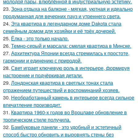
молодой пары, влюблённой в индустриальную эстетику.
23.
Зона отдыха на балконе - мягкая, уютная и идеально
продуманная для вечерних пауз и утреннего света.
24.
Эта квартира в легендарном доме Dakota стала
семейным домом для хозяйки и её трёх дочерей.
25.
Ёлка - это только начало.
26.
Темно-серый и марсала: смелая квартира в Минске.
27.
Архитектура Японии всегда стремилась к простоте,
гармонии и единению с природой.
28.
Свет играет ключевую роль в интерьере, формируя
настроение и подчёркивая детали.
29.
Лондонская квартира в светлых тонах стала
отражением путешествий и воспоминаний хозяев.
30.
Необработанный камень в интерьере всегда сильное
впечатление производит.
31.
Квартира 1960-х годов во Вроцлаве обновление в
тропическом стиле получила.
32.
Бамбуковые панели - это удобный и эстетичный
способ быстро обновить и выровнять стены без