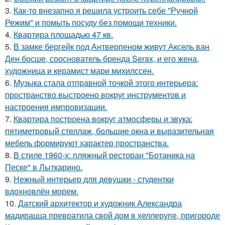
3.
Как-то внезапно я решила устроить себе "Ручной
Режим" и помыть посуду без помощи техники.
4.
Квартира площадью 47 кв.
5.
В замке бергейк под Антверпеном живут Аксель ван
Ден босше, сооснователь бренда Serax, и его жена,
художница и керамист мари михилссен.
6.
Музыка стала отправной точкой этого интерьера:
пространство выстроено вокруг инструментов и
настроения импровизации.
7.
Квартира построена вокруг атмосферы и звука:
пятиметровый стеллаж, большие окна и выразительная
мебель формируют характер пространства.
8.
В стиле 1960-х: пляжный ресторан "Ботаника на
Песке" в Лыткарино.
9.
Нежный интерьер для девушки - студентки
вдохновлён морем.
10.
Датский архитектор и художник Александра
мадирацца превратила свой дом в хеллерупе, пригороде