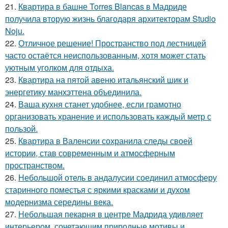
21.
Квартира в башне Torres Blancas в Мадриде
получила вторую жизнь благодаря архитекторам Studio
Noju.
22.
Отличное решение! Пространство под лестницей
часто остаётся неиспользованным, хотя может стать
уютным уголком для отдыха.
23.
Квартира на пятой авеню итальянский шик и
энергетику манхэттена объединила.
24.
Ваша кухня станет удобнее, если грамотно
организовать хранение и использовать каждый метр с
пользой.
25.
Квартира в Валенсии сохранила следы своей
истории, став современным и атмосферным
пространством.
26.
Небольшой отель в андалусии соединил атмосферу
старинного поместья с яркими красками и духом
модернизма середины века.
27.
Небольшая пекарня в центре Мадрида удивляет
интерьером, сочетающим природные мотивы и