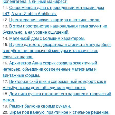
Копенгагена, в личный манифест.
11.
Современная дача с природными мотивами: дом
147, 3 м от Zrobim Architects.
12.
Цветотерапия: яркая квартира в ноттинг - хилл.
13.
В этом пространстве национальная тема звучит не
буквально, а на уровне ощущений.
14.
Маленький дом с большим характером.
15.
В доме датского декоратора и стилиста малу карберг
в ведбеке нет привычной мишуры и классических
елочных шаров.
16.
Архитектор Анна скорик создала эклектичный
интерьер, объединив современные материалы и
винтажные формы.
17.
Викторианский шик и современный комфорт: как в
мельбурнском доме объединили две эпохи.
18.
Дом рика оуэнса отражает его характер и творческий
метод.
19.
Ремонт балкона своими руками.
20.
Экран под ванную: практичное и стильное решение.