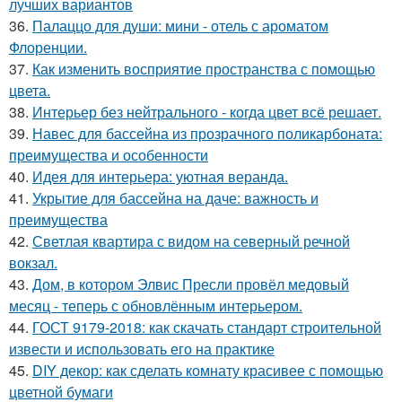
лучших вариантов
36.
Палаццо для души: мини - отель с ароматом
Флоренции.
37.
Как изменить восприятие пространства с помощью
цвета.
38.
Интерьер без нейтрального - когда цвет всё решает.
39.
Навес для бассейна из прозрачного поликарбоната:
преимущества и особенности
40.
Идея для интерьера: уютная веранда.
41.
Укрытие для бассейна на даче: важность и
преимущества
42.
Светлая квартира с видом на северный речной
вокзал.
43.
Дом, в котором Элвис Пресли провёл медовый
месяц - теперь с обновлённым интерьером.
44.
ГОСТ 9179-2018: как скачать стандарт строительной
извести и использовать его на практике
45.
DIY декор: как сделать комнату красивее с помощью
цветной бумаги