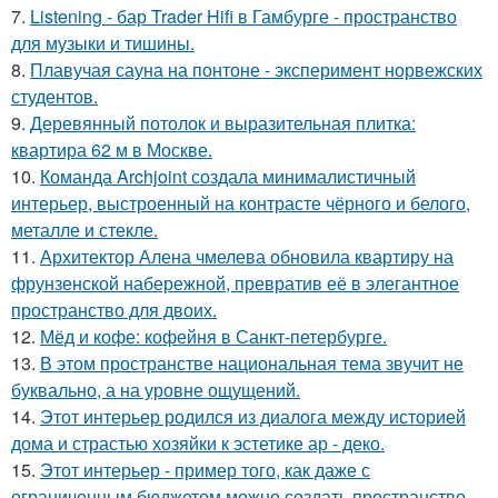
7.
Listening - бар Trader Hifi в Гамбурге - пространство
для музыки и тишины.
8.
Плавучая сауна на понтоне - эксперимент норвежских
студентов.
9.
Деревянный потолок и выразительная плитка:
квартира 62 м в Москве.
10.
Команда Archjoint создала минималистичный
интерьер, выстроенный на контрасте чёрного и белого,
металле и стекле.
11.
Архитектор Алена чмелева обновила квартиру на
фрунзенской набережной, превратив её в элегантное
пространство для двоих.
12.
Мёд и кофе: кофейня в Санкт-петербурге.
13.
В этом пространстве национальная тема звучит не
буквально, а на уровне ощущений.
14.
Этот интерьер родился из диалога между историей
дома и страстью хозяйки к эстетике ар - деко.
15.
Этот интерьер - пример того, как даже с
ограниченным бюджетом можно создать пространство,