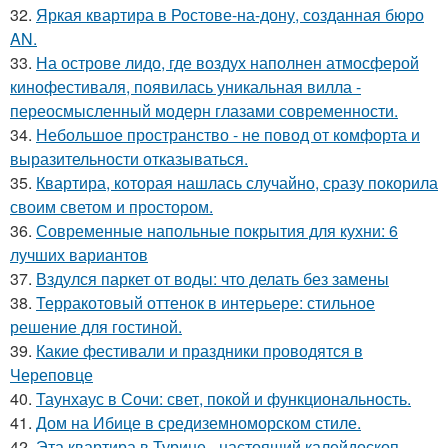
32.
Яркая квартира в Ростове-на-дону, созданная бюро
AN.
33.
На острове лидо, где воздух наполнен атмосферой
кинофестиваля, появилась уникальная вилла -
переосмысленный модерн глазами современности.
34.
Небольшое пространство - не повод от комфорта и
выразительности отказываться.
35.
Квартира, которая нашлась случайно, сразу покорила
своим светом и простором.
36.
Современные напольные покрытия для кухни: 6
лучших вариантов
37.
Вздулся паркет от воды: что делать без замены
38.
Терракотовый оттенок в интерьере: стильное
решение для гостиной.
39.
Какие фестивали и праздники проводятся в
Череповце
40.
Таунхаус в Сочи: свет, покой и функциональность.
41.
Дом на Ибице в средиземноморском стиле.
42.
Эта квартира в Турине - настоящий калейдоскоп