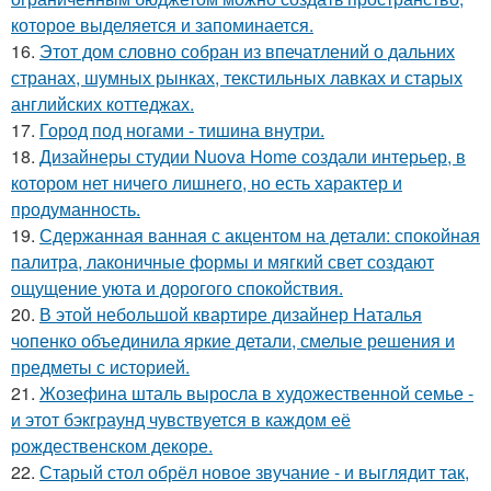
которое выделяется и запоминается.
16.
Этот дом словно собран из впечатлений о дальних
странах, шумных рынках, текстильных лавках и старых
английских коттеджах.
17.
Город под ногами - тишина внутри.
18.
Дизайнеры студии Nuova Home создали интерьер, в
котором нет ничего лишнего, но есть характер и
продуманность.
19.
Сдержанная ванная с акцентом на детали: спокойная
палитра, лаконичные формы и мягкий свет создают
ощущение уюта и дорогого спокойствия.
20.
В этой небольшой квартире дизайнер Наталья
чопенко объединила яркие детали, смелые решения и
предметы с историей.
21.
Жозефина шталь выросла в художественной семье -
и этот бэкграунд чувствуется в каждом её
рождественском декоре.
22.
Старый стол обрёл новое звучание - и выглядит так,