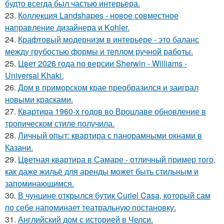
будто всегда был частью интерьера.
23.
Коллекция Landshapes - новое совместное
направление дизайнера и Kohler.
24.
Крафтовый модернизм в интерьере - это баланс
между грубостью формы и теплом ручной работы.
25.
Цвет 2026 года по версии Sherwin - Williams -
Universal Khaki.
26.
Дом в приморском крае преобразился и заиграл
новыми красками.
27.
Квартира 1960-х годов во Вроцлаве обновление в
тропическом стиле получила.
28.
Личный опыт: квартира с панорамными окнами в
Казани.
29.
Цветная квартира в Самаре - отличный пример того,
как даже жильё для аренды может быть стильным и
запоминающимся.
30.
В чунцине открылся бутик Curiel Casa, который сам
по себе напоминает театральную постановку.
31.
Английский дом с историей в Челси.