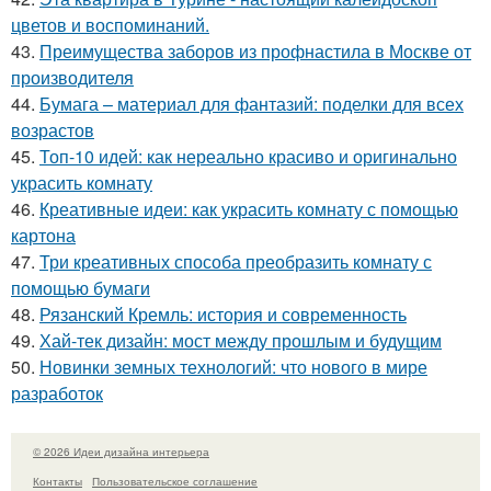
цветов и воспоминаний.
43.
Преимущества заборов из профнастила в Москве от
производителя
44.
Бумага – материал для фантазий: поделки для всех
возрастов
45.
Топ-10 идей: как нереально красиво и оригинально
украсить комнату
46.
Креативные идеи: как украсить комнату с помощью
картона
47.
Три креативных способа преобразить комнату с
помощью бумаги
48.
Рязанский Кремль: история и современность
49.
Хай-тек дизайн: мост между прошлым и будущим
50.
Новинки земных технологий: что нового в мире
разработок
© 2026 Идеи дизайна интерьера
Контакты
Пользовательское соглашение