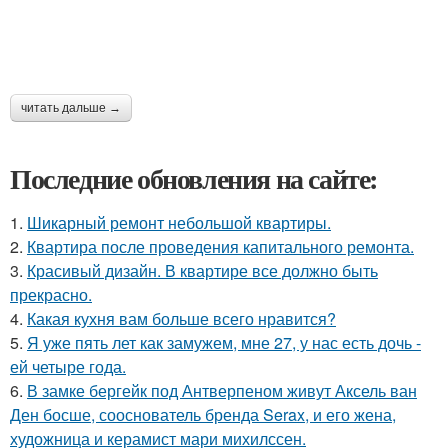
читать дальше →
Последние обновления на сайте:
1.
Шикарный ремонт небольшой квартиры.
2.
Квартира после проведения капитального ремонта.
3.
Красивый дизайн. В квартире все должно быть
прекрасно.
4.
Какая кухня вам больше всего нравится?
5.
Я уже пять лет как замужем, мне 27, у нас есть дочь -
ей четыре года.
6.
В замке бергейк под Антверпеном живут Аксель ван
Ден босше, сооснователь бренда Serax, и его жена,
художница и керамист мари михилссен.