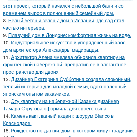
этот проект, который начался с небольшой бани и со
временем вырос в полноценный семейный дом.
8.
Белый бетон и зелень: дом в Испании, где сад стал
частью интерьера.
9.
Плавучий дом в Лондоне: комфортная жизнь на воде.
10.
Индустриальное искусство и упорядоченный хаос:
дом архитектора Александры мадираццы.
11.
Архитектор Алена чмелева обновила квартиру на
фрунзенской набережной, превратив её в элегантное
пространство для двоих.
12.
Дизайнер Екатерина Субботина создала спокойный,
тёплый интерьер для молодой семьи, вдохновлённый
японским опытом заказчиков.
13.
Эту квартиру на набережной Казанки дизайнер
Тамара Стругова оформила для своего сына.
14.
Камень как главный акцент: шоурум Blanco в
Краснодаре.
15.
Рождество по-датски: дом, в котором живут традиции.