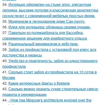
34.
Интерьер оформлен на стыке эпох: элегантная
лепнина, высокие потолки и классическая архитектура
соседствуют с современной мебелью простых форм.
35.
Модернизм в легендарном доме Сан-паулу.
36.
Идея для интерьера: обувница своими руками.
37.
Павильон из поликарбоната для бассейна:
современное решение для комфортного отдыха
38.
Рациональный минимализм в действии.
39.
Забор из профнастила с установкой под ключ: все
достоинства и нюансы
40.
Удобство и практичность: забор из одностороннего
профнастила
41.
Сколько стоит забор из профнастила на 10 соток в
Москве
42.
Какие интересные факты о Кремле
43.
Сколько можно хранить сухие строительные смеси:
правила и рекомендации
44.
- How has Moscow's architecture evolved over the