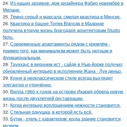
24.
Из наших архивов: дом дизайнера Фабио новембре в
Милане.
25.
Темно-серый и марсала: смелая квартира в Минске.
26.
Квартира в башне Torres Blancas в Мадриде
получила вторую жизнь благодаря архитекторам Studio
Noju.
27.
Современные апартаменты рядом с кремлём -
пример того, как минимализм может быть уютным и
функциональным.
28.
Таунхаус в верхнем ист - сайде в Нью-йорке получил
обновлённый интерьер в исполнении Жана - Луи деньо.
29.
Кухня в неоклассическом стиле всегда выглядит
элегантно и утончённо.
30.
Вилла 1960-х годов на острове Икария обрела новую
жизнь после двухлетней реставрации.
31.
Когда интерьер воплощением нежности становится.
32.
Стильная однушка, в которой есть всё.
33.
Бутик - отель с характером: когда здание становится
музеем.