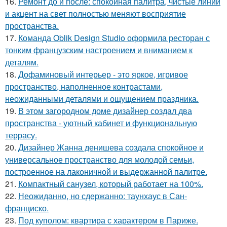
16.
Ремонт до и после: спокойная палитра, чистые линии
и акцент на свет полностью меняют восприятие
пространства.
17.
Команда Oblik Design Studio оформила ресторан с
тонким французским настроением и вниманием к
деталям.
18.
Дофаминовый интерьер - это яркое, игривое
пространство, наполненное контрастами,
неожиданными деталями и ощущением праздника.
19.
В этом загородном доме дизайнер создал два
пространства - уютный кабинет и функциональную
террасу.
20.
Дизайнер Жанна денишева создала спокойное и
универсальное пространство для молодой семьи,
построенное на лаконичной и выдержанной палитре.
21.
Компактный санузел, который работает на 100%.
22.
Неожиданно, но сдержанно: таунхаус в Сан-
франциско.
23.
Под куполом: квартира с характером в Париже.