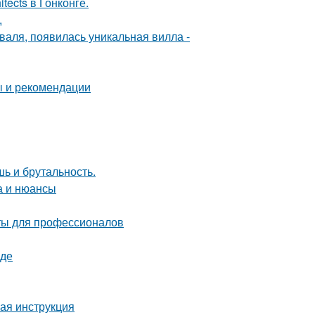
tects в Гонконге.
.
валя, появилась уникальная вилла -
ы и рекомендации
шь и брутальность.
а и нюансы
ты для профессионалов
оде
вая инструкция