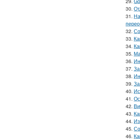
29.
Go
30.
От
31.
На
перео
32.
Со
33.
Ка
34.
Ка
35.
Ма
36.
Ин
37.
За
38.
Ин
39.
За
40.
Ис
41.
Ос
42.
Ви
43.
Ка
44.
Из
45.
Со
46.
Ка