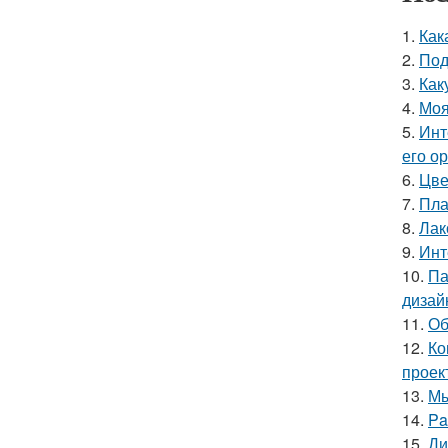
1.
Как
2.
Под
3.
Как
4.
Моя
5.
Инт
его о
6.
Цве
7.
Пла
8.
Лак
9.
Инт
10.
Па
дизай
11.
Об
12.
Ко
проек
13.
Мы
14.
Pa
15.
Ди