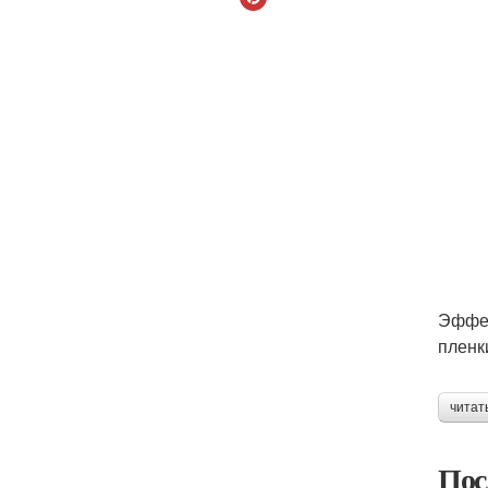
Эффек
пленк
читат
Пос