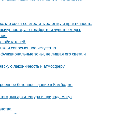
 кто хочет совместить эстетику и практичность.
вычурности, а о комфорте и чувстве меры.
ния.
о обитателей.
таж и современное искусство.
 функциональные зоны, не лишая его света и
авскую лаконичность и атмосферу
троенное бетонное здание в Камбодже,
ого, как архитектура и природа могут
анства.