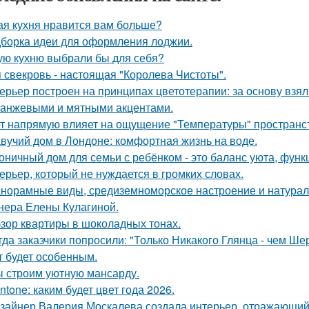
ая кухня нравится вам больше?
борка идеи для оформления лоджии.
ую кухню выбрали бы для себя?
 свекровь - настоящая "Королева Чистоты".
ерьер построен на принципах цветотерапии: за основу взял
ранжевыми и мятными акцентами.
т напрямую влияет на ощущение "Температуры" пространств
вучий дом в Лондоне: комфортная жизнь на воде.
оничный дом для семьи с ребёнком - это баланс уюта, функ
ерьер, который не нуждается в громких словах.
норамные виды, средиземноморское настроение и натурал
нера Елены Кулагиной.
зор квартиры в шоколадных тонах.
гда заказчики попросили: "Только Никакого Глянца - чем Ше
т будет особенным.
 строим уютную мансарду.
ntone: каким будет цвет года 2026.
зайнер Валерия Москалева создала интерьер, отражающий 