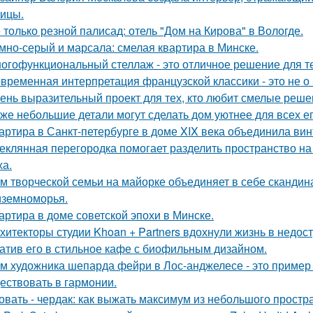
чицы.
 только резной палисад: отель "Дом на Кирова" в Вологде.
мно-серый и марсала: смелая квартира в Минске.
огофункциональный стеллаж - это отличное решение для тех,
временная интерпретация французской классики - это не о 
ень выразительный проект для тех, кто любит смелые реше
же небольшие детали могут сделать дом уютнее для всех ег
артира в Санкт-петербурге в доме XIX века объединила вин
еклянная перегородка помогает разделить пространство на
ха.
м творческой семьи на майорке объединяет в себе скандин
земноморья.
артира в доме советской эпохи в Минске.
хитекторы студии Khoan + Partners вдохнули жизнь в недос
атив его в стильное кафе с биофильным дизайном.
м художника шепарда фейри в Лос-анджелесе - это пример т
ествовать в гармонии.
овать - чердак: как выжать максимум из небольшого простр