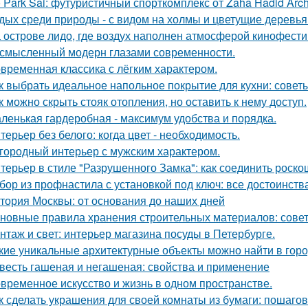
 Park Sai: футуристичный спорткомплекс от Zaha Hadid Archi
дых среди природы - с видом на холмы и цветущие деревья
 острове лидо, где воздух наполнен атмосферой кинофести
смысленный модерн глазами современности.
временная классика с лёгким характером.
к выбрать идеальное напольное покрытие для кухни: совет
к можно скрыть стояк отопления, но оставить к нему доступ.
ленькая гардеробная - максимум удобства и порядка.
терьер без белого: когда цвет - необходимость.
городный интерьер с мужским характером.
терьер в стиле "Разрушенного Замка": как соединить роско
бор из профнастила с установкой под ключ: все достоинств
тория Москвы: от основания до наших дней
новные правила хранения строительных материалов: сове
нтаж и свет: интерьер магазина посуды в Петербурге.
кие уникальные архитектурные объекты можно найти в гор
весть гашеная и негашеная: свойства и применение
временное искусство и жизнь в одном пространстве.
к сделать украшения для своей комнаты из бумаги: пошаго