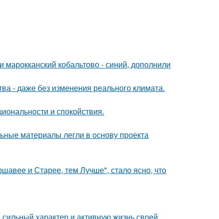
и марокканский кобальтово - синий, дополнили
а - даже без изменения реального климата.
циональности и спокойствия.
ьные материалы легли в основу проекта
ршавее и Старее, тем Лучше", стало ясно, что
сильный характер и активную жизнь своей