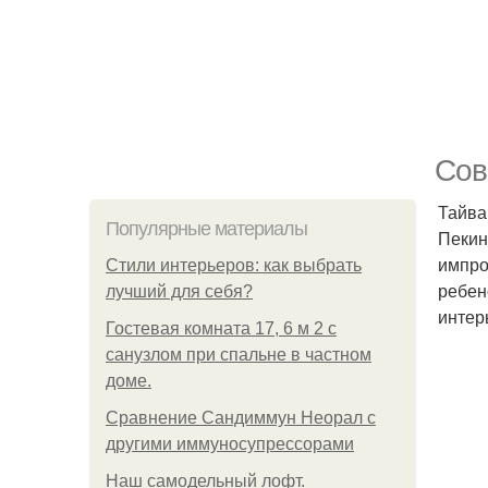
Сов
Тайва
Популярные материалы
Пекин
импро
Стили интерьеров: как выбрать
ребен
лучший для себя?
интер
Гостевая комната 17, 6 м 2 с
санузлом при спальне в частном
доме.
Сравнение Сандиммун Неорал с
другими иммуносупрессорами
Наш самодельный лофт.