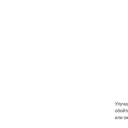
Улучш
обойт
или о