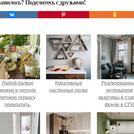
авилось? Поделитесь с друзьями!
Любой балкон
Креативные
Реализованн
можно в уютную
настенные полки
интерьером
летнюю террасу
квартиры в ста
превратить.
фонде в СП
делимся.