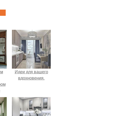
ым
Идеи для вашего
вдохновения.
ром
б