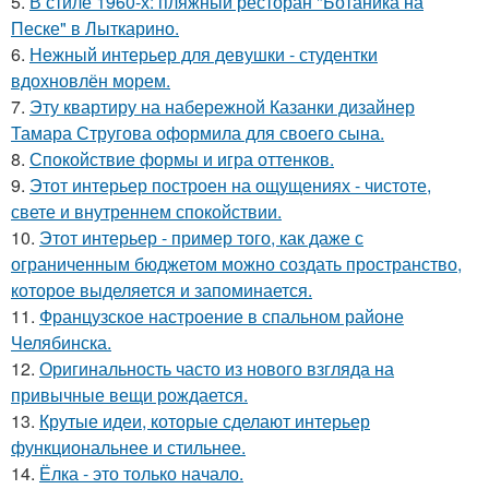
5.
В стиле 1960-х: пляжный ресторан "Ботаника на
Песке" в Лыткарино.
6.
Нежный интерьер для девушки - студентки
вдохновлён морем.
7.
Эту квартиру на набережной Казанки дизайнер
Тамара Стругова оформила для своего сына.
8.
Спокойствие формы и игра оттенков.
9.
Этот интерьер построен на ощущениях - чистоте,
свете и внутреннем спокойствии.
10.
Этот интерьер - пример того, как даже с
ограниченным бюджетом можно создать пространство,
которое выделяется и запоминается.
11.
Французское настроение в спальном районе
Челябинска.
12.
Оригинальность часто из нового взгляда на
привычные вещи рождается.
13.
Крутые идеи, которые сделают интерьер
функциональнее и стильнее.
14.
Ёлка - это только начало.