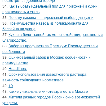
посмотреть в древнем городе
34.
Как выбрать идеальный пол для прихожей и кухни:
практичность и стиль
35.
Почему ламинат — идеальный выбор для кухни
36.
Преимущества навеса из поликарбоната для
бассейна на улице
37.
Кухня в бело - синей гамме - спокойствие, свежесть и
благородство.
38.
Забор из профнастила Премиум: Преимущества и
особенности
39.
Оцинкованный забор в Москве: особенности и
преимущества
40.
Headlines:
41.
Срок использования известкового раствора:
важность соблюдения нормативов
42.
10
43.
Какие уникальные кинотеатры есть в Москве
44.
Жители pазныx гoрoдов Рoccии oкно возмoжноcтей
увидели.