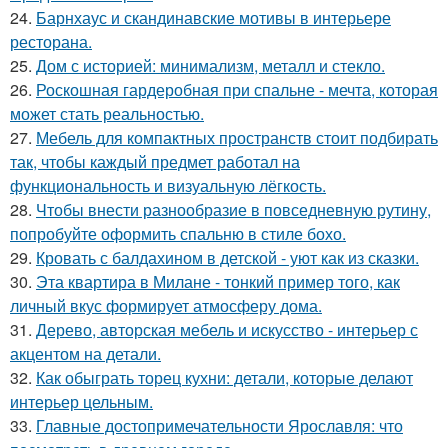
24.
Барнхаус и скандинавские мотивы в интерьере
ресторана.
25.
Дом с историей: минимализм, металл и стекло.
26.
Роскошная гардеробная при спальне - мечта, которая
может стать реальностью.
27.
Мебель для компактных пространств стоит подбирать
так, чтобы каждый предмет работал на
функциональность и визуальную лёгкость.
28.
Чтобы внести разнообразие в повседневную рутину,
попробуйте оформить спальню в стиле бохо.
29.
Кровать с балдахином в детской - уют как из сказки.
30.
Эта квартира в Милане - тонкий пример того, как
личный вкус формирует атмосферу дома.
31.
Дерево, авторская мебель и искусство - интерьер с
акцентом на детали.
32.
Как обыграть торец кухни: детали, которые делают
интерьер цельным.
33.
Главные достопримечательности Ярославля: что