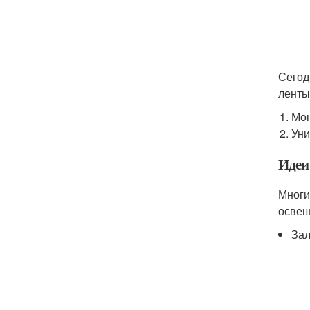
Сегод
ленты
Мон
Уни
Идеи
Многи
освещ
Зал