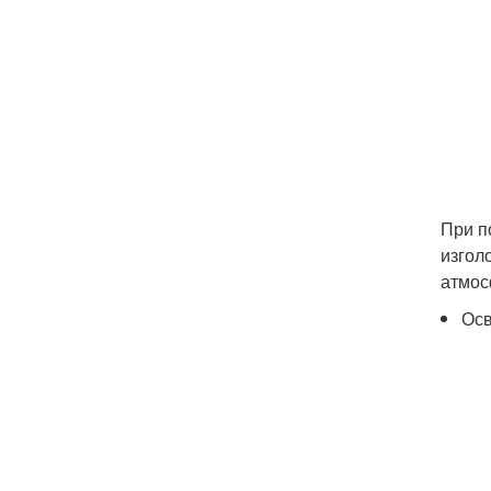
При п
изгол
атмос
Осв