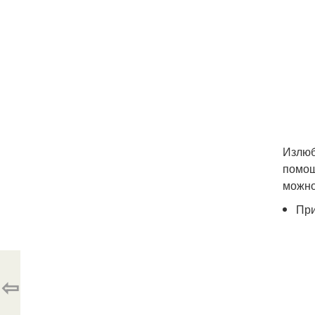
Излюб
помощ
можно
Пр
⇦