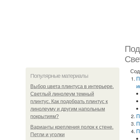
Под
Све
Сод
Популярные материалы
П
и
Выбор цвета плинтуса в интерьере.
Светлый линолеум темный
плинтус. Как подобрать плинтус к
линолеуму и другим напольным
П
покрытиям?
П
Варианты крепления полок к стене.
П
Петли и уголки