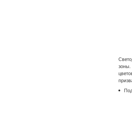
Свето
зоны.
цвето
призв
Под