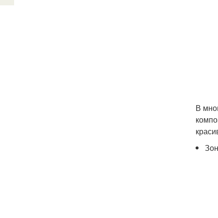
В мно
компо
краси
Зон