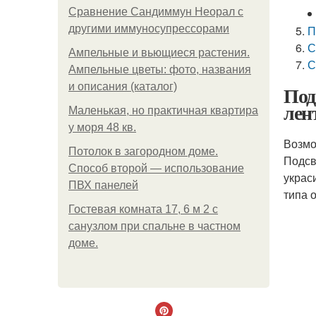
Сравнение Сандиммун Неорал с
другими иммуносупрессорами
П
С
Ампельные и вьющиеся растения.
С
Ампельные цветы: фото, названия
и описания (каталог)
Под
лен
Маленькая, но практичная квартира
у моря 48 кв.
Возмо
Потолок в загородном доме.
Подсв
Способ второй — использование
украс
ПВХ панелей
типа 
Гостевая комната 17, 6 м 2 с
санузлом при спальне в частном
доме.