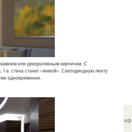
 камнем или декоративным кирпичом. С
 т.е. стена станет «живой». Светодиодную ленту
олке одновременно.
⇨