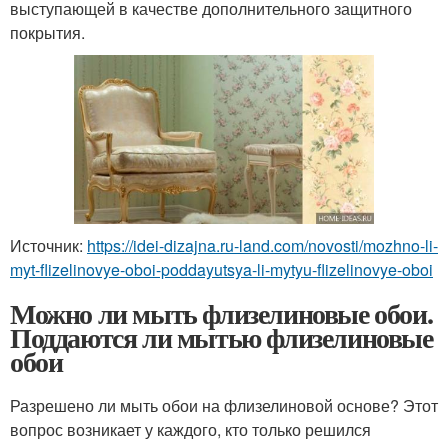
выступающей в качестве дополнительного защитного
покрытия.
Источник:
https://idei-dizajna.ru-land.com/novosti/mozhno-li-
myt-flizelinovye-oboi-poddayutsya-li-mytyu-flizelinovye-oboi
Можно ли мыть флизелиновые обои.
Поддаются ли мытью флизелиновые
обои
Разрешено ли мыть обои на флизелиновой основе? Этот
вопрос возникает у каждого, кто только решился