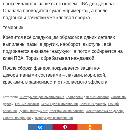
проклеиваются, чаще всего клеем ПВА для дерева.
Сначала проводится сухая «примерка», а после
подгонки и зачистки уже клеевая сборка.
темерник
Крепится всё следующим образом: в одних деталях
выпилены пазы, в других, наоборот, выступы, всё
подгоняется вначале "насухую", а потом собирается на
клей ПВА. Торцы обрабатывал наждачкой.
После сборки фанера покрывается защитно-
декоративными составами – лаками, морилкой,
красками, в зависимости от желаемого эффекта.
Категории:
Инструмент для выпиливания
,
Трафареты для выпиливания
,
Лобзик по
дереву
,
Ручные лобзики
,
Схемы для выпиливания
,
Лобзик из фанеры
,
Общий
описание
,
Ручной инструмент
,
Электрические лобзики
,
Электролобзик по дереву
,
Советы по процессу
,
Фанера для выпиливания