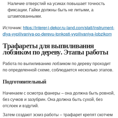
Наличие отверстий на усиках повышает точность
фиксации. Гайки должны быть не литыми, а
штампованными.
Источник:
https://interer-i-dekor.ru-land.com/stati/instrument-
dlya-vypilivaniya-po-derevu-tonkosti-vypilivaniya-lobzikom
Трафареты для выпиливания
лобзиком по дереву. Этапы работы
Работа по выпиливанию лобзиком по дереву проходит
по определенной схеме, соблюдается несколько этапов.
Подготовительный
Начинаем с осмотра фанеры – она должна быть ровной,
без сучков и зазубрин. Она должна быть сухой, без
отслоек и вздутий.
Затем создают эскиз работы – трафарет крепят скотчем