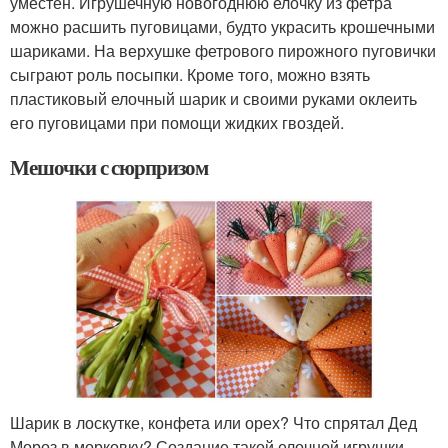
уместен. Игрушечную новогоднюю елочку из фетра
можно расшить пуговицами, будто украсить крошечными
шариками. На верхушке фетрового пирожного пуговички
сыграют роль посыпки. Кроме того, можно взять
пластиковый елочный шарик и своими руками оклеить
его пуговицами при помощи жидких гвоздей.
Мешочки с сюрпризом
Шарик в лоскутке, конфета или орех? Что спрятал Дед
Мороз в морковку? Создание такой елочной игрушки –