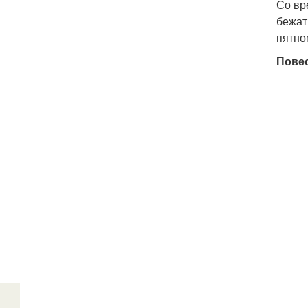
Со вр
бежат
пятно
Пове