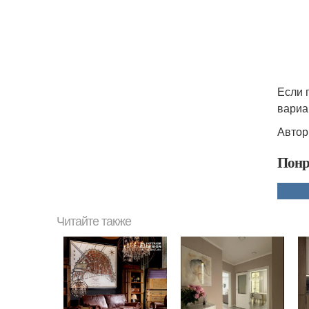
Если 
вариа
Автор
Понр
Читайте также