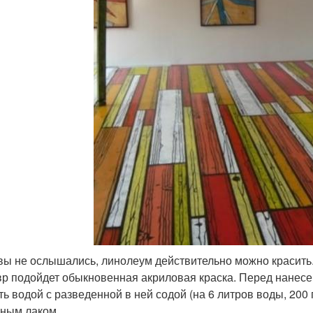
 вы не ослышались, линолеум действительно можно красить
р подойдет обыкновенная акриловая краска. Перед нанесе
ь водой с разведенной в ней содой (на 6 литров воды, 200 
ным лаком.