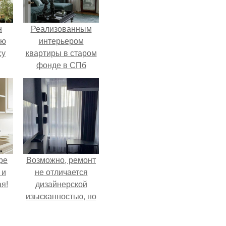
н
Реализованным
ую
интерьером
су
квартиры в старом
фонде в СПб
делимся.
ре
Возможно, ремонт
 и
не отличается
я!
дизайнерской
изысканностью, но
при этом всё
выполнено