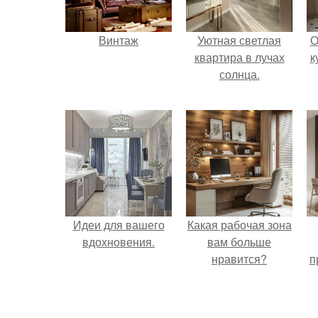
Винтаж
Уютная светлая
О
квартира в лучах
к
солнца.
Идеи для вашего
Какая рабочая зона
вдохновения.
вам больше
нравится?
п