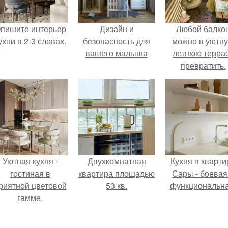
пишите интерьер
Дизайн и
Любой балко
ухни в 2-3 словах.
безопасность для
можно в уютн
вашего малыша
летнюю терра
превратить.
Уютная кухня -
Двухкомнатная
Кухня в кварти
гостиная в
квартира площадью
Сары - боевая
риятной цветовой
53 кв.
функциональна
гамме.