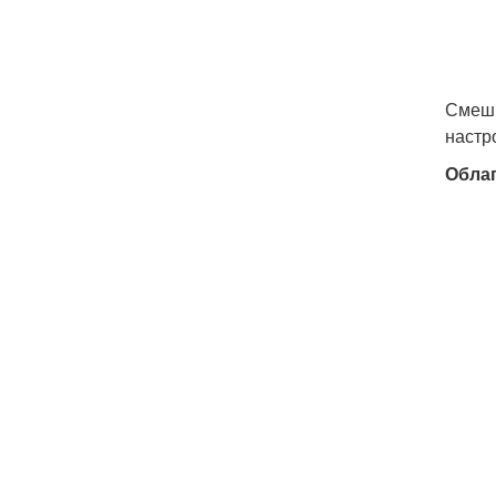
Смеши
настр
Обла