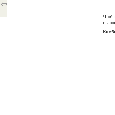
⇦
Чтобы
пышны
Комб