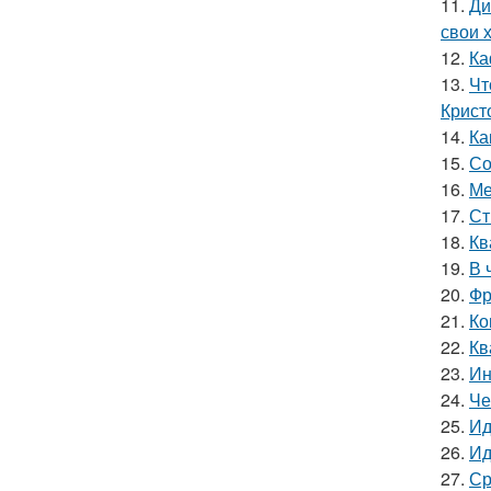
11.
Ди
свои 
12.
Ка
13.
Чт
Крист
14.
Ка
15.
Со
16.
Ме
17.
Ст
18.
Кв
19.
В 
20.
Фр
21.
Ко
22.
Кв
23.
Ин
24.
Че
25.
Ид
26.
Ид
27.
Ср