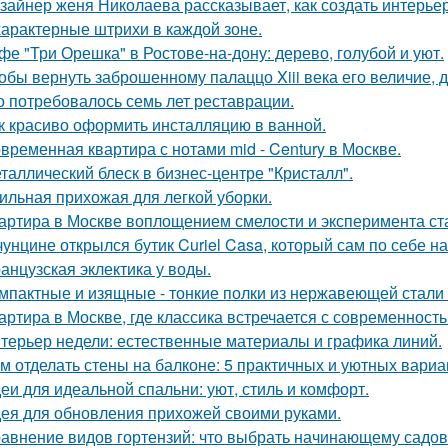
зайнер женя Николаева рассказывает, как создать интерьер
характерные штрихи в каждой зоне.
фе "Три Орешка" в Ростове-на-дону: дерево, голубой и уют.
обы вернуть заброшенному палаццо Xiii века его величие, 
о потребовалось семь лет реставрации.
к красиво оформить инсталляцию в ванной.
временная квартира с нотами mid - Century в Москве.
таллический блеск в бизнес-центре "Кристалл".
ильная прихожая для легкой уборки.
артира в Москве воплощением смелости и эксперимента ст
чунцине открылся бутик Curiel Casa, который сам по себе 
анцузская эклектика у воды.
мпактные и изящные - тонкие полки из нержавеющей стали
артира в Москве, где классика встречается с современность
терьер недели: естественные материалы и графика линий.
м отделать стены на балконе: 5 практичных и уютных вариа
еи для идеальной спальни: уют, стиль и комфорт.
ея для обновления прихожей своими руками.
авнение видов гортензий: что выбрать начинающему садо