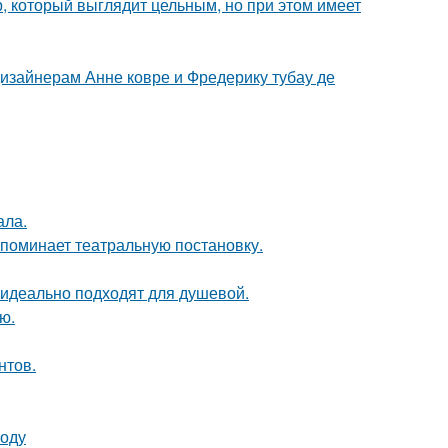
, который выглядит цельным, но при этом имеет
дизайнерам Анне ковре и Фредерику тубау де
ала.
напоминает театральную постановку.
 идеально подходят для душевой.
ю.
нтов.
воду