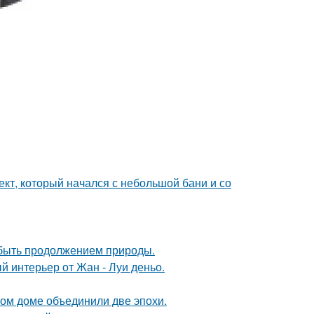
оект, который начался с небольшой бани и со
т быть продолжением природы.
й интерьер от Жан - Луи деньо.
ом доме объединили две эпохи.