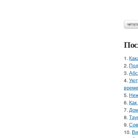
читат
Пос
1.
Как
2.
Под
3.
Абс
4.
Уют
време
5.
Неж
6.
Как
7.
Дом
8.
Тау
9.
Сов
10.
Ви