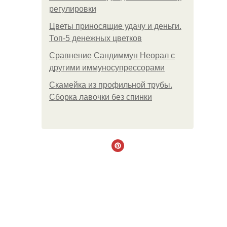
регулировки
Цветы приносящие удачу и деньги.
Топ-5 денежных цветков
Сравнение Сандиммун Неорал с
другими иммуносупрессорами
Скамейка из профильной трубы.
Сборка лавочки без спинки