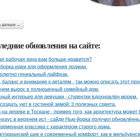
ь дальше →
ледние обновления на сайте:
ая рабочая зона вам больше нравится?
борка идеи для оформления лоджии.
олютно гениальный лайфхак.
, баланс и внимание к деталям - так можно описать этот пр
нем вырос в полноценный семейный дом.
ный интерьер для девушки - студентки вдохновлён морем.
 создать уют в гостиной зимой: 3 полезных совета.
 на дереве в Тоскане - пример того, как архитектура може
нхаус в верхнем ист - сайде Нью-йорка получил обновлённы
ременная классика с характером старого дома.
кторианский шик и современный комфорт: как в мельбурнск