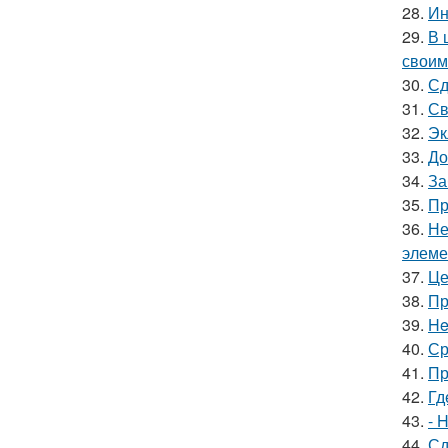
28.
Ин
29.
В 
своим
30.
Сд
31.
Св
32.
Эк
33.
До
34.
За
35.
Пр
36.
Не
элеме
37.
Це
38.
Пр
39.
He
40.
Ср
41.
Пр
42.
Гд
43.
- 
44.
Сд