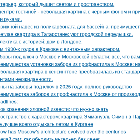
терьер, который дышит светом и пространством.
центре гостиной - небольшая картина с чёрным фоном и пр
и руками.
вижной навес из поликарбоната для бассейна: преимущест
етлая квартира в Татарстане: уют городской передышки.
лектика с историей: дом в Лондоне.
м 1930-х годов в Кракове с винтажным характером.
боры под ключ в Москве и Московской области: все, что вам
еимущества установки забора из профнастила в Москве: на
большая квартира в кенсингтоне преобразилась из стандар
нтами неожиданности.
ны на заборы под ключ в 2025 году: полное руководство
еимущества заборов из профнастила в Москве от произво
adlines:
ок хранения хлорной извести: что нужно знать
остранство с характером: квартира Эммануэль Симон в Па
е лучше всего отдыхать летом в Кургане
How has Moscow's architecture evolved over the centuries
елай сам: как обновить интерьер без денег