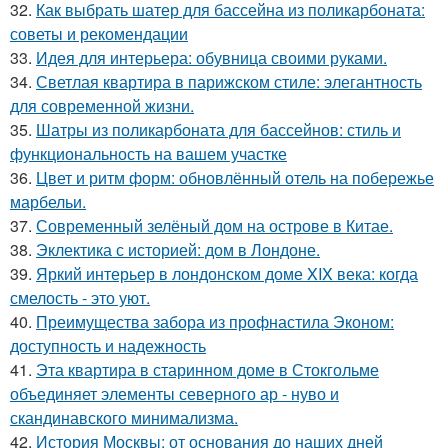
32.
Как выбрать шатер для бассейна из поликарбоната:
советы и рекомендации
33.
Идея для интерьера: обувница своими руками.
34.
Светлая квартира в парижском стиле: элегантность
для современной жизни.
35.
Шатры из поликарбоната для бассейнов: стиль и
функциональность на вашем участке
36.
Цвет и ритм форм: обновлённый отель на побережье
марбельи.
37.
Современный зелёный дом на острове в Китае.
38.
Эклектика с историей: дом в Лондоне.
39.
Яркий интерьер в лондонском доме XIX века: когда
смелость - это уют.
40.
Преимущества забора из профнастила Эконом:
доступность и надежность
41.
Эта квартира в старинном доме в Стокгольме
объединяет элементы северного ар - нуво и
скандинавского минимализма.
42.
История Москвы: от основания до наших дней