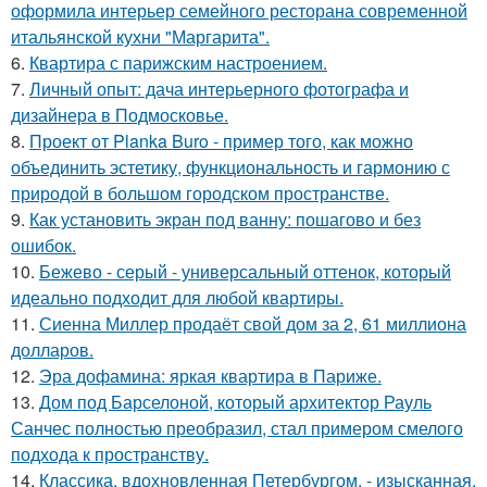
оформила интерьер семейного ресторана современной
итальянской кухни "Маргарита".
6.
Квартира с парижским настроением.
7.
Личный опыт: дача интерьерного фотографа и
дизайнера в Подмосковье.
8.
Проект от Planka Buro - пример того, как можно
объединить эстетику, функциональность и гармонию с
природой в большом городском пространстве.
9.
Как установить экран под ванну: пошагово и без
ошибок.
10.
Бежево - серый - универсальный оттенок, который
идеально подходит для любой квартиры.
11.
Сиенна Миллер продаёт свой дом за 2, 61 миллиона
долларов.
12.
Эра дофамина: яркая квартира в Париже.
13.
Дом под Барселоной, который архитектор Рауль
Санчес полностью преобразил, стал примером смелого
подхода к пространству.
14.
Классика, вдохновленная Петербургом, - изысканная,