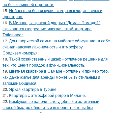
но без излишней строгости.
15.
Небольшая белая кухня всегда выглядит свежо и
просторно.
16.
В Милане, за красной дверью "Дома с Помадой",
скрывается сюрреалистическая штаб-квартира
Toiletpaper.
17.
Дом творческой семьи на майорке объединяет в себе
скандинавскую лаконичность и атмосферу
Средиземноморья.
18.
Такой хозяйственный шкаф - отличное решение для
тех, кто ценит порядок и функциональность.
19.
Цветная квартира в Самаре - отличный пример того,
как даже жильё для аренды может быть стильным и
запоминающимся.
20.
Яркая квартира в Турине.
21.
Квартира с атмосферой ретро в Милане.
22.
Бамбуковые панели - это удобный и эстетичный
способ быстро обновить и выровнять стены без