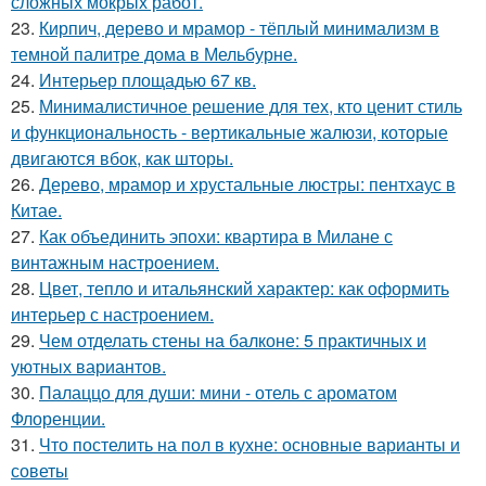
сложных мокрых работ.
23.
Кирпич, дерево и мрамор - тёплый минимализм в
темной палитре дома в Мельбурне.
24.
Интерьер площадью 67 кв.
25.
Минималистичное решение для тех, кто ценит стиль
и функциональность - вертикальные жалюзи, которые
двигаются вбок, как шторы.
26.
Дерево, мрамор и хрустальные люстры: пентхаус в
Китае.
27.
Как объединить эпохи: квартира в Милане с
винтажным настроением.
28.
Цвет, тепло и итальянский характер: как оформить
интерьер с настроением.
29.
Чем отделать стены на балконе: 5 практичных и
уютных вариантов.
30.
Палаццо для души: мини - отель с ароматом
Флоренции.
31.
Что постелить на пол в кухне: основные варианты и
советы