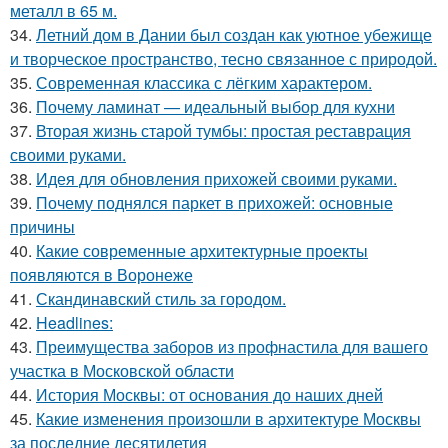
металл в 65 м.
34.
Летний дом в Дании был создан как уютное убежище
и творческое пространство, тесно связанное с природой.
35.
Современная классика с лёгким характером.
36.
Почему ламинат — идеальный выбор для кухни
37.
Вторая жизнь старой тумбы: простая реставрация
своими руками.
38.
Идея для обновления прихожей своими руками.
39.
Почему поднялся паркет в прихожей: основные
причины
40.
Какие современные архитектурные проекты
появляются в Воронеже
41.
Скандинавский стиль за городом.
42.
Headlines:
43.
Преимущества заборов из профнастила для вашего
участка в Московской области
44.
История Москвы: от основания до наших дней
45.
Какие изменения произошли в архитектуре Москвы
за последние десятилетия