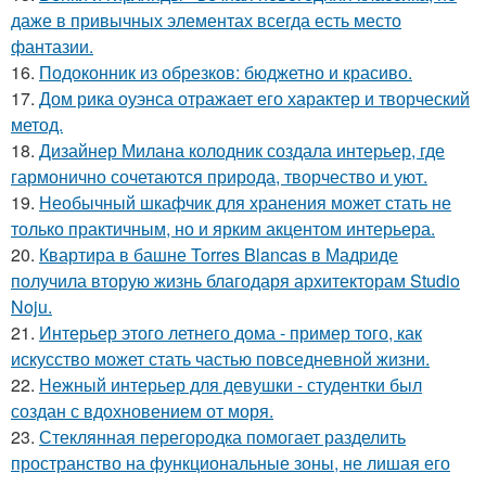
даже в привычных элементах всегда есть место
фантазии.
16.
Подоконник из обрезков: бюджетно и красиво.
17.
Дом рика оуэнса отражает его характер и творческий
метод.
18.
Дизайнер Милана колодник создала интерьер, где
гармонично сочетаются природа, творчество и уют.
19.
Необычный шкафчик для хранения может стать не
только практичным, но и ярким акцентом интерьера.
20.
Квартира в башне Torres Blancas в Мадриде
получила вторую жизнь благодаря архитекторам Studio
Noju.
21.
Интерьер этого летнего дома - пример того, как
искусство может стать частью повседневной жизни.
22.
Нежный интерьер для девушки - студентки был
создан с вдохновением от моря.
23.
Стеклянная перегородка помогает разделить
пространство на функциональные зоны, не лишая его