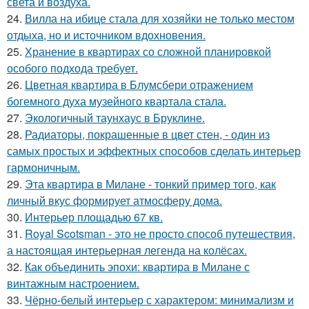
света и воздуха.
24.
Вилла на ибице стала для хозяйки не только местом
отдыха, но и источником вдохновения.
25.
Хранение в квартирах со сложной планировкой
особого подхода требует.
26.
Цветная квартира в Блумсбери отражением
богемного духа музейного квартала стала.
27.
Экологичный таунхаус в Бруклине.
28.
Радиаторы, покрашенные в цвет стен, - один из
самых простых и эффектных способов сделать интерьер
гармоничным.
29.
Эта квартира в Милане - тонкий пример того, как
личный вкус формирует атмосферу дома.
30.
Интерьер площадью 67 кв.
31.
Royal Scotsman - это не просто способ путешествия,
а настоящая интерьерная легенда на колёсах.
32.
Как объединить эпохи: квартира в Милане с
винтажным настроением.
33.
Чёрно-белый интерьер с характером: минимализм и