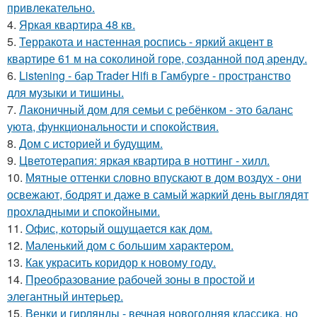
привлекательно.
4.
Яркая квартира 48 кв.
5.
Терракота и настенная роспись - яркий акцент в
квартире 61 м на соколиной горе, созданной под аренду.
6.
Listening - бар Trader Hifi в Гамбурге - пространство
для музыки и тишины.
7.
Лаконичный дом для семьи с ребёнком - это баланс
уюта, функциональности и спокойствия.
8.
Дом с историей и будущим.
9.
Цветотерапия: яркая квартира в ноттинг - хилл.
10.
Мятные оттенки словно впускают в дом воздух - они
освежают, бодрят и даже в самый жаркий день выглядят
прохладными и спокойными.
11.
Офис, который ощущается как дом.
12.
Маленький дом с большим характером.
13.
Как украсить коридор к новому году.
14.
Преобразование рабочей зоны в простой и
элегантный интерьер.
15.
Венки и гирлянды - вечная новогодняя классика, но