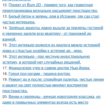
12.
Проект от Buro 2D - пример того, как грамотная
перепланировка визуально расширяет пространство.
13.
Белый бетон и зелень: дом в Испании, где сад стал
частью интерьера.
14.
Зелёные акценты давно вышли за пределы гостиной
и уверенно заняли всю квартиру - от прихожей до
ванной.
15.
Этот интерьер родился из диалога между историей
дома и страстью хозяйки к эстетике ар - деко.
16.
Этот интерьер - про честную индустриальную
эстетику, в которой нет случайных решений.
17.
Французское утро в самом центре Нью-йорка.
18.
Город под ногами - тишина внутри.
19.
Ремонт до и после: спокойная палитра, чистые линии
и акцент на свет полностью меняют восприятие
пространства.
20.
Венки и гирлянды - вечная новогодняя классика, но
даже в привычных элементах всегда есть место