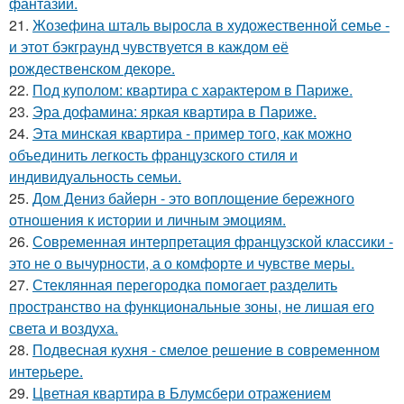
фантазии.
21.
Жозефина шталь выросла в художественной семье -
и этот бэкграунд чувствуется в каждом её
рождественском декоре.
22.
Под куполом: квартира с характером в Париже.
23.
Эра дофамина: яркая квартира в Париже.
24.
Эта минская квартира - пример того, как можно
объединить легкость французского стиля и
индивидуальность семьи.
25.
Дом Дениз байерн - это воплощение бережного
отношения к истории и личным эмоциям.
26.
Современная интерпретация французской классики -
это не о вычурности, а о комфорте и чувстве меры.
27.
Стеклянная перегородка помогает разделить
пространство на функциональные зоны, не лишая его
света и воздуха.
28.
Подвесная кухня - смелое решение в современном
интерьере.
29.
Цветная квартира в Блумсбери отражением