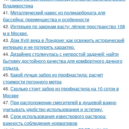
Владивостока
41.
Металлический навес из поликарбоната для
бассейна: преимущества и особенности
42.
Интерьер по законам васту: лёгкое пространство 108
м в Москве.
43.
Дом Xviii века в Лондоне: как освежить исторический
интерьер и не потерять характер.
44.
Дизайнер столкнулась с непростой задачей: найти
бытовку достойного качества для комфортного дачного
отдыха.
45.
Какой лучше забор из профнастила: расчет
стоимости погонного метра
46.
Сколько стоит забор из профнастила на 10 соток в
Москве
47.
При расположении смесителей в душевой важно
учитывать удобство использования и эстетику.
48.
Срок использования известкового раствора:
важность соблюдения нормативов