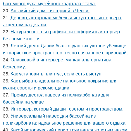
богемного духа музейного квартала стала.
30.
Английский дом с историей в Челси.
31.
Дерево, авторская мебель и искусство - интерьер с
акцентом на детали.
32.
Натуральность и графика: как оформить интерьер
без помпезности.
33.
Летний дом в Дании был создан как уютное убежище
и творческое пространство, тесно связанное с природой.
34.
Оливковый в интерьере: мягкая альтернатива
бежевому.
35.
Как установить плинтус, если есть выступ.
36.
Как выбрать идеальное напольное покрытие для
кухни: советы и рекомендации
37.
Преимущества навеса из поликарбоната для
бассейна на улице
38.
Интерьер, который дышит светом и пространством.
39.
Универсальный навес для бассейна из
поликарбоната: идеальное решение для вашего отдыха
40.
Какой исторический период считается золотым веком