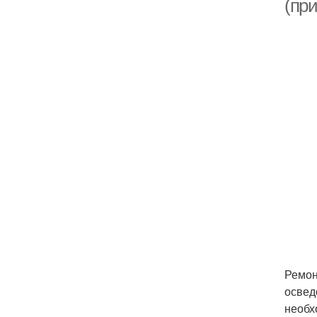
(пр
Ремон
освед
необх