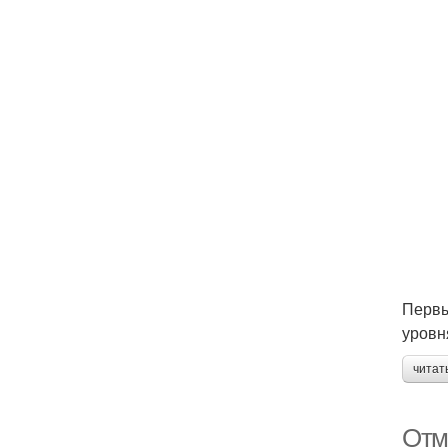
Первы
уровн
читат
Отм