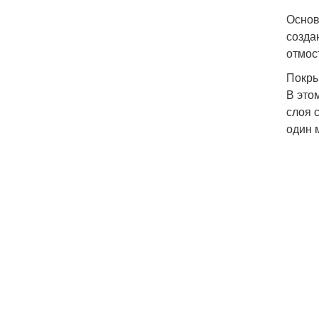
Основ
созда
отмос
Покры
В это
слоя 
один 