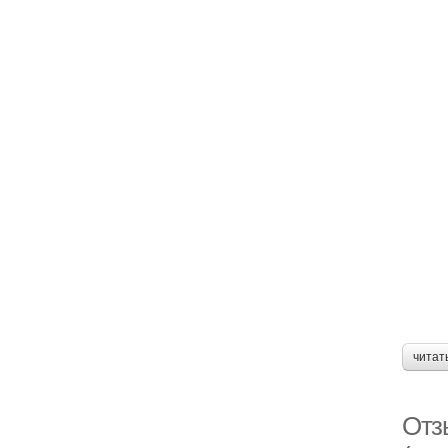
читат
Отз