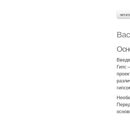
читат
Вас
Осн
Введ
Гипс 
проек
разли
гипсо
Необх
Перед
основ