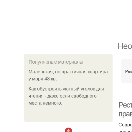
Нео
Популярные материалы
Ре
Маленькая, но практичная квартира
у моря 48 кв.
Как обустроить уютный уголок для
чтения - даже если свободного
места немного.
Рес
пра
Совре
прове