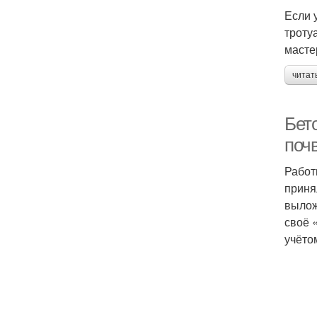
Если 
троту
масте
читат
Бет
поч
Работ
приня
вылож
своё 
учёто