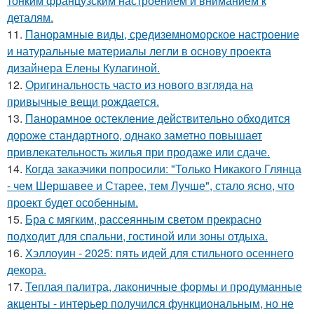
тонким французским настроением и вниманием к
деталям.
11.
Панорамные виды, средиземноморское настроение
и натуральные материалы легли в основу проекта
дизайнера Елены Кулагиной.
12.
Оригинальность часто из нового взгляда на
привычные вещи рождается.
13.
Панорамное остекление действительно обходится
дороже стандартного, однако заметно повышает
привлекательность жилья при продаже или сдаче.
14.
Когда заказчики попросили: "Только Никакого Глянца
- чем Шершавее и Старее, тем Лучше", стало ясно, что
проект будет особенным.
15.
Бра с мягким, рассеянным светом прекрасно
подходит для спальни, гостиной или зоны отдыха.
16.
Хэллоуин - 2025: пять идей для стильного осеннего
декора.
17.
Теплая палитра, лаконичные формы и продуманные
акценты - интерьер получился функциональным, но не