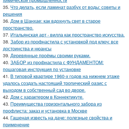
химической промышленности
35.
Что делать, если ламинат разбух от воды: советы и
решения
36.
Дом в Шанхае: как вдохнуть свет в старое
пространство.
37.
Итальянская арт - вилла как пространство искусства.
38.
Забор из профнастила с установкой под ключ: все
достоинства и нюансы
39.
Деревянные проёмы своими руками.
40.
ЗАБОР из профнастила с ФУНДАМЕНТОМ:
пошаговая инструкция по установке
41.
В типовой квартире 1960-х годов на нижнем этаже
удалось создать настоящий тропический оазис с
выходом в собственный сад во дворе.
42.
Дом с характером в Коннектикуте.
43.
Преимущества горизонтального забора из
профлиста: заказ и установка в Москве
44.
Гашеная известь на даче: полезные свойства и
применение