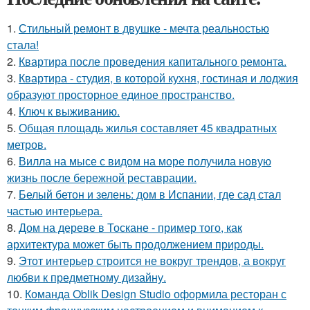
1.
Стильный ремонт в двушке - мечта реальностью
стала!
2.
Квартира после проведения капитального ремонта.
3.
Квартира - студия, в которой кухня, гостиная и лоджия
образуют просторное единое пространство.
4.
Ключ к выживанию.
5.
Общая площадь жилья составляет 45 квадратных
метров.
6.
Вилла на мысе с видом на море получила новую
жизнь после бережной реставрации.
7.
Белый бетон и зелень: дом в Испании, где сад стал
частью интерьера.
8.
Дом на дереве в Тоскане - пример того, как
архитектура может быть продолжением природы.
9.
Этот интерьер строится не вокруг трендов, а вокруг
любви к предметному дизайну.
10.
Команда Oblik Design Studio оформила ресторан с