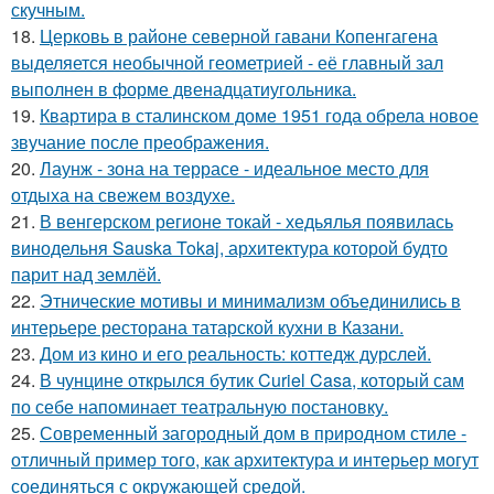
скучным.
18.
Церковь в районе северной гавани Копенгагена
выделяется необычной геометрией - её главный зал
выполнен в форме двенадцатиугольника.
19.
Квартира в сталинском доме 1951 года обрела новое
звучание после преображения.
20.
Лаунж - зона на террасе - идеальное место для
отдыха на свежем воздухе.
21.
В венгерском регионе токай - хедьялья появилась
винодельня Sauska Tokaj, архитектура которой будто
парит над землёй.
22.
Этнические мотивы и минимализм объединились в
интерьере ресторана татарской кухни в Казани.
23.
Дом из кино и его реальность: коттедж дурслей.
24.
В чунцине открылся бутик Curiel Casa, который сам
по себе напоминает театральную постановку.
25.
Современный загородный дом в природном стиле -
отличный пример того, как архитектура и интерьер могут
соединяться с окружающей средой.