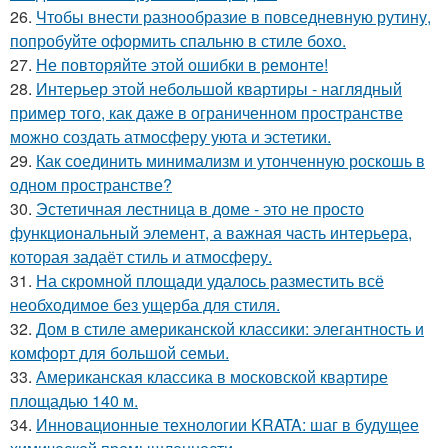
26.
Чтобы внести разнообразие в повседневную рутину,
попробуйте оформить спальню в стиле бохо.
27.
Не повторяйте этой ошибки в ремонте!
28.
Интерьер этой небольшой квартиры - наглядный
пример того, как даже в ограниченном пространстве
можно создать атмосферу уюта и эстетики.
29.
Как соединить минимализм и утонченную роскошь в
одном пространстве?
30.
Эстетичная лестница в доме - это не просто
функциональный элемент, а важная часть интерьера,
которая задаёт стиль и атмосферу.
31.
На скромной площади удалось разместить всё
необходимое без ущерба для стиля.
32.
Дом в стиле американской классики: элегантность и
комфорт для большой семьи.
33.
Американская классика в московской квартире
площадью 140 м.
34.
Инновационные технологии KRATA: шаг в будущее