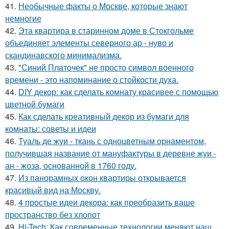
41.
Необычные факты о Москве, которые знают
немногие
42.
Эта квартира в старинном доме в Стокгольме
объединяет элементы северного ар - нуво и
скандинавского минимализма.
43.
"Синий Платочек" не просто символ военного
времени - это напоминание о стойкости духа.
44.
DIY декор: как сделать комнату красивее с помощью
цветной бумаги
45.
Как сделать креативный декор из бумаги для
комнаты: советы и идеи
46.
Туаль де жуи - ткань с одноцветным орнаментом,
получившая название от мануфактуры в деревне жуи -
ан - жоза, основанной в 1760 году.
47.
Из панорамных окон квартиры открывается
красивый вид на Москву.
48.
4 простые идеи декора: как преобразить ваше
пространство без хлопот
49.
Hi-Tech: Как современные технологии меняют наш