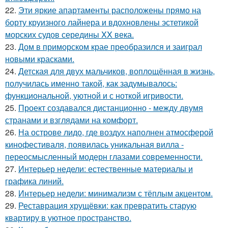
22.
Эти яркие апартаменты расположены прямо на
борту круизного лайнера и вдохновлены эстетикой
морских судов середины XX века.
23.
Дом в приморском крае преобразился и заиграл
новыми красками.
24.
Детская для двух мальчиков, воплощённая в жизнь,
получилась именно такой, как задумывалось:
функциональной, уютной и с ноткой игривости.
25.
Проект создавался дистанционно - между двумя
странами и взглядами на комфорт.
26.
На острове лидо, где воздух наполнен атмосферой
кинофестиваля, появилась уникальная вилла -
переосмысленный модерн глазами современности.
27.
Интерьер недели: естественные материалы и
графика линий.
28.
Интерьер недели: минимализм с тёплым акцентом.
29.
Реставрация хрущёвки: как превратить старую
квартиру в уютное пространство.