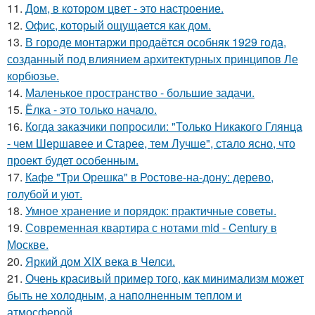
11.
Дом, в котором цвет - это настроение.
12.
Офис, который ощущается как дом.
13.
В городе монтаржи продаётся особняк 1929 года,
созданный под влиянием архитектурных принципов Ле
корбюзье.
14.
Маленькое пространство - большие задачи.
15.
Ёлка - это только начало.
16.
Когда заказчики попросили: "Только Никакого Глянца
- чем Шершавее и Старее, тем Лучше", стало ясно, что
проект будет особенным.
17.
Кафе "Три Орешка" в Ростове-на-дону: дерево,
голубой и уют.
18.
Умное хранение и порядок: практичные советы.
19.
Современная квартира с нотами mid - Century в
Москве.
20.
Яркий дом XIX века в Челси.
21.
Очень красивый пример того, как минимализм может
быть не холодным, а наполненным теплом и
атмосферой.