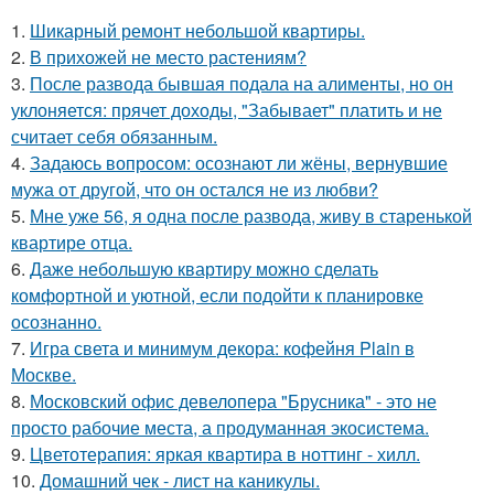
1.
Шикарный ремонт небольшой квартиры.
2.
В прихожей не место растениям?
3.
После развода бывшая подала на алименты, но он
уклоняется: прячет доходы, "Забывает" платить и не
считает себя обязанным.
4.
Задаюсь вопросом: осознают ли жёны, вернувшие
мужа от другой, что он остался не из любви?
5.
Мне уже 56, я одна после развода, живу в старенькой
квартире отца.
6.
Даже небольшую квартиру можно сделать
комфортной и уютной, если подойти к планировке
осознанно.
7.
Игра света и минимум декора: кофейня Plain в
Москве.
8.
Московский офис девелопера "Брусника" - это не
просто рабочие места, а продуманная экосистема.
9.
Цветотерапия: яркая квартира в ноттинг - хилл.
10.
Домашний чек - лист на каникулы.