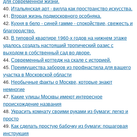
для современной жизни.
40.
Итальянская арт - вилла как пространство искусства.
41.
Вторая жизнь подмосковного особняка.
42.
Кухня в бело - синей гамме - спокойствие, свежесть и
благородство.
43.
В типовой квартире 1960-х годов на нижнем этаже
удалось создать настоящий тропический оазис с
выходом в собственный сад во дворе.
44.
Современный коттедж на скале с историей.
45.
Преимущества заборов из профнастила для вашего
участка в Московской области
46.
Необычные факты о Москве, которые знают
немногие
47.
Какие улицы Москвы имеют интересное
происхождение названия
48.
Украсить комнату своими руками из бумаги: легко и
просто
49.
Как сделать простую бабочку из бумаги: пошаговая
инструкция