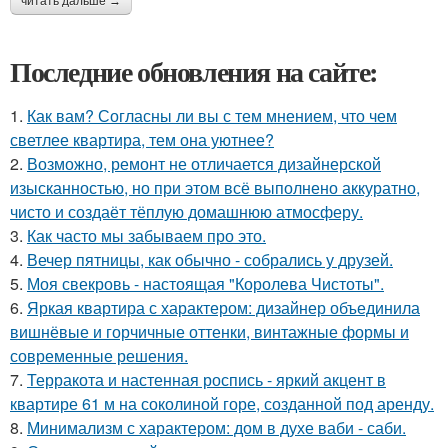
читать дальше →
Последние обновления на сайте:
1.
Как вам? Согласны ли вы с тем мнением, что чем
светлее квартира, тем она уютнее?
2.
Возможно, ремонт не отличается дизайнерской
изысканностью, но при этом всё выполнено аккуратно,
чисто и создаёт тёплую домашнюю атмосферу.
3.
Как часто мы забываем про это.
4.
Вечер пятницы, как обычно - собрались у друзей.
5.
Моя свекровь - настоящая "Королева Чистоты".
6.
Яркая квартира с характером: дизайнер объединила
вишнёвые и горчичные оттенки, винтажные формы и
современные решения.
7.
Терракота и настенная роспись - яркий акцент в
квартире 61 м на соколиной горе, созданной под аренду.
8.
Минимализм с характером: дом в духе ваби - саби.