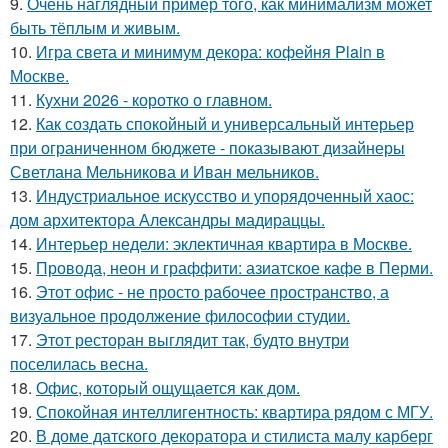
9.
Очень наглядный пример того, как минимализм может
быть тёплым и живым.
10.
Игра света и минимум декора: кофейня Plain в
Москве.
11.
Кухни 2026 - коротко о главном.
12.
Как создать спокойный и универсальный интерьер
при ограниченном бюджете - показывают дизайнеры
Светлана Мельникова и Иван мельников.
13.
Индустриальное искусство и упорядоченный хаос:
дом архитектора Александры мадираццы.
14.
Интерьер недели: эклектичная квартира в Москве.
15.
Провода, неон и граффити: азиатское кафе в Перми.
16.
Этот офис - не просто рабочее пространство, а
визуальное продолжение философии студии.
17.
Этот ресторан выглядит так, будто внутри
поселилась весна.
18.
Офис, который ощущается как дом.
19.
Спокойная интеллигентность: квартира рядом с МГУ.
20.
В доме датского декоратора и стилиста малу карберг