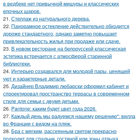
в ведбеке нет привычной мишуры и классических
елочных шаров.
21.
Стеллаж из натурального дерева.
22.
Панорамное остекление действительно обходится
дороже стандартного, однако заметно повышает
привлекательность жилья при продаже или сдаче.
23.
В новом ресторане на белорусской классическая
эстетика встречается с атмосферой старинной
библиотеки.
24.
Интерьер создавался для молодой пары, ценящей
уют и характерные детали.
25.
Дизайнер Владимир любарски оформил кабинет и
спроектировал пространство террасы в современном
стиле для семьи с двумя детьми.
26.
Pantone: каким будет цвет года 2026.
27.
Каждый день мы радуемся нашему решению": вилла
во Франции с видом на пляж.
28.
Бра с мягким, рассеянным светом прекрасно
подходит для спальни, гостиной или зоны отдыха.