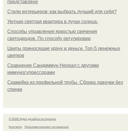
представлено
Стили интерьеров: как выбрать лучший для себя?
Уютная светлая квартира в лучах солнца.
Способы управления яркостью свечения
светодиодов. По способу регулировки
Цветы приносящие удачу и деньги. Топ-5 денежных
цветков
Сравнение Сандиммун Неорал с другими
иммуносупрессорами
Скамейка из профильной трубы. Сборка лавочки без
спинки
© 2026 Идеи дизайна интерьера
Контакты
Пользовательское соглашение