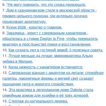
6.
"Не могу поверить, что это снова произошло.
7.
Дом в скандинавском стиле в московской области -
пример цельного подхода, где интерьер логично
продолжает архитектуру.
8.
Кухни 2026 - коротко о главном.
9.
Заказчица - юрист с сдержанным характером -
обратилась в студию Design is Fine, чтобы превратить
квартиру в пространство покоя и восстановления.
10.
Как создать уют в гостиной зимой: 3 полезных совета.
11.
Лучше меньше да лучше: микроквартира Альдо
чибика в Милане.
12.
Когда нежность с характером встречается.
13.
Сдержанная ванная с акцентом на детали: спокойная
палитра, лаконичные формы и мягкий свет создают
ощущение уюта и дорогого спокойствия.
14.
Эта квартира в легендарном доме Dakota стала
семейным домом для хозяйки и её трёх дочерей.
15.
Стеллаж из натурального дерева.