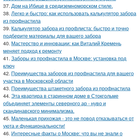
37.
Дом на Ибице в средиземноморском стиле.
38.
Легко и быстро: как использовать калькулятор забора
из профнастила
39.
Калькулятор забора из профлиста: быстро и точно
подберите материалы для вашего забора
40.
Мастерство и инновации: как Виталий Кремень
меняет подход к ремонту
41.
Заборы из профнастила в Москве: установка под
ключ
42.
Преимущества заборов из профнастила для вашего
участка в Московской области
43.
Преимущества штакетного забора из профнастила
44.
Эта квартира в старинном доме в Стокгольме
объединяет элементы северного ар - нуво и
скандинавского минимализма.
45.
Маленькая прихожая - это не повод отказываться от
уюта и функциональности!
46.
Интересные факты о Москве: что вы не знали о