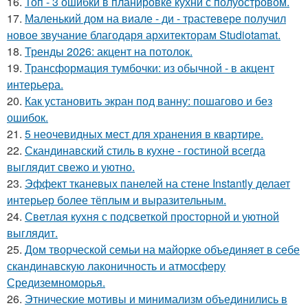
16.
Топ - 3 ошибки в планировке кухни с полуостровом.
17.
Маленький дом на виале - ди - трастевере получил
новое звучание благодаря архитекторам Studiotamat.
18.
Тренды 2026: акцент на потолок.
19.
Трансформация тумбочки: из обычной - в акцент
интерьера.
20.
Как установить экран под ванну: пошагово и без
ошибок.
21.
5 неочевидных мест для хранения в квартире.
22.
Скандинавский стиль в кухне - гостиной всегда
выглядит свежо и уютно.
23.
Эффект тканевых панелей на стене Instantly делает
интерьер более тёплым и выразительным.
24.
Светлая кухня с подсветкой просторной и уютной
выглядит.
25.
Дом творческой семьи на майорке объединяет в себе
скандинавскую лаконичность и атмосферу
Средиземноморья.
26.
Этнические мотивы и минимализм объединились в