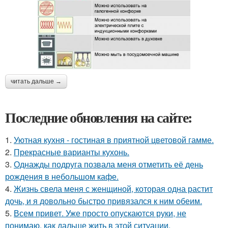
читать дальше →
Последние обновления на сайте:
1.
Уютная кухня - гостиная в приятной цветовой гамме.
2.
Прекрасные варианты кухонь.
3.
Однажды подруга позвала меня отметить её день
рождения в небольшом кафе.
4.
Жизнь свела меня с женщиной, которая одна растит
дочь, и я довольно быстро привязался к ним обеим.
5.
Всем привет. Уже просто опускаются руки, не
понимаю, как дальше жить в этой ситуации.