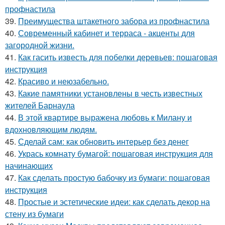
профнастила
39.
Преимущества штакетного забора из профнастила
40.
Современный кабинет и терраса - акценты для
загородной жизни.
41.
Как гасить известь для побелки деревьев: пошаговая
инструкция
42.
Красиво и неюзабельно.
43.
Какие памятники установлены в честь известных
жителей Барнаула
44.
В этой квартире выражена любовь к Милану и
вдохновляющим людям.
45.
Сделай сам: как обновить интерьер без денег
46.
Укрась комнату бумагой: пошаговая инструкция для
начинающих
47.
Как сделать простую бабочку из бумаги: пошаговая
инструкция
48.
Простые и эстетические идеи: как сделать декор на
стену из бумаги