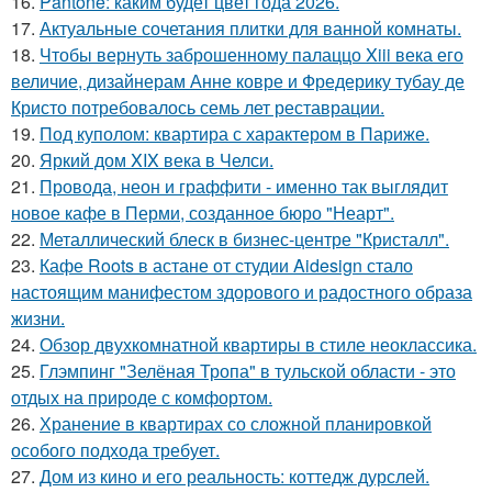
16.
Pantone: каким будет цвет года 2026.
17.
Актуальные сочетания плитки для ванной комнаты.
18.
Чтобы вернуть заброшенному палаццо Xiii века его
величие, дизайнерам Анне ковре и Фредерику тубау де
Кристо потребовалось семь лет реставрации.
19.
Под куполом: квартира с характером в Париже.
20.
Яркий дом XIX века в Челси.
21.
Провода, неон и граффити - именно так выглядит
новое кафе в Перми, созданное бюро "Неарт".
22.
Металлический блеск в бизнес-центре "Кристалл".
23.
Кафе Roots в астане от студии Aidesign стало
настоящим манифестом здорового и радостного образа
жизни.
24.
Обзор двухкомнатной квартиры в стиле неоклассика.
25.
Глэмпинг "Зелёная Тропа" в тульской области - это
отдых на природе с комфортом.
26.
Хранение в квартирах со сложной планировкой
особого подхода требует.
27.
Дом из кино и его реальность: коттедж дурслей.