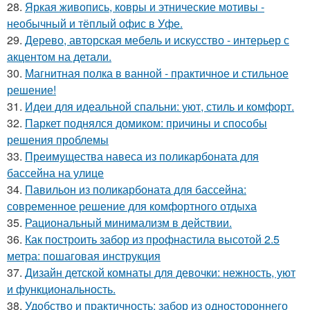
28.
Яркая живопись, ковры и этнические мотивы -
необычный и тёплый офис в Уфе.
29.
Дерево, авторская мебель и искусство - интерьер с
акцентом на детали.
30.
Магнитная полка в ванной - практичное и стильное
решение!
31.
Идеи для идеальной спальни: уют, стиль и комфорт.
32.
Паркет поднялся домиком: причины и способы
решения проблемы
33.
Преимущества навеса из поликарбоната для
бассейна на улице
34.
Павильон из поликарбоната для бассейна:
современное решение для комфортного отдыха
35.
Рациональный минимализм в действии.
36.
Как построить забор из профнастила высотой 2.5
метра: пошаговая инструкция
37.
Дизайн детской комнаты для девочки: нежность, уют
и функциональность.
38.
Удобство и практичность: забор из одностороннего