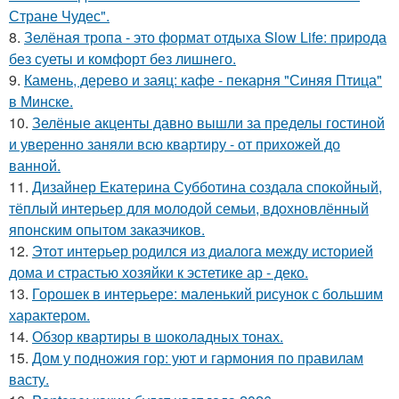
Стране Чудес".
8.
Зелёная тропа - это формат отдыха Slow Life: природа
без суеты и комфорт без лишнего.
9.
Камень, дерево и заяц: кафе - пекарня "Синяя Птица"
в Минске.
10.
Зелёные акценты давно вышли за пределы гостиной
и уверенно заняли всю квартиру - от прихожей до
ванной.
11.
Дизайнер Екатерина Субботина создала спокойный,
тёплый интерьер для молодой семьи, вдохновлённый
японским опытом заказчиков.
12.
Этот интерьер родился из диалога между историей
дома и страстью хозяйки к эстетике ар - деко.
13.
Горошек в интерьере: маленький рисунок с большим
характером.
14.
Обзор квартиры в шоколадных тонах.
15.
Дом у подножия гор: уют и гармония по правилам
васту.