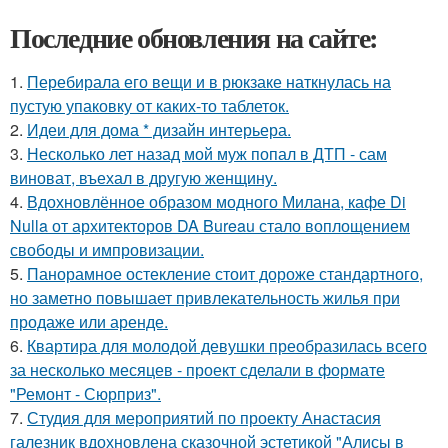
Последние обновления на сайте:
1.
Перебирала его вещи и в рюкзаке наткнулась на
пустую упаковку от каких-то таблеток.
2.
Идеи для дома * дизайн интерьера.
3.
Несколько лет назад мой муж попал в ДТП - сам
виноват, въехал в другую женщину.
4.
Вдохновлённое образом модного Милана, кафе Di
Nulla от архитекторов DA Bureau стало воплощением
свободы и импровизации.
5.
Панорамное остекление стоит дороже стандартного,
но заметно повышает привлекательность жилья при
продаже или аренде.
6.
Квартира для молодой девушки преобразилась всего
за несколько месяцев - проект сделали в формате
"Ремонт - Сюрприз".
7.
Студия для мероприятий по проекту Анастасия
галезник вдохновлена сказочной эстетикой "Алисы в