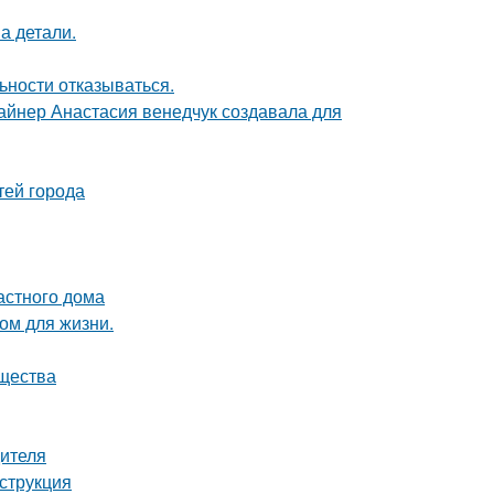
а детали.
ьности отказываться.
зайнер Анастасия венедчук создавала для
тей города
астного дома
ом для жизни.
ущества
дителя
нструкция