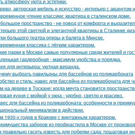
ть атмосферу уюта и эстетики.
рево, авторская мебель и искусство - интерьер с акцентом н
временное чтение классики: квартира в сталинском доме.
большое пространство - не повод от комфорта и выразител
терьер этой светлой и элегантной квартиры в Сталинке ди
тки большого театра оперы и балета в Минске.
временная классика с лёгким характером.
кие парки в Москве самые популярные среди жителей и гос
ленькая гардеробная - максимум удобства и порядка.
ея для интерьера: уютная веранда.
чему выбрать павильоны для бассейнов из поликарбоната
обство и стиль: навес для бассейна из поликарбоната для ч
м на дереве в Тоскане: когда мечта становится пространств
ловая кухня с мойкой у окна - удобно, светло и красиво.
вес для бассейна из поликарбоната: особенности и преим
циональный минимализм в действии.
м 1930-х годов в Кракове с винтажным характером.
еимущества заборов из профнастила в Москве от произво
к правильно гасить известь для побелки сада: пошаговая и