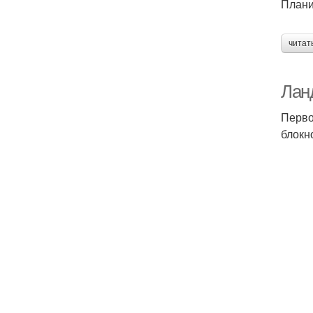
Плани
читат
Лан
Перво
блокн