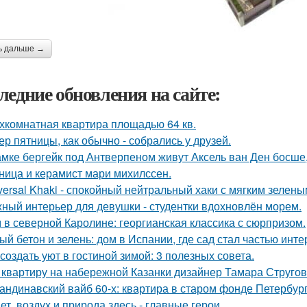
ь дальше →
ледние обновления на сайте:
хкомнатная квартира площадью 64 кв.
ер пятницы, как обычно - собрались у друзей.
амке бергейк под Антверпеном живут Аксель ван Ден босше,
ница и керамист мари михилссен.
versal Khaki - спокойный нейтральный хаки с мягким зелен
ный интерьер для девушки - студентки вдохновлён морем.
 в северной Каролине: георгианская классика с сюрпризом.
ый бетон и зелень: дом в Испании, где сад стал частью инте
 создать уют в гостиной зимой: 3 полезных совета.
 квартиру на набережной Казанки дизайнер Тамара Стругов
андинавский вайб 60-х: квартира в старом фонде Петербург
ет, воздух и природа здесь - главные герои.