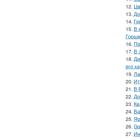
12.
Цв
13.
До
14.
Ге
15.
В 
Горшк
16.
Пр
17.
В 
18.
Ди
его х
19.
Ла
20.
Ит
21.
В 
22.
До
23.
Кв
24.
Ва
25.
Яр
26.
Go
27.
Ин