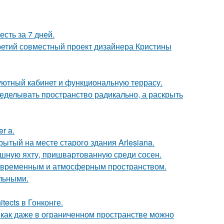
сть за 7 дней.
третий совместный проект дизайнера Кристины
 уютный кабинет и функциональную террасу.
еделывать пространство радикально, а раскрыть
r a.
ытый на месте старого здания Arlesiana.
ошную яхту, пришвартованную среди сосен.
современным и атмосферным пространством.
льными.
tects в Гонконге.
 как даже в ограниченном пространстве можно