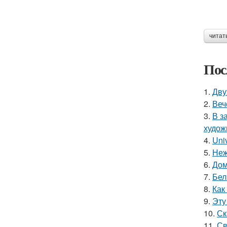
читат
Пос
1.
Дву
2.
Веч
3.
В з
худож
4.
Uni
5.
Неж
6.
Дом
7.
Бел
8.
Как
9.
Эту
10.
Ск
11.
Св