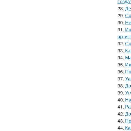
созда
28.
Де
29.
Со
30.
Не
31.
Ин
артис
32.
Со
33.
Ка
34.
Ма
35.
Ид
36.
По
37.
Уд
38.
До
39.
Уг
40.
На
41.
Ра
42.
До
43.
Пр
44.
Ка