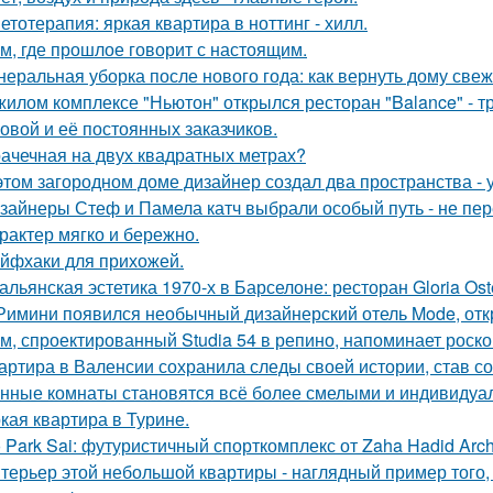
етотерапия: яркая квартира в ноттинг - хилл.
м, где прошлое говорит с настоящим.
неральная уборка после нового года: как вернуть дому свеже
жилом комплексе "Ньютон" открылся ресторан "Balance" - 
овой и её постоянных заказчиков.
ачечная на двух квадратных метрах?
этом загородном доме дизайнер создал два пространства -
зайнеры Стеф и Памела катч выбрали особый путь - не пер
арактер мягко и бережно.
йфхаки для прихожей.
альянская эстетика 1970-х в Барселоне: ресторан Gloria Oste
Римини появился необычный дизайнерский отель Mode, откр
м, спроектированный Studia 54 в репино, напоминает роск
артира в Валенсии сохранила следы своей истории, став 
нные комнаты становятся всё более смелыми и индивидуа
кая квартира в Турине.
 Park Sai: футуристичный спорткомплекс от Zaha Hadid Archi
терьер этой небольшой квартиры - наглядный пример того,