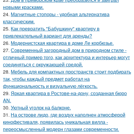
новыми красками.
24.
Магнитные стопоры - удобная альтернатива
классическим.
25.
Как превратить "Бабушкину" квартиру в
привлекательный вариант для аренды?
26.
Модернистская квартира в доме Ле корбюзье.
27.
Современный загородный дом в природном стиле -
отличный пример того, как архитектура и интерьер могут
соединяться с окружающей средой.
28.
Мебель для компактных пространств стоит подбирать
так, чтобы каждый предмет работал на
функциональность и визуальную лёгкость.
29.
Яркая квартира в Ростове-на-дону, созданная бюро
AN.
30.
Уютный уголок на балконе.
31.
На острове лидо, где воздух наполнен атмосферой
кинофестиваля, появилась уникальная вилла -
переосмысленный модерн глазами современности.