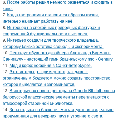
6.
После работы решил немного развеяться и сходить в
кино.
7.
Когда гастрономия становится образом жизни,
интерьер начинает работать на неё.
8.
Интерьер на спокойных природных фактурах и
современной функциональности выстроен.
9.
Интерьер создали для творческого владельца,
которому близка эстетика свободы и эксперимента.
10.
Пентхаус обувного дизайнера Александр Бирман в
Сан-паулу - настоящий гимн бразильскому mid - Century.
11.
Мёд и кофе: кофейня в Санкт-петербурге.
12.
Этот интерьер - пример того, как даже с
ограниченным бюджетом можно создать пространство,
которое выделяется и запоминается.
13.
В интерьерах нового ресторана Grande Bibliotheca на
белорусской классические элементы переплетаются с
атмосферой старинной библиотеки.
14.
Зона отдыха на балконе - мягкая, уютная и идеально
продуманная для вечерних пауз и утреннего света.