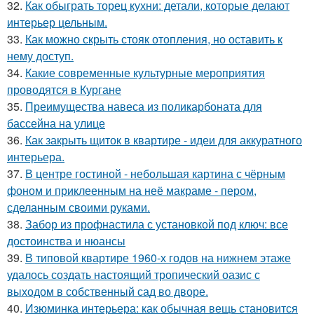
32.
Как обыграть торец кухни: детали, которые делают
интерьер цельным.
33.
Как можно скрыть стояк отопления, но оставить к
нему доступ.
34.
Какие современные культурные мероприятия
проводятся в Кургане
35.
Преимущества навеса из поликарбоната для
бассейна на улице
36.
Как закрыть щиток в квартире - идеи для аккуратного
интерьера.
37.
В центре гостиной - небольшая картина с чёрным
фоном и приклеенным на неё макраме - пером,
сделанным своими руками.
38.
Забор из профнастила с установкой под ключ: все
достоинства и нюансы
39.
В типовой квартире 1960-х годов на нижнем этаже
удалось создать настоящий тропический оазис с
выходом в собственный сад во дворе.
40.
Изюминка интерьера: как обычная вещь становится