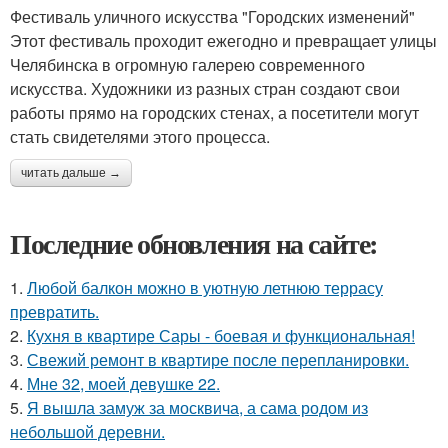
Фестиваль уличного искусства "Городских изменений"
Этот фестиваль проходит ежегодно и превращает улицы
Челябинска в огромную галерею современного
искусства. Художники из разных стран создают свои
работы прямо на городских стенах, а посетители могут
стать свидетелями этого процесса.
читать дальше →
Последние обновления на сайте:
1.
Любой балкон можно в уютную летнюю террасу
превратить.
2.
Кухня в квартире Сары - боевая и функциональная!
3.
Свежий ремонт в квартире после перепланировки.
4.
Мне 32, моей девушке 22.
5.
Я вышла замуж за москвича, а сама родом из
небольшой деревни.