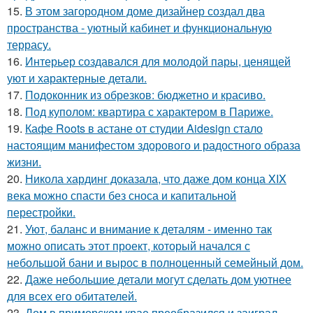
15.
В этом загородном доме дизайнер создал два
пространства - уютный кабинет и функциональную
террасу.
16.
Интерьер создавался для молодой пары, ценящей
уют и характерные детали.
17.
Подоконник из обрезков: бюджетно и красиво.
18.
Под куполом: квартира с характером в Париже.
19.
Кафе Roots в астане от студии Aidesign стало
настоящим манифестом здорового и радостного образа
жизни.
20.
Никола хардинг доказала, что даже дом конца XIX
века можно спасти без сноса и капитальной
перестройки.
21.
Уют, баланс и внимание к деталям - именно так
можно описать этот проект, который начался с
небольшой бани и вырос в полноценный семейный дом.
22.
Даже небольшие детали могут сделать дом уютнее
для всех его обитателей.
23.
Дом в приморском крае преобразился и заиграл