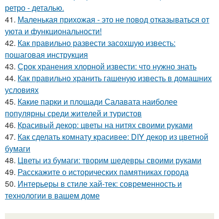
ретро - деталью.
41.
Маленькая прихожая - это не повод отказываться от
уюта и функциональности!
42.
Как правильно развести засохшую известь:
пошаговая инструкция
43.
Срок хранения хлорной извести: что нужно знать
44.
Как правильно хранить гашеную известь в домашних
условиях
45.
Какие парки и площади Салавата наиболее
популярны среди жителей и туристов
46.
Красивый декор: цветы на нитях своими руками
47.
Как сделать комнату красивее: DIY декор из цветной
бумаги
48.
Цветы из бумаги: творим шедевры своими руками
49.
Расскажите о исторических памятниках города
50.
Интерьеры в стиле хай-тек: современность и
технологии в вашем доме