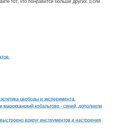
йте тот, что понравится больше других. Если
ктов.
.
 эстетика свободы и эксперимента.
и марокканский кобальтово - синий, дополнили
 выстроено вокруг инструментов и настроения