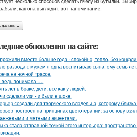
твует несколько способов сделать пчелу из бутылки. Выбира
 забыли, как она выглядит, вот напоминание.
ь дальше →
ледние обновления на сайте:
прожили вместе больше года - спокойно, тепло, без конфли
ле развода с мужем я одна воспитываю сына, ему семь лет
реча на ночной трассе.
я ведь понимала ….
ять лет в браке, дети, всё как у людей.
чи сделали узи - и были в шоке.
ерьер создали для творческого владельца, которому близка
ерьер построен на принципах цветотерапии: за основу взял
ранжевыми и мятными акцентами.
ыка стала отправной точкой этого интерьера: пространство
визации.