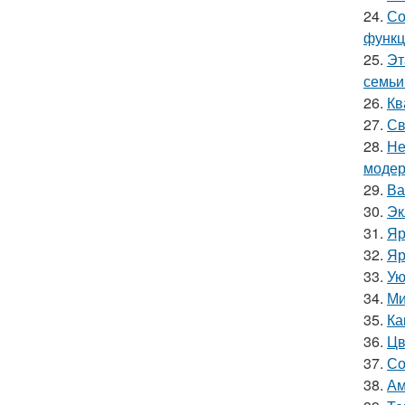
24.
Со
функц
25.
Эт
семьи
26.
Кв
27.
Св
28.
Не
модер
29.
Ва
30.
Эк
31.
Яр
32.
Яр
33.
Ую
34.
Ми
35.
Ка
36.
Цв
37.
Со
38.
Ам