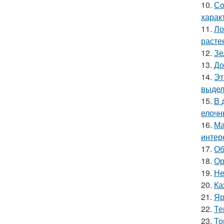
10.
Со
харак
11.
Ло
расте
12.
Зе
13.
До
14.
Эт
выдел
15.
В 
елочн
16.
Ма
интер
17.
Об
18.
Ор
19.
Не
20.
Ка
21.
Яр
22.
Те
23.
То