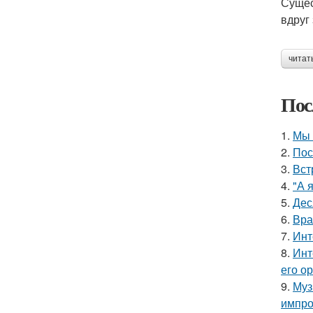
Сущес
вдруг
читат
Пос
1.
Мы 
2.
Пос
3.
Вст
4.
"А 
5.
Дес
6.
Вра
7.
Инт
8.
Инт
его о
9.
Муз
импро