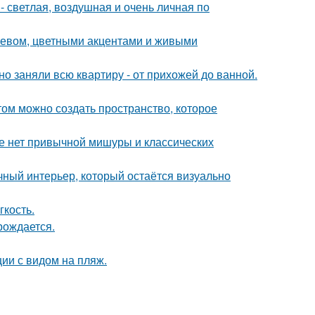
 светлая, воздушная и очень личная по
еревом, цветными акцентами и живыми
о заняли всю квартиру - от прихожей до ванной.
том можно создать пространство, которое
ке нет привычной мишуры и классических
ный интерьер, который остаётся визуально
гкость.
рождается.
ии с видом на пляж.