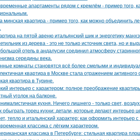
временные апартаменты рядом с кремлём - пример того, к
иональным.
а минская квартира - пример того, как можно объединить л
.
артира на пятой авеню итальянский шик и энергетику манх
етильник из дерева - это не только источник света, но и вы
большой отель в андалусии соединил атмосферу старинног
низма середины века.
нные комнаты становятся всё более смелыми и индивидуа
лектичная квартира в Москве стала отражением активного 
кая квартира в Турине.
кий интерьер с характером: полное преображение квартиры
тный уголок на балконе.
нималистичная кухня. Ничего лишнего - только свет, воздух
к обыграть торец кухни: детали, которые делают интерьер 
ет, тепло и итальянский характер: как оформить интерьер с
временная классика с лёгким характером.
ериканская классика в Петербурге: стильная квартира пло