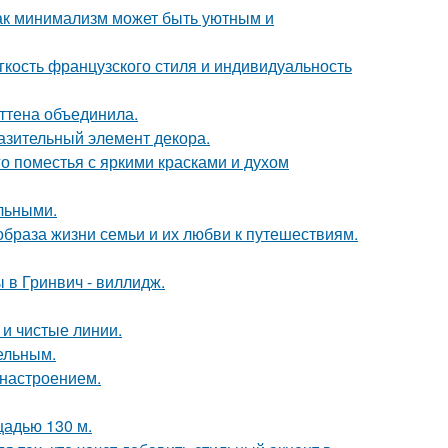
ак минимализм может быть уютным и
егкость французского стиля и индивидуальность
эттена объединила.
разительный элемент декора.
о поместья с яркими красками и духом
льными.
образа жизни семьи и их любви к путешествиям.
 в Гринвич - виллидж.
 и чистые линии.
цельным.
 настроением.
щадью 130 м.