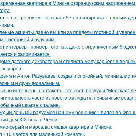
временная квартира в Минске с французским настроением -
теру.
фт с настроением - контраст бетона и кирпича с тёплым д
ниями.
лёные акценты давно вышли за пределы гостиной и уверенн
м с историей и будущим.
от интерьер - пример того, как даже с ограниченным бюдже
яется и запоминается.
доме датского декоратора и стилиста малу карберг в ведбе
ых шаров.
рьям и Антон Разуваевы создали спокойный, минималистич
есным и функциональным.
ычно интерьеры нантакета - это свет, воздух и "Морская" ле
игинальность часто из нового взгляда на привычные вещи 
обычный шкаф в спальне.
ждый день мы радуемся нашему решению": вилла во Франц
кий дом XIX века в Челси.
мно-серый и марсала: смелая квартира в Минске.
п - 10 цветов для маленькой комнаты.