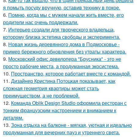
5.
Как-то так вышло, что в один прекрасный день решила
я помыть посуду вручную, оставив технику в покое.
6.
Помню, когда мы с мужем начали жить вместе, его
родители нас очень поддержали.
7.
Интерьер создали для творческого владельца,
которому близка эстетика свободы и эксперимента.
8.
Новая жизнь деревянного дома в Подмосковье -
пример бережного обновления без утраты характера.
9.
Московский офис девелопера "Брусника" - это не
просто рабочие места, а продуманная экосистема.
10.
Пространство, которое работает вместе с командой.
11.
Дизайнер Кристина Потоцкая показывает, как
сложная геометрия квартиры может стать
преимуществом, а не проблемой.
12.
Команда Oblik Design Studio оформила ресторан с
тонким французским настроением и вниманием к
деталям.
13.
Зона отдыха на балконе - мягкая, уютная и идеально
продуманная для вечерних пауз и утреннего света.