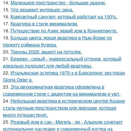
14.
Маленькое пространство - большие задачи.
15.
Что дешевит интерьер: окна.
16.
Компактный санузел, который работает на 100%.
17.
Квартира в стиле минимализм.
18.
Путешествие по Азии: яркий дом в Коннектикуте.
19.
Больше цвета: яркая квартира в Нью-йорке по
проекту рэймана бузера.
20.
Тренды 2026: акцент на потолок.
21.
Бежево - серый - универсальный оттенок, который
идеально подходит для любой квартиры.
22.
Итальянская эстетика 1970-х в Барселоне: ресторан
Gloria Oster a.
23.
Эта двухкомнатная квартира оформлена в
современном стиле с акцентом на минимализм и уют.
24.
Небольшая квартира в историческом центре Казани
стала уютным пространством для девушки, которая
много путешествует.
25.
Розовый дом в сан - Мигель - де - Альенде сочетает
колониальное наследие и современный взгляд на