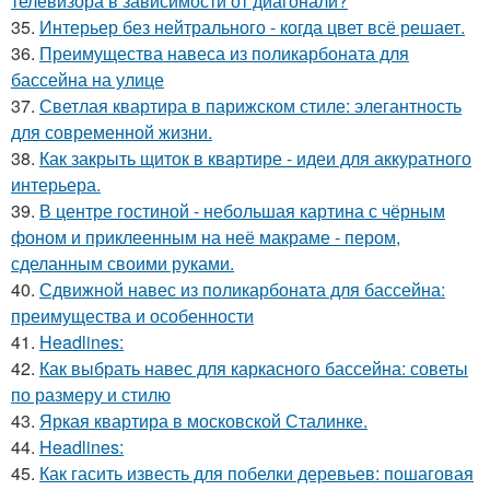
телевизора в зависимости от диагонали?
35.
Интерьер без нейтрального - когда цвет всё решает.
36.
Преимущества навеса из поликарбоната для
бассейна на улице
37.
Светлая квартира в парижском стиле: элегантность
для современной жизни.
38.
Как закрыть щиток в квартире - идеи для аккуратного
интерьера.
39.
В центре гостиной - небольшая картина с чёрным
фоном и приклеенным на неё макраме - пером,
сделанным своими руками.
40.
Сдвижной навес из поликарбоната для бассейна:
преимущества и особенности
41.
Headlines:
42.
Как выбрать навес для каркасного бассейна: советы
по размеру и стилю
43.
Яркая квартира в московской Сталинке.
44.
Headlines:
45.
Как гасить известь для побелки деревьев: пошаговая