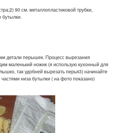
тра;2) 90 см. металлопластиковой трубки,
 бутылки.
ами детали перышек. Процесс вырезания
дим маленький ножик (я использую кухонный для
лышко, так удобней вырезать перья3) начинайте
частями низа бутылки ( на фото показано)