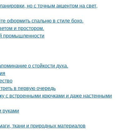
анировки, но с точным акцентом на свет,
те оформить спальню в стиле бохо.
ветом и простором.
ой промышленности
апоминание о стойкости духа.
ция
чество
треть в первую очередь
тку с встроенными крючками и даже настенными
и руками
маги, ткани и природных материалов