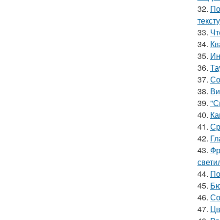
32.
По
текст
33.
Чт
34.
Кв
35.
Ин
36.
Та
37.
Со
38.
Ви
39.
"С
40.
Ка
41.
Ср
42.
Гл
43.
Фр
свети
44.
По
45.
Бю
46.
Со
47.
Цв