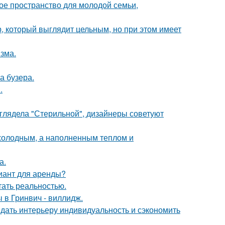
е пространство для молодой семьи,
, который выглядит цельным, но при этом имеет
зма.
а бузера.
.
ыглядела "Стерильной", дизайнеры советуют
 холодным, а наполненным теплом и
а.
иант для аренды?
тать реальностью.
 в Гринвич - виллидж.
ридать интерьеру индивидуальность и сэкономить