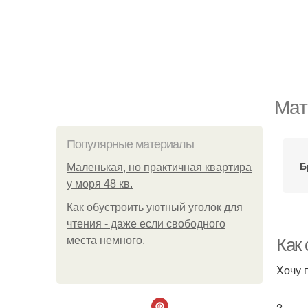
Мат
Популярные материалы
Б
Маленькая, но практичная квартира
у моря 48 кв.
Как обустроить уютный уголок для
чтения - даже если свободного
места немного.
Как 
Хочу 
2.