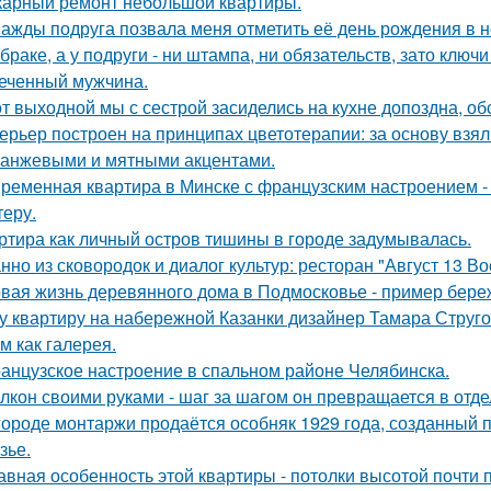
арный ремонт небольшой квартиры.
ажды подруга позвала меня отметить её день рождения в 
 браке, а у подруги - ни штампа, ни обязательств, зато ключ
еченный мужчина.
от выходной мы с сестрой засиделись на кухне допоздна, об
ерьер построен на принципах цветотерапии: за основу взял
ранжевыми и мятными акцентами.
ременная квартира в Минске с французским настроением - 
теру.
ртира как личный остров тишины в городе задумывалась.
нно из сковородок и диалог культур: ресторан "Август 13 Во
вая жизнь деревянного дома в Подмосковье - пример береж
у квартиру на набережной Казанки дизайнер Тамара Струг
м как галерея.
анцузское настроение в спальном районе Челябинска.
лкон своими руками - шаг за шагом он превращается в отде
городе монтаржи продаётся особняк 1929 года, созданный
зье.
авная особенность этой квартиры - потолки высотой почти п