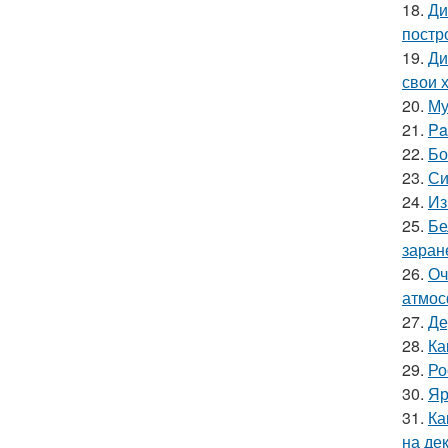
18.
Ди
постр
19.
Ди
свои 
20.
Му
21.
Pa
22.
Бо
23.
Си
24.
Из
25.
Бе
заран
26.
Оч
атмос
27.
Де
28.
Ка
29.
Ро
30.
Яр
31.
Ка
на де