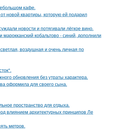
небольшом кафе.
и от новой квартиры, которую ей подарил
суждали новости и потягивали лёгкое вино.
и марокканский кобальтово - синий, дополнили
светлая, воздушная и очень личная по
сток".
ного обновления без утраты характера.
ова оформила для своего сына.
льное пространство для отдыха.
 под влиянием архитектурных принципов Ле
ять метров.