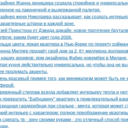
зайнер Жанна денишева создала спокойное и универсально
оенное на лаконичной и выдержанной палитре.
зайнер женя Николаева рассказывает, как создать интерьер
характерные штрихи в каждой зоне.
зей Принстона от Дэвида аджайе: новое прочтение брутали
ntone: каким будет цвет года 2026.
льше цвета: яркая квартира в Нью-йорке по проекту рэйман
енна Миллер продаёт свой дом за 2, 61 миллиона долларов
 наших архивов: дом дизайнера Фабио новембре в Милане.
лая кухня действительно универсальна, но чтобы она не в
ее продумать акценты.
ень красивый пример того, как минимализм может быть не
ферой.
ревянный стеллаж всегда добавляет интерьеру тепла и уют
к превратить "Бабушкину" квартиру в привлекательный вар
скошная гардеробная при спальне - мечта, которая может с
кий интерьер с характером: полное преображение квартиры
к сделать тв - зону своими руками - это отличный способ п
коре.