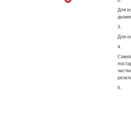
Для и
диаме
3.
Для о
4.
Самое
поста
чистк
резат
5.