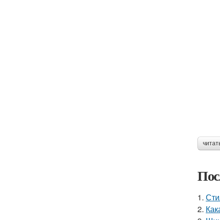
читат
Пос
1.
Сти
2.
Как