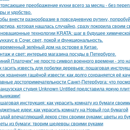
трясающее преображение кухни всего за месяц - без перепл
уры и удобство.
обы внести разнообразие в повседневную рутину, попробуй
артира, которая нашлась случайно, сразу покорила своим с
новационные технологии KRATA: шаг в будущее химическ
унхаус в Сочи: свет, покой и функциональность.
временный зелёный дом на острове в Китае.
нтаж и свет: интерьер магазина посуды в Петербурге.
иний Платочек" не просто символ военного времени - это н
к гасить известь для побелки деревьев: пошаговая инструк
ок хранения гашёной извести: как долго сохраняется её ка
авные достопримечательности Санкт-Петербурга: что посмо
анцузская студия Unknown Untitled представила яркую пли
льниками!
шаговая инструкция: как украсить комнату из бумаги своим
джетные идеи: как украсить комнату на Новый год бумагой
здай впечатляющий декор стен своими руками: цветы из бу
еты из бумаги: творим шедевры своими руками