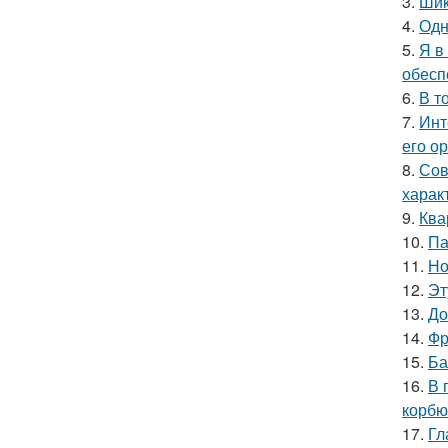
3.
Шик
4.
Одн
5.
Я в
обесп
6.
В т
7.
Инт
его о
8.
Сов
харак
9.
Ква
10.
Па
11.
Но
12.
Эт
13.
До
14.
Фр
15.
Ба
16.
В 
корбю
17.
Гл