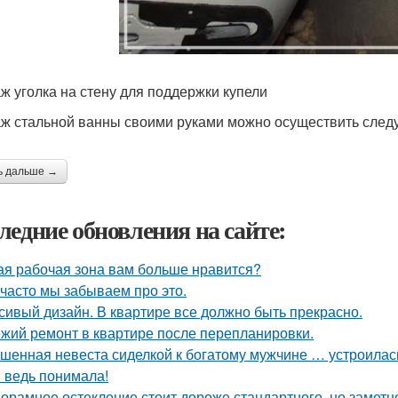
ж уголка на стену для поддержки купели
ж стальной ванны своими руками можно осуществить сле
ь дальше →
ледние обновления на сайте:
ая рабочая зона вам больше нравится?
 часто мы забываем про это.
сивый дизайн. В квартире все должно быть прекрасно.
жий ремонт в квартире после перепланировки.
шенная невеста сиделкой к богатому мужчине … устроилас
я ведь понимала!
орамное остекление стоит дороже стандартного, но замет