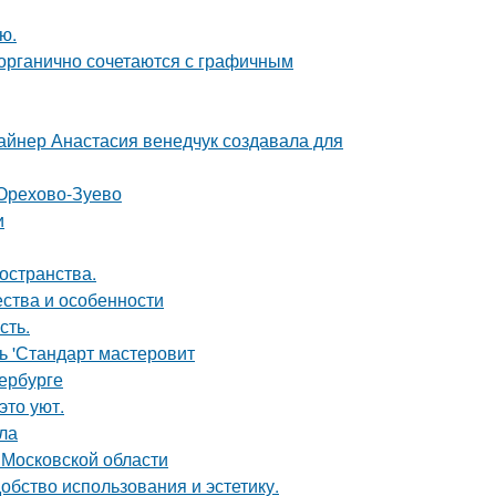
ю.
 органично сочетаются с графичным
зайнер Анастасия венедчук создавала для
 Орехово-Зуево
и
остранства.
ества и особенности
сть.
ь 'Стандарт мастеровит
ербурге
это уют.
ла
 Московской области
бство использования и эстетику.