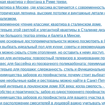
кая квартира у фонтана в Риме треви.
артира в Москве, где классика встречается с современность
торическая лепнина, высокие потолки и винтажные детали
ализмом.
временное чтение классики: квартира в сталинском доме.
терьер этой светлой и элегантной квартиры в Сталинке ди
тки большого театра оперы и балета в Минске.
кие основные достопримечательности можно посмотреть в
к выбрать идеальный пол для кухни: советы и рекомендаци
к можно скрыть стояк отопления, но оставить к нему доступ.
ея для интерьера: поворотный телевизор в зонировании пр
вес для бассейна из прозрачного поликарбоната: преимущ
терьер для продажи: сдержанность, стиль и функционально
еимущества заборов из профнастила: почему стоит выбрат
кие необычные кафе и рестораны можно найти в Санкт-Пет
кий интерьер в лондонском доме XIX века: когда смелость - 
обство и практичность: забор из одностороннего профнасти
еимущества заборов из профнастила для вашего участка в
и расположении смесителей в душевой важно учитывать удо