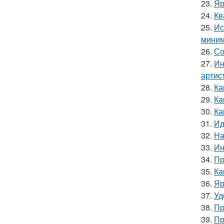
23.
Яр
24.
Кв
25.
Ис
миним
26.
Со
27.
Ин
артис
28.
Ка
29.
Ка
30.
Ка
31.
Ид
32.
На
33.
Ин
34.
Пр
35.
Ка
36.
Яр
37.
Уд
38.
Пр
39.
Пр