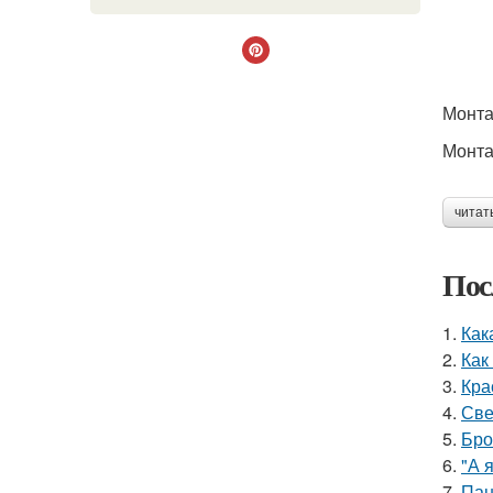
Монта
Монта
читат
Пос
1.
Как
2.
Как
3.
Кра
4.
Све
5.
Бро
6.
"А 
7.
Пан