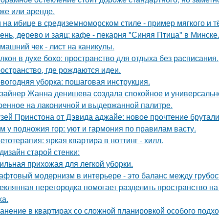
же или аренде.
 на ибице в средиземноморском стиле - пример мягкого и 
ень, дерево и заяц: кафе - пекарня "Синяя Птица" в Минске
машний чек - лист на каникулы.
лкон в духе бохо: пространство для отдыха без расписания.
остранство, где рождаются идеи.
вогодняя уборка: пошаговая инструкция.
зайнер Жанна денишева создала спокойное и универсально
оенное на лаконичной и выдержанной палитре.
зей Принстона от Дэвида аджайе: новое прочтение брутали
м у подножия гор: уют и гармония по правилам васту.
етотерапия: яркая квартира в ноттинг - хилл.
дизайн старой стенки:
ильная прихожая для легкой уборки.
афтовый модернизм в интерьере - это баланс между грубо
еклянная перегородка помогает разделить пространство на
ха.
анение в квартирах со сложной планировкой особого подхо