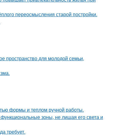
тёплого переосмысления старой постройки.
.
е пространство для молодой семьи,
зма.
стью формы и теплом ручной работы.
 функциональные зоны, не лишая его света и
да требует.