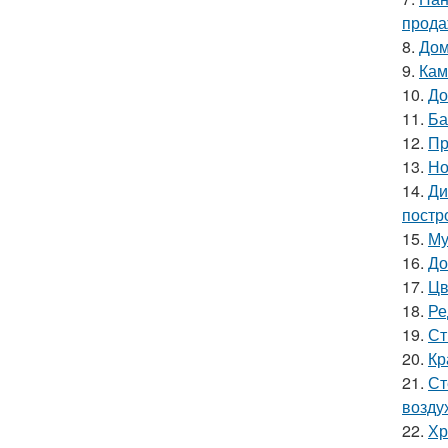
прода
8.
Дом
9.
Кам
10.
До
11.
Ба
12.
Пр
13.
Но
14.
Ди
постр
15.
Му
16.
До
17.
Цв
18.
Ре
19.
Ст
20.
Кр
21.
Ст
возду
22.
Хр