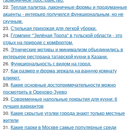
22.
Теплая палитра, лаконичные формы и продуманные
акценты - интерьер получился функциональным, но не
скучным.
23.
Стильная прихожая для легкой уборки.
24.
Глэмпинг "Зелёная Тропа" в тульской области - это
отдых на природе с комфортом.
25.
Этнические мотивы и минимализм объединились в
интерьере ресторана татарской кухни в Казани.
26.
Функциональность с видом на город.
27.
Как размер и форма зеркала на ванную комнату
влияют.
28.
Какие основные достопримечательности можно
посмотреть в Орехово-Зуево
29.
Современные напольные покрытия для кухни: 6
лучших вариантов
30.
Какие скрытые уголки города знают только местные
жители
31.
Какие парки в Москве самые популярные среди