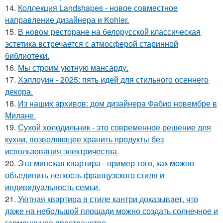
14.
Коллекция Landshapes - новое совместное
направление дизайнера и Kohler.
15.
В новом ресторане на белорусской классическая
эстетика встречается с атмосферой старинной
библиотеки.
16.
Мы строим уютную мансарду.
17.
Хэллоуин - 2025: пять идей для стильного осеннего
декора.
18.
Из наших архивов: дом дизайнера Фабио новембре в
Милане.
19.
Сухой холодильник - это современное решение для
кухни, позволяющее хранить продукты без
использования электричества.
20.
Эта минская квартира - пример того, как можно
объединить легкость французского стиля и
индивидуальность семьи.
21.
Уютная квартира в стиле кантри доказывает, что
даже на небольшой площади можно создать солнечное и
гармоничное пространство.