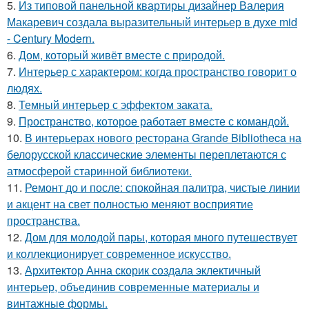
5.
Из типовой панельной квартиры дизайнер Валерия
Макаревич создала выразительный интерьер в духе mid
- Century Modern.
6.
Дом, который живёт вместе с природой.
7.
Интерьер с характером: когда пространство говорит о
людях.
8.
Темный интерьер с эффектом заката.
9.
Пространство, которое работает вместе с командой.
10.
В интерьерах нового ресторана Grande Bibliotheca на
белорусской классические элементы переплетаются с
атмосферой старинной библиотеки.
11.
Ремонт до и после: спокойная палитра, чистые линии
и акцент на свет полностью меняют восприятие
пространства.
12.
Дом для молодой пары, которая много путешествует
и коллекционирует современное искусство.
13.
Архитектор Анна скорик создала эклектичный
интерьер, объединив современные материалы и
винтажные формы.