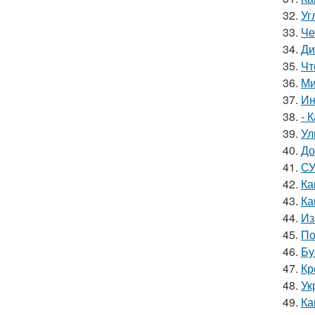
32.
Уг
33.
Че
34.
Ди
35.
Чт
36.
Ми
37.
Ин
38.
- 
39.
Ул
40.
До
41.
СУ
42.
Ка
43.
Ка
44.
Из
45.
По
46.
Бу
47.
Кр
48.
Ук
49.
Ка