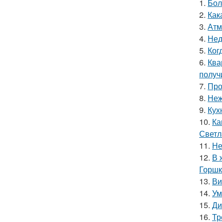
1.
Бол
2.
Как
3.
Атм
4.
Нед
5.
Ког
6.
Ква
получ
7.
Про
8.
Неж
9.
Кух
10.
Ка
Светл
11.
Не
12.
В 
Горшк
13.
Ви
14.
Ум
15.
Ди
16.
Тр