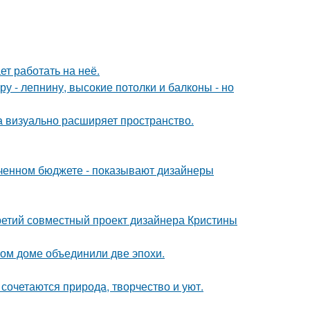
ет работать на неё.
у - лепнину, высокие потолки и балконы - но
ка визуально расширяет пространство.
иченном бюджете - показывают дизайнеры
третий совместный проект дизайнера Кристины
ом доме объединили две эпохи.
сочетаются природа, творчество и уют.