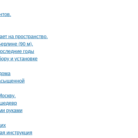
нтов.
ет на пространство.
ерлине (90 м).
последние годы
бору и установке
 дома
насыщенной
Москву.
 шедевр
ми руками
щих
вая инструкция