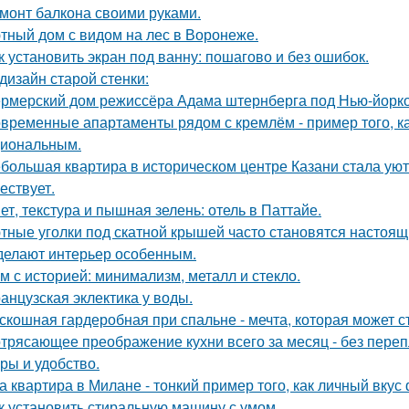
монт балкона своими руками.
тный дом с видом на лес в Воронеже.
к установить экран под ванну: пошагово и без ошибок.
дизайн старой стенки:
рмерский дом режиссёра Адама штернберга под Нью-йорк
временные апартаменты рядом с кремлём - пример того, к
иональным.
большая квартира в историческом центре Казани стала ую
ествует.
ет, текстура и пышная зелень: отель в Паттайе.
тные уголки под скатной крышей часто становятся настоящ
делают интерьер особенным.
м с историей: минимализм, металл и стекло.
анцузская эклектика у воды.
скошная гардеробная при спальне - мечта, которая может с
трясающее преображение кухни всего за месяц - без перепл
уры и удобство.
а квартира в Милане - тонкий пример того, как личный вку
к установить стиральную машину с умом.