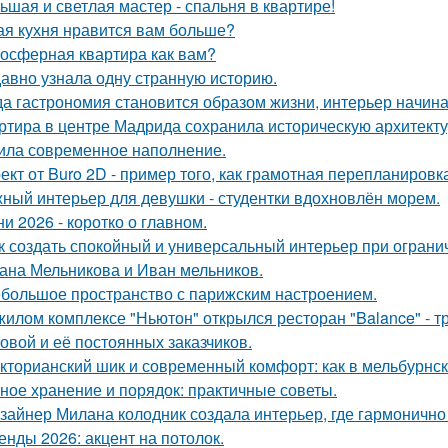
ьшая и светлая мастер - спальня в квартире!
ая кухня нравится вам больше?
осферная квартира как вам?
авно узнала одну странную историю.
да гастрономия становится образом жизни, интерьер начина
ртира в центре Мадрида сохранила историческую архитектур
ила современное наполнение.
ект от Buro 2D - пример того, как грамотная перепланиров
ный интерьер для девушки - студентки вдохновлён морем.
ни 2026 - коротко о главном.
к создать спокойный и универсальный интерьер при огран
ана Мельникова и Иван мельников.
большое пространство с парижским настроением.
жилом комплексе "Ньютон" открылся ресторан "Balance" - 
овой и её постоянных заказчиков.
кторианский шик и современный комфорт: как в мельбурнск
ное хранение и порядок: практичные советы.
зайнер Милана колодник создала интерьер, где гармонично 
енды 2026: акцент на потолок.