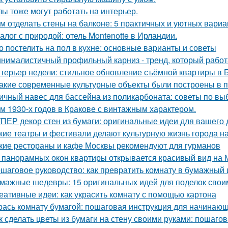
лы тоже могут работать на интерьер.
м отделать стены на балконе: 5 практичных и уютных вариа
алог с природой: отель Montenotte в Ирландии.
о постелить на пол в кухне: основные варианты и советы
нималистичный профильный карниз - тренд, который работа
терьер недели: стильное обновление съёмной квартиры в Б
Какие современные культурные объекты были построены в 
ичный навес для бассейна из поликарбоната: советы по вы
м 1930-х годов в Кракове с винтажным характером.
ПЕР декор стен из бумаги: оригинальные идеи для вашего
кие театры и фестивали делают культурную жизнь города 
кие рестораны и кафе Москвы рекомендуют для гурманов
 панорамных окон квартиры открывается красивый вид на 
шаговое руководство: как превратить комнату в бумажный
мажные шедевры: 15 оригинальных идей для поделок свои
еативные идеи: как украсить комнату с помощью картона
рась комнату бумагой: пошаговая инструкция для начинаю
к сделать цветы из бумаги на стену своими руками: пошаго