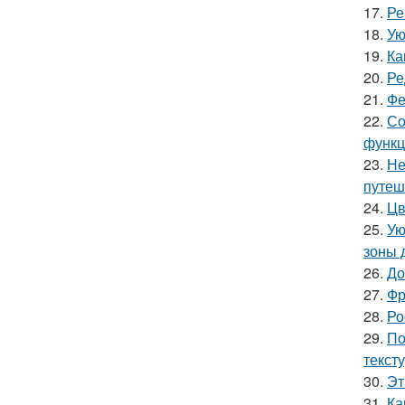
17.
Ре
18.
Ую
19.
Ка
20.
Ре
21.
Фе
22.
Со
функц
23.
Не
путеш
24.
Цв
25.
Ую
зоны 
26.
До
27.
Фр
28.
Ро
29.
По
текст
30.
Эт
31.
Ка