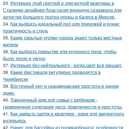
33.
Интерьер этой светлой и элегантной квартиры в
Сталинке дизайнер Анастасия венедчук создавала для
артистки большого театра оперы и балета в Минске.
34.
Как выбрать идеальный пол для прихожей и кухни:
практичность и стиль
35.
Какие скрытые уголки города знают только местные
жители
36.
Как выбрать покрытие для кухонного пола, чтобы
было тепло и уютно
37.
Интерьер без нейтрального - когда цвет всё решает.
38.
Какие фестивали регулярно проводятся в
Челябинске
39.
Восточный уют и скандинавская простота в одном
доме.
40.
Лаконичный дом для семьи с ребёнком -
гармоничное сочетание уюта, практичности и простоты.
41.
Как закрыть щиток в квартире - идеи для аккуратного
интерьера.
42.
Навес для бассейна из поликарбоната: особенности