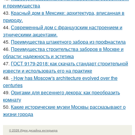
и преимущества
43.
Красный дом в Мексике: архитектура, вписанная в
природу.
44.
Современный дом с французским настроением и
этническими акцентами.
45.
Преимущества штакетного забора из профнастила
46.
Преимущества строительства заборов в Москве и
области: надежность и эстетика
47.
ГОСТ 9179-2018: как скачать стандарт строительной
извести и использовать его на практике
48.
- How has Moscow's architecture evolved over the
centuries
49.
Оригами для весеннего декора: как преобразить
комнату
50.
Какие исторические музеи Москвы рассказывают о
жизни города
© 2026 Идеи дизайна интерьера