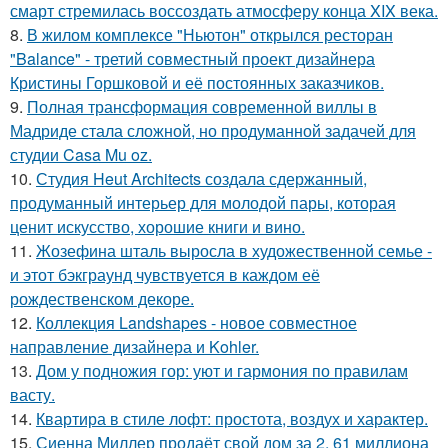
смарт стремилась воссоздать атмосферу конца XIX века.
8.
В жилом комплексе "Ньютон" открылся ресторан
"Balance" - третий совместный проект дизайнера
Кристины Горшковой и её постоянных заказчиков.
9.
Полная трансформация современной виллы в
Мадриде стала сложной, но продуманной задачей для
студии Casa Mu oz.
10.
Студия Heut Architects создала сдержанный,
продуманный интерьер для молодой пары, которая
ценит искусство, хорошие книги и вино.
11.
Жозефина шталь выросла в художественной семье -
и этот бэкграунд чувствуется в каждом её
рождественском декоре.
12.
Коллекция Landshapes - новое совместное
направление дизайнера и Kohler.
13.
Дом у подножия гор: уют и гармония по правилам
васту.
14.
Квартира в стиле лофт: простота, воздух и характер.
15.
Сиенна Миллер продаёт свой дом за 2, 61 миллиона