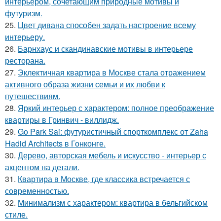
интерьером, сочетающим природные мотивы и
футуризм.
25.
Цвет дивана способен задать настроение всему
интерьеру.
26.
Барнхаус и скандинавские мотивы в интерьере
ресторана.
27.
Эклектичная квартира в Москве стала отражением
активного образа жизни семьи и их любви к
путешествиям.
28.
Яркий интерьер с характером: полное преображение
квартиры в Гринвич - виллидж.
29.
Go Park Sai: футуристичный спорткомплекс от Zaha
Hadid Architects в Гонконге.
30.
Дерево, авторская мебель и искусство - интерьер с
акцентом на детали.
31.
Квартира в Москве, где классика встречается с
современностью.
32.
Минимализм с характером: квартира в бельгийском
стиле.