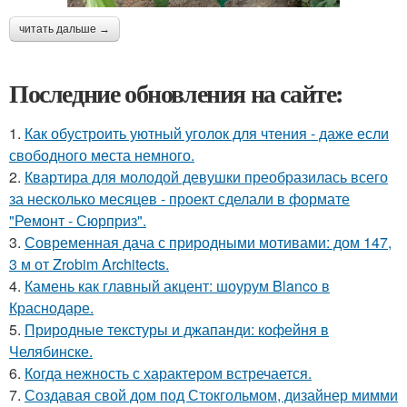
читать дальше →
Последние обновления на сайте:
1.
Как обустроить уютный уголок для чтения - даже если
свободного места немного.
2.
Квартира для молодой девушки преобразилась всего
за несколько месяцев - проект сделали в формате
"Ремонт - Сюрприз".
3.
Современная дача с природными мотивами: дом 147,
3 м от Zrobim Architects.
4.
Камень как главный акцент: шоурум Blanco в
Краснодаре.
5.
Природные текстуры и джапанди: кофейня в
Челябинске.
6.
Когда нежность с характером встречается.
7.
Создавая свой дом под Стокгольмом, дизайнер мимми