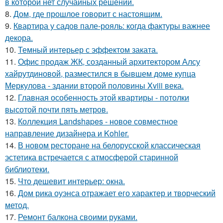
в которой нет случайных решений.
8.
Дом, где прошлое говорит с настоящим.
9.
Квартира у садов пале-рояль: когда фактуры важнее
декора.
10.
Темный интерьер с эффектом заката.
11.
Офис продаж ЖК, созданный архитектором Алсу
хайрутдиновой, разместился в бывшем доме купца
Меркулова - здании второй половины Xviii века.
12.
Главная особенность этой квартиры - потолки
высотой почти пять метров.
13.
Коллекция Landshapes - новое совместное
направление дизайнера и Kohler.
14.
В новом ресторане на белорусской классическая
эстетика встречается с атмосферой старинной
библиотеки.
15.
Что дешевит интерьер: окна.
16.
Дом рика оуэнса отражает его характер и творческий
метод.
17.
Ремонт балкона своими руками.