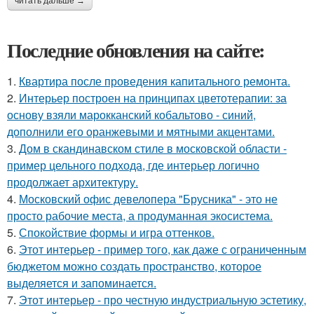
читать дальше →
Последние обновления на сайте:
1.
Квартира после проведения капитального ремонта.
2.
Интерьер построен на принципах цветотерапии: за
основу взяли марокканский кобальтово - синий,
дополнили его оранжевыми и мятными акцентами.
3.
Дом в скандинавском стиле в московской области -
пример цельного подхода, где интерьер логично
продолжает архитектуру.
4.
Московский офис девелопера "Брусника" - это не
просто рабочие места, а продуманная экосистема.
5.
Спокойствие формы и игра оттенков.
6.
Этот интерьер - пример того, как даже с ограниченным
бюджетом можно создать пространство, которое
выделяется и запоминается.
7.
Этот интерьер - про честную индустриальную эстетику,