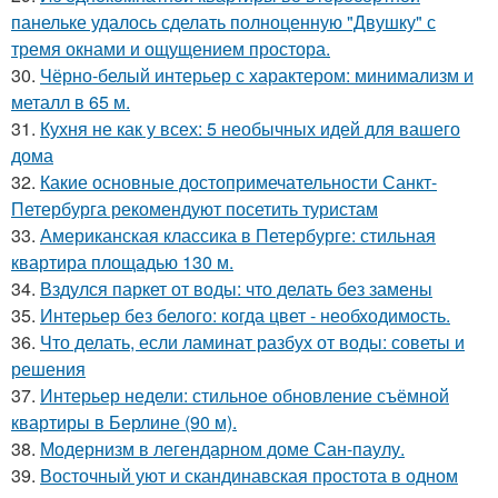
панельке удалось сделать полноценную "Двушку" с
тремя окнами и ощущением простора.
30.
Чёрно-белый интерьер с характером: минимализм и
металл в 65 м.
31.
Кухня не как у всех: 5 необычных идей для вашего
дома
32.
Какие основные достопримечательности Санкт-
Петербурга рекомендуют посетить туристам
33.
Американская классика в Петербурге: стильная
квартира площадью 130 м.
34.
Вздулся паркет от воды: что делать без замены
35.
Интерьер без белого: когда цвет - необходимость.
36.
Что делать, если ламинат разбух от воды: советы и
решения
37.
Интерьер недели: стильное обновление съёмной
квартиры в Берлине (90 м).
38.
Модернизм в легендарном доме Сан-паулу.
39.
Восточный уют и скандинавская простота в одном