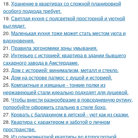
18.
Хранение в квартирах со сложной планировкой
особого подхода требует.
19.
Светлая кухня с подсветкой просторной и уютной
выглядит.
20.
Маленькая кухня тоже может стать местом уюта и
вдохновения.
21.
Правила эргономики зоны умывания.
22.
Интерьер с историей: квартира в здании бывшего
сахарного завода в Амстердаме.
23.
Дом с историей: минимализм, металл и стекло.
24.
Дом на острове патмос с душой и историей.
25.
Компактные и изящные - тонкие полки из
нержавеющей стали идеально подходят для душевой.
26.
Чтобы внести разнообразие в повседневную рутину,
попробуйте оформить спальню в стиле бохо.
27.
Кровать с балдахином в детской - уют как из сказки.
28.
Квартира с характером и заботой о личном
пространстве.
29.
Из однокомнатной квартиры во второсортной