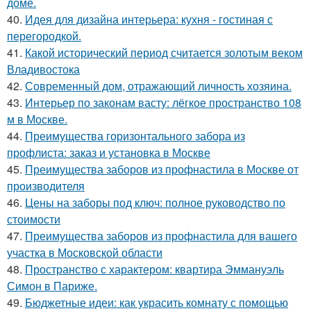
доме.
40.
Идея для дизайна интерьера: кухня - гостиная с
перегородкой.
41.
Какой исторический период считается золотым веком
Владивостока
42.
Современный дом, отражающий личность хозяина.
43.
Интерьер по законам васту: лёгкое пространство 108
м в Москве.
44.
Преимущества горизонтального забора из
профлиста: заказ и установка в Москве
45.
Преимущества заборов из профнастила в Москве от
производителя
46.
Цены на заборы под ключ: полное руководство по
стоимости
47.
Преимущества заборов из профнастила для вашего
участка в Московской области
48.
Пространство с характером: квартира Эммануэль
Симон в Париже.
49.
Бюджетные идеи: как украсить комнату с помощью