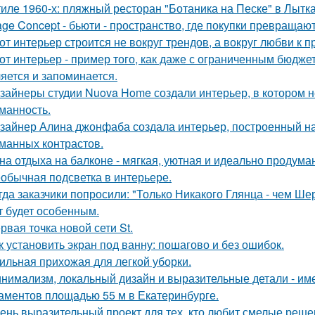
тиле 1960-х: пляжный ресторан "Ботаника на Песке" в Лытк
age Concept - бьюти - пространство, где покупки превращают
от интерьер строится не вокруг трендов, а вокруг любви к 
от интерьер - пример того, как даже с ограниченным бюдже
яется и запоминается.
зайнеры студии Nuova Home создали интерьер, в котором не
манность.
зайнер Алина джонфаба создала интерьер, построенный на
манных контрастов.
на отдыха на балконе - мягкая, уютная и идеально продуман
обычная подсветка в интерьере.
гда заказчики попросили: "Только Никакого Глянца - чем Ше
т будет особенным.
рвая точка новой сети St.
к установить экран под ванну: пошагово и без ошибок.
ильная прихожая для легкой уборки.
нимализм, локальный дизайн и выразительные детали - име
аментов площадью 55 м в Екатеринбурге.
ень выразительный проект для тех, кто любит смелые реше