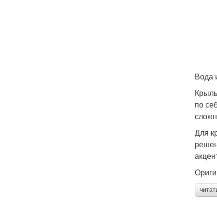
Вода 
Крыль
по се
сложн
Для к
решен
акцен
Ориги
читат