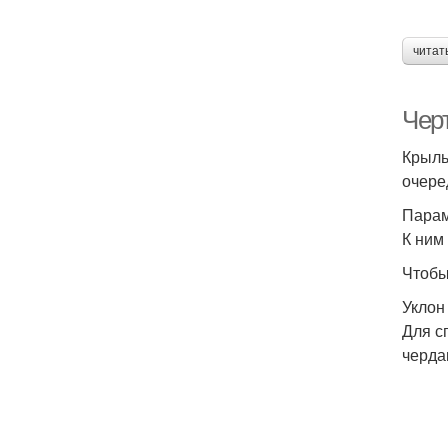
читат
Чер
Крыль
очере
Парам
К ним
Чтобы
Уклон
Для с
черда