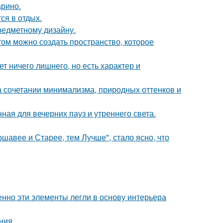
арино.
ся в отдых.
предметному дизайну.
том можно создать пространство, которое
т ничего лишнего, но есть характер и
 сочетании минимализма, природных оттенков и
ная для вечерних пауз и утреннего света.
ршавее и Старее, тем Лучше", стало ясно, что
нно эти элементы легли в основу интерьера
ния.