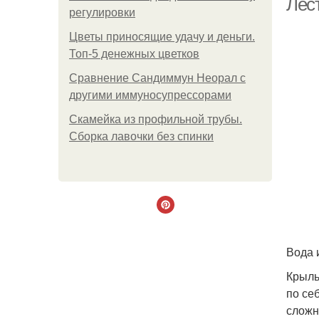
Лес
регулировки
Цветы приносящие удачу и деньги.
Топ-5 денежных цветков
Сравнение Сандиммун Неорал с
другими иммуносупрессорами
Скамейка из профильной трубы.
Сборка лавочки без спинки
Вода 
Крыль
по се
сложн