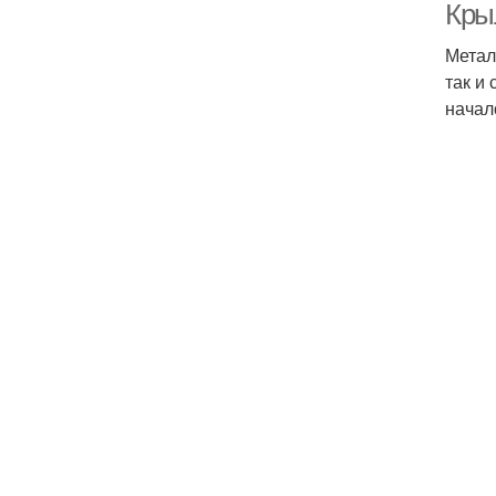
Крыл
Метал
так и
начал