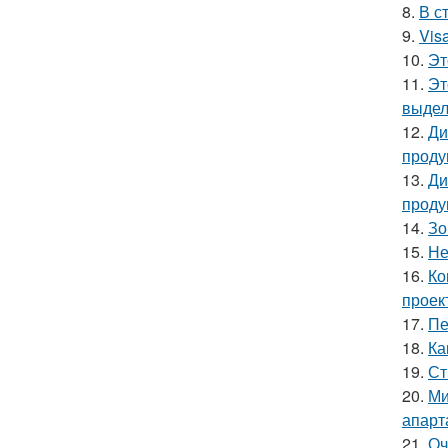
8.
В с
9.
Vis
10.
Эт
11.
Эт
выдел
12.
Ди
проду
13.
Ди
проду
14.
Зо
15.
Не
16.
Ко
проек
17.
Пе
18.
Ка
19.
Ст
20.
Ми
апарт
21.
Оч