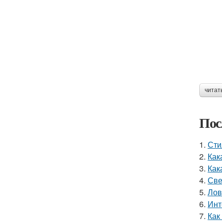
читат
Пос
1.
Сти
2.
Как
3.
Как
4.
Све
5.
Лов
6.
Инт
7.
Как