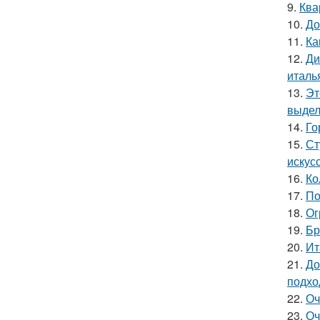
9.
Ква
10.
До
11.
Ка
12.
Ди
италь
13.
Эт
выдел
14.
Го
15.
Ст
искус
16.
Ко
17.
По
18.
Ог
19.
Бр
20.
Ит
21.
До
подхо
22.
Оч
23.
Оч