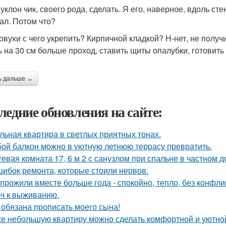
 уклон чик, своего рода, сделать. Я его, наверное, вдоль с
ал. Потом что?
 овухи с чего укрепить? Кирпичной кладкой? Н-нет, не получи
ь на 30 см больше проход, ставить щиты опалубки, готовить 
ь дальше →
ледние обновления на сайте:
льная квартира в светлых приятных тонах.
ой балкон можно в уютную летнюю террасу превратить.
тевая комната 17, 6 м 2 с санузлом при спальне в частном д
шибок ремонта, которые стоили нервов.
прожили вместе больше года - спокойно, тепло, без конфли
ч к выживанию.
 обязана прописать моего сына!
е небольшую квартиру можно сделать комфортной и уютной,