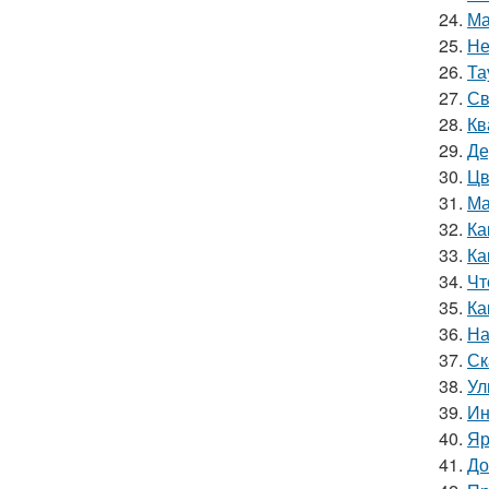
24.
Ма
25.
Не
26.
Та
27.
Св
28.
Кв
29.
Де
30.
Цв
31.
Ма
32.
Ка
33.
Ка
34.
Чт
35.
Ка
36.
На
37.
Ск
38.
Ул
39.
Ин
40.
Яр
41.
До