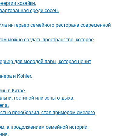
нергии хозяйки.
швартованная среди сосен.
ила интерьер семейного ресторана современной
том можно создать пространство, которое
терьер для молодой пары, которая ценит
нера и Kohler.
ин в Китае.
льни, гостиной или зоны отдыха.
r a.
остью преобразил, стал примером смелого
ом, а продолжением семейной истории.
ния.