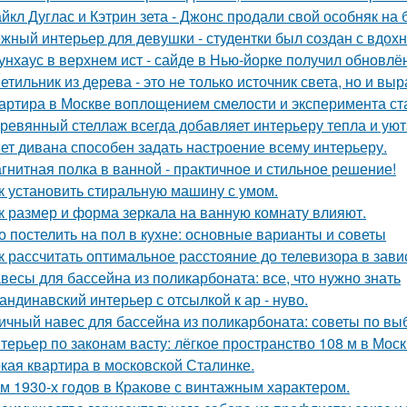
йкл Дуглас и Кэтрин зета - Джонс продали свой особняк на 
жный интерьер для девушки - студентки был создан с вдох
унхаус в верхнем ист - сайде в Нью-йорке получил обновлё
етильник из дерева - это не только источник света, но и вы
артира в Москве воплощением смелости и эксперимента ст
ревянный стеллаж всегда добавляет интерьеру тепла и уют
ет дивана способен задать настроение всему интерьеру.
гнитная полка в ванной - практичное и стильное решение!
к установить стиральную машину с умом.
к размер и форма зеркала на ванную комнату влияют.
о постелить на пол в кухне: основные варианты и советы
к рассчитать оптимальное расстояние до телевизора в зави
весы для бассейна из поликарбоната: все, что нужно знать
андинавский интерьер с отсылкой к ар - нуво.
ичный навес для бассейна из поликарбоната: советы по вы
терьер по законам васту: лёгкое пространство 108 м в Моск
кая квартира в московской Сталинке.
м 1930-х годов в Кракове с винтажным характером.