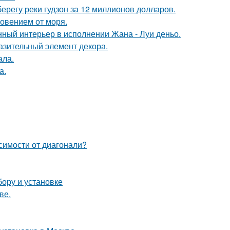
берегу реки гудзон за 12 миллионов долларов.
новением от моря.
нный интерьер в исполнении Жана - Луи деньо.
разительный элемент декора.
ала.
а.
симости от диагонали?
бору и установке
ве.