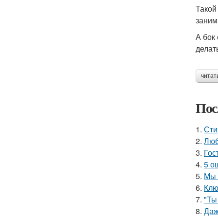
Такой
заним
А бок
делат
читат
Пос
1.
Сти
2.
Люб
3.
Гос
4.
5 о
5.
Мы 
6.
Клю
7.
"Ты
8.
Даж