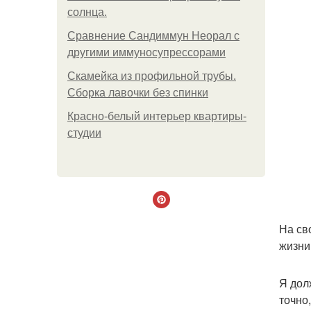
солнца.
Сравнение Сандиммун Неорал с
другими иммуносупрессорами
Скамейка из профильной трубы.
Сборка лавочки без спинки
Красно-белый интерьер квартиры-
студии
На св
жизни
Я дол
точно