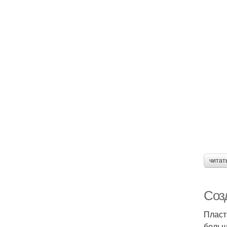
читат
Соз
Пласт
больш