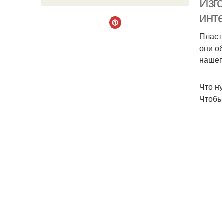
Изг
инт
Пласт
они о
нашег
Что н
Чтобы