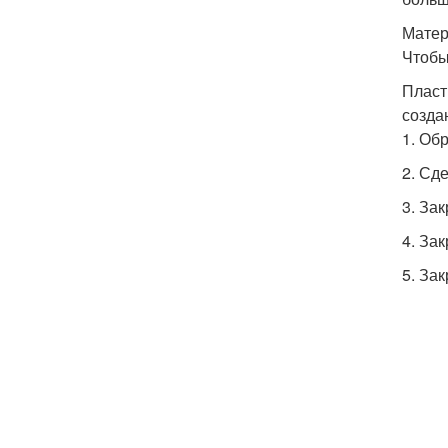
Матер
Чтобы
Пласт
созда
1. Об
2. Сд
3. За
4. Зак
5. За