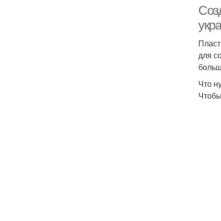
Соз
укр
Пласт
для с
больш
Что н
Чтобы