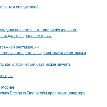
тира, тем она уютнее?
суждали новости и потягивали лёгкое вино.
петь дальше просто не могла.
бережной реставрации.
сторические детали - кирпич, высокие потолки и
о, как классическая база может звучать
ерьера.
 Москве.
удию Design is Fine, чтобы превратить квартиру