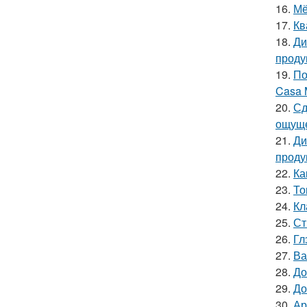
16.
Мё
17.
Кв
18.
Ди
проду
19.
По
Casa 
20.
Сд
ощуще
21.
Ди
проду
22.
Ка
23.
То
24.
Кл
25.
Ст
26.
Гл
27.
Ва
28.
До
29.
До
30.
Ар