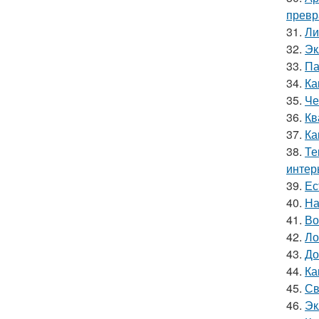
превр
31.
Ли
32.
Эк
33.
Па
34.
Ка
35.
Че
36.
Кв
37.
Ка
38.
Те
интер
39.
Ес
40.
На
41.
Во
42.
Ло
43.
До
44.
Ка
45.
Св
46.
Эк