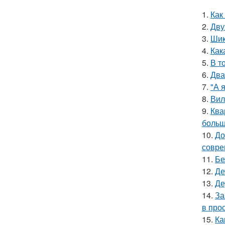
1.
Как
2.
Дву
3.
Шик
4.
Как
5.
В т
6.
Два
7.
"А 
8.
Вил
9.
Ква
больш
10.
До
совре
11.
Бе
12.
Де
13.
Де
14.
За
в про
15.
Ка