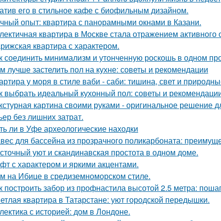
атив его в стильное кафе с биофильным дизайном.
чный опыт: квартира с панорамными окнами в Казани.
лектичная квартира в Москве стала отражением активного 
рижская квартира с характером.
к соединить минимализм и утонченную роскошь в одном пр
м лучше застелить пол на кухне: советы и рекомендации
артира у моря в стиле ваби - саби: тишина, свет и природны
к выбрать идеальный кухонный пол: советы и рекомендаци
кстурная картина своими руками - оригинальное решение для
ьер без лишних затрат.
ть ли в Уфе археологические находки
вес для бассейна из прозрачного поликарбоната: преимущ
сточный уют и скандинавская простота в одном доме.
фт с характером и яркими акцентами.
м на Ибице в средиземноморском стиле.
к построить забор из профнастила высотой 2.5 метра: поша
етлая квартира в Татарстане: уют городской передышки.
лектика с историей: дом в Лондоне.