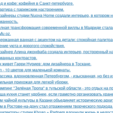
д и кофе: кофейня в Санкт-петербурге.
артира с парижским настроением.
зайнеры студии Nuova Home создали интерьер, в котором не
манность.
лная трансформация современной виллы в Мадриде стала 
Mu oz.
ержанная ванная с акцентом на детали: спокойная палитра
ние уюта и дорогого спокойствия.
зайнер Алина джонфаба создала интерьер, построенный на
манных контрастов.
к живет Гарри Нуриев: дом дизайнера в Тоскане.
п - 10 цветов для маленькой комнаты.
ассика, вдохновленная Петербургом, - изысканная, но без 
ильная прихожая для легкой уборки.
эмпинг "Зелёная Тропа" в тульской области - это отдых на 
ша кухня станет удобнее, если грамотно организовать хран
м чайной культуры в Казани объединяет историческую архи
м в Ростове-на-дону стал отражением творческого подхода 
хитекторы студии Khoan + Partners вдохнули жизнь в недос