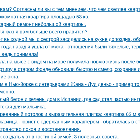
 вам? Согласны ли вы с тем мнением, что чем светлее квар
хкомнатная квартира площадью 53 кв.
арный ремонт небольшой квартиры.
ая кухня вам больше всего нравится?
от выходной мы с сестрой засиделись на кухне допоздна, об
 года назад я ушла от мужа - отношения были тяжёлые, тер
я ведь понимала!
ла на мысе с видом на море получила новую жизнь после 
ртиру в старом фонде обновили быстро и смело, сохранив и
ие окна.
м в Нью-йорке с интерьерами Жана - Луи деньо - пример тог
менно.
лый бетон и зелень: дом в Испании, где сад стал частью инт
тская для мальчика.
ревянный потолок и выразительная плитка: квартира 62 м в
казчица - юрист с сдержанным характером - обратилась в ст
странство покоя и восстановления.
к создать уют в гостиной зимой: 3 полезных совета.