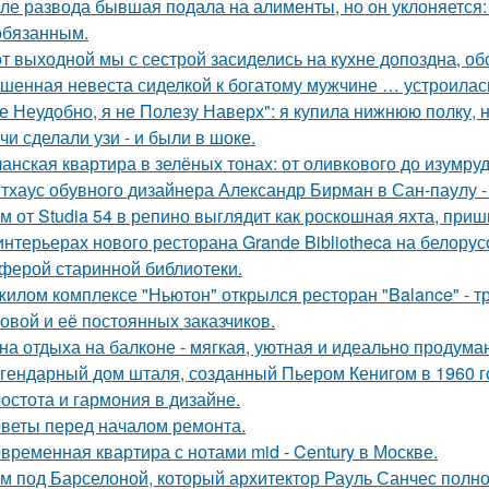
ле развода бывшая подала на алименты, но он уклоняется: 
обязанным.
от выходной мы с сестрой засиделись на кухне допоздна, об
шенная невеста сиделкой к богатому мужчине … устроилас
е Неудобно, я не Полезу Наверх": я купила нижнюю полку, н
чи сделали узи - и были в шоке.
анская квартира в зелёных тонах: от оливкового до изумруд
тхаус обувного дизайнера Александр Бирман в Сан-паулу - 
м от Studia 54 в репино выглядит как роскошная яхта, при
интерьерах нового ресторана Grande Bibliotheca на белору
ферой старинной библиотеки.
жилом комплексе "Ньютон" открылся ресторан "Balance" - 
овой и её постоянных заказчиков.
на отдыха на балконе - мягкая, уютная и идеально продуман
гендарный дом шталя, созданный Пьером Кенигом в 1960 г
остота и гармония в дизайне.
веты перед началом ремонта.
временная квартира с нотами mid - Century в Москве.
м под Барселоной, который архитектор Рауль Санчес полн