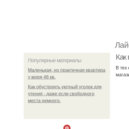
Лай
Как
Популярные материалы
В тех
Маленькая, но практичная квартира
магаз
у моря 48 кв.
Как обустроить уютный уголок для
чтения - даже если свободного
места немного.