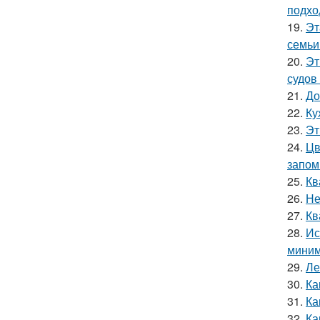
подхо
19.
Эт
семьи
20.
Эт
судов
21.
До
22.
Ку
23.
Эт
24.
Цв
запом
25.
Кв
26.
Не
27.
Кв
28.
Ис
миним
29.
Ле
30.
Ка
31.
Ка
32.
Ка