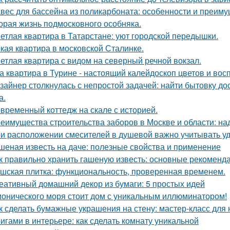
вес для бассейна из поликарбоната: особенности и преим
орая жизнь подмосковного особняка.
етлая квартира в Татарстане: уют городской передышки.
кая квартира в московской Сталинке.
етлая квартира с видом на северный речной вокзал.
а квартира в Турине - настоящий калейдоскоп цветов и вос
зайнер столкнулась с непростой задачей: найти бытовку до
а.
временный коттедж на скале с историей.
еимущества строительства заборов в Москве и области: над
и расположении смесителей в душевой важно учитывать удо
шеная известь на даче: полезные свойства и применение
к правильно хранить гашеную известь: основные рекоменд
шская плитка: функциональность, проверенная временем.
еативный домашний декор из бумаги: 5 простых идей
ионического моря стоит дом с уникальным иллюминатором!
к сделать бумажные украшения на стену: мастер-класс дл
игами в интерьере: как сделать комнату уникальной