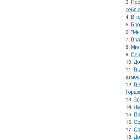
3.
Пос
себя 
4.
В т
5.
Бро
6.
"Мн
7.
Вра
8.
Мил
9.
Пен
10.
До
11.
В 
атмос
12.
В 
Горшк
13.
Зо
14.
Ле
15.
Пр
16.
Со
17.
Со
18.
До