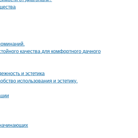
ущества
поминаний.
стойного качества для комфортного дачного
ежность и эстетика
бство использования и эстетику.
ации
я начинающих