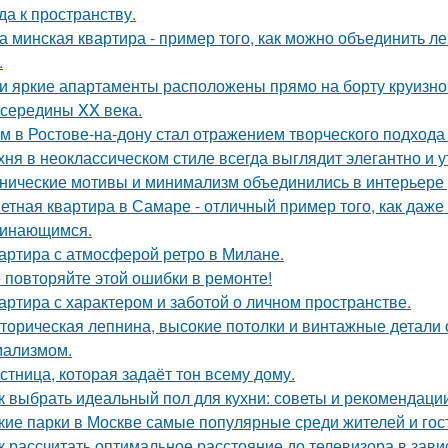
да к пространству.
а минская квартира - пример того, как можно объединить л
.
и яркие апартаменты расположены прямо на борту круизно
 середины XX века.
м в Ростове-на-дону стал отражением творческого подхода 
хня в неоклассическом стиле всегда выглядит элегантно и у
нические мотивы и минимализм объединились в интерьере р
етная квартира в Самаре - отличный пример того, как даж
инающимся.
артира с атмосферой ретро в Милане.
 повторяйте этой ошибки в ремонте!
артира с характером и заботой о личном пространстве.
торическая лепнина, высокие потолки и винтажные детали
ализмом.
стница, которая задаёт тон всему дому.
к выбрать идеальный пол для кухни: советы и рекомендаци
кие парки в Москве самые популярные среди жителей и гос
к рассчитать оптимальное расстояние до телевизора в зави