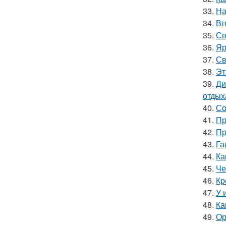
33.
На
34.
Вт
35.
Св
36.
Яр
37.
Св
38.
Эт
39.
Ди
отдых
40.
Со
41.
Пр
42.
Пр
43.
Га
44.
Ка
45.
Че
46.
Кр
47.
У 
48.
Ка
49.
Ор