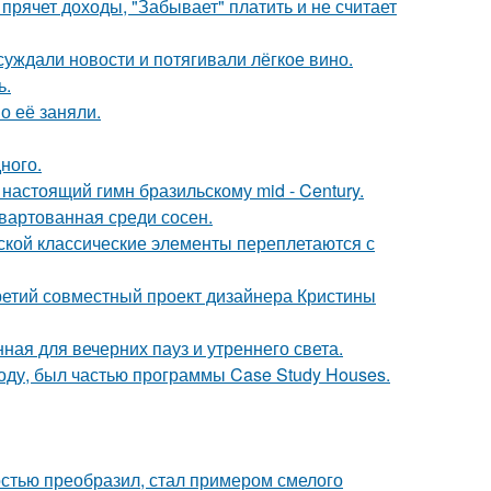
прячет доходы, "Забывает" платить и не считает
суждали новости и потягивали лёгкое вино.
ь.
о её заняли.
ного.
настоящий гимн бразильскому mid - Century.
швартованная среди сосен.
сской классические элементы переплетаются с
третий совместный проект дизайнера Кристины
ная для вечерних пауз и утреннего света.
оду, был частью программы Case Study Houses.
остью преобразил, стал примером смелого