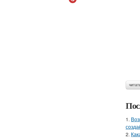
читат
Пос
1.
Воз
созда
2.
Как