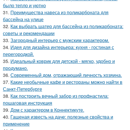
было тепло и уютно
31.
Преимущества навеса из поликарбоната для
бассейна на улице
32.
Как выбрать шатер для бассейна из поликарбоната:
советы и рекомендации
33.
Загородный интерьер с мужским характером.
34.
Идея для дизайна интерьера: кухня - гостиная с
перегородкой.
35.
Идеальный коврик для детской - мягко, удобно и
продумано.
36.
Современный дом, отражающий личность хозяина.
37.
Какие необычные кафе и рестораны можно найти в
Санкт-Петербурге
38.
Как построить вечный забор из профнастила:
пошаговая инструкция
39.
Дом с характером в Коннектикуте.
40.
Гашеная известь на даче: полезные свойства и
применение