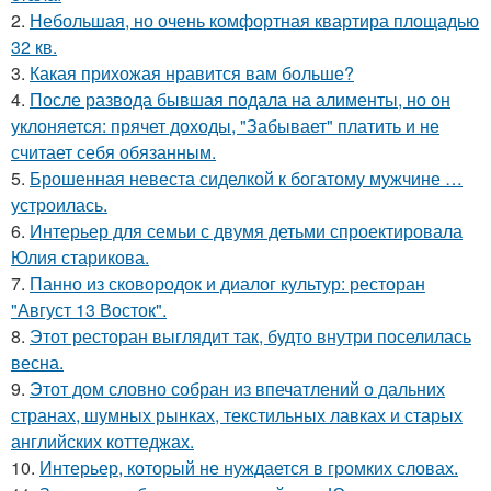
2.
Небольшая, но очень комфортная квартира площадью
32 кв.
3.
Какая прихожая нравится вам больше?
4.
После развода бывшая подала на алименты, но он
уклоняется: прячет доходы, "Забывает" платить и не
считает себя обязанным.
5.
Брошенная невеста сиделкой к богатому мужчине …
устроилась.
6.
Интерьер для семьи с двумя детьми спроектировала
Юлия старикова.
7.
Панно из сковородок и диалог культур: ресторан
"Август 13 Восток".
8.
Этот ресторан выглядит так, будто внутри поселилась
весна.
9.
Этот дом словно собран из впечатлений о дальних
странах, шумных рынках, текстильных лавках и старых
английских коттеджах.
10.
Интерьер, который не нуждается в громких словах.