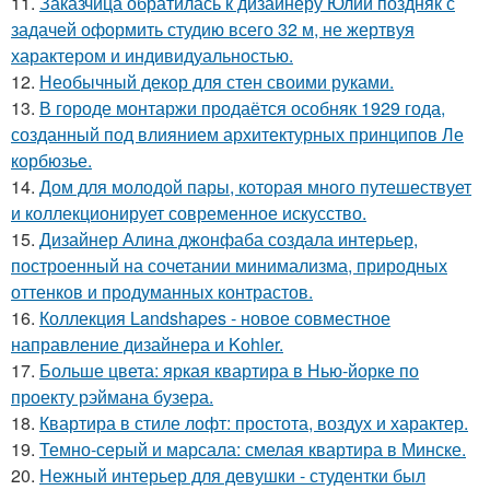
11.
Заказчица обратилась к дизайнеру Юлии поздняк с
задачей оформить студию всего 32 м, не жертвуя
характером и индивидуальностью.
12.
Необычный декор для стен своими руками.
13.
В городе монтаржи продаётся особняк 1929 года,
созданный под влиянием архитектурных принципов Ле
корбюзье.
14.
Дом для молодой пары, которая много путешествует
и коллекционирует современное искусство.
15.
Дизайнер Алина джонфаба создала интерьер,
построенный на сочетании минимализма, природных
оттенков и продуманных контрастов.
16.
Коллекция Landshapes - новое совместное
направление дизайнера и Kohler.
17.
Больше цвета: яркая квартира в Нью-йорке по
проекту рэймана бузера.
18.
Квартира в стиле лофт: простота, воздух и характер.
19.
Темно-серый и марсала: смелая квартира в Минске.
20.
Нежный интерьер для девушки - студентки был