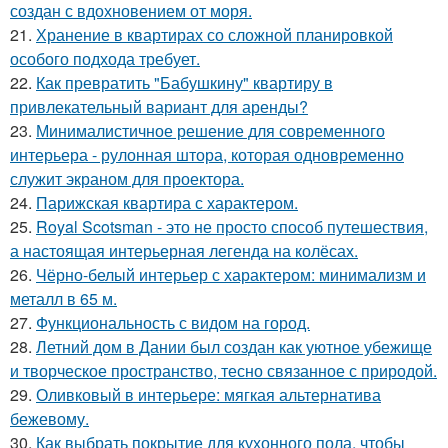
создан с вдохновением от моря.
21.
Хранение в квартирах со сложной планировкой
особого подхода требует.
22.
Как превратить "Бабушкину" квартиру в
привлекательный вариант для аренды?
23.
Минималистичное решение для современного
интерьера - рулонная штора, которая одновременно
служит экраном для проектора.
24.
Парижская квартира с характером.
25.
Royal Scotsman - это не просто способ путешествия,
а настоящая интерьерная легенда на колёсах.
26.
Чёрно-белый интерьер с характером: минимализм и
металл в 65 м.
27.
Функциональность с видом на город.
28.
Летний дом в Дании был создан как уютное убежище
и творческое пространство, тесно связанное с природой.
29.
Оливковый в интерьере: мягкая альтернатива
бежевому.
30.
Как выбрать покрытие для кухонного пола, чтобы