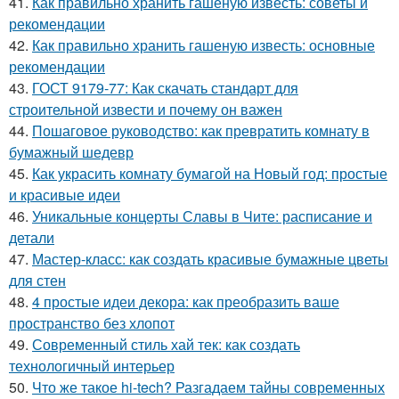
41.
Как правильно хранить гашеную известь: советы и
рекомендации
42.
Как правильно хранить гашеную известь: основные
рекомендации
43.
ГОСТ 9179-77: Как скачать стандарт для
строительной извести и почему он важен
44.
Пошаговое руководство: как превратить комнату в
бумажный шедевр
45.
Как украсить комнату бумагой на Новый год: простые
и красивые идеи
46.
Уникальные концерты Славы в Чите: расписание и
детали
47.
Мастер-класс: как создать красивые бумажные цветы
для стен
48.
4 простые идеи декора: как преобразить ваше
пространство без хлопот
49.
Современный стиль хай тек: как создать
технологичный интерьер
50.
Что же такое hi-tech? Разгадаем тайны современных