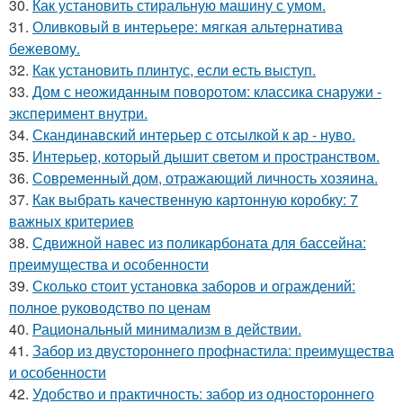
30.
Как установить стиральную машину с умом.
31.
Оливковый в интерьере: мягкая альтернатива
бежевому.
32.
Как установить плинтус, если есть выступ.
33.
Дом с неожиданным поворотом: классика снаружи -
эксперимент внутри.
34.
Скандинавский интерьер с отсылкой к ар - нуво.
35.
Интерьер, который дышит светом и пространством.
36.
Современный дом, отражающий личность хозяина.
37.
Как выбрать качественную картонную коробку: 7
важных критериев
38.
Сдвижной навес из поликарбоната для бассейна:
преимущества и особенности
39.
Сколько стоит установка заборов и ограждений:
полное руководство по ценам
40.
Рациональный минимализм в действии.
41.
Забор из двустороннего профнастила: преимущества
и особенности
42.
Удобство и практичность: забор из одностороннего