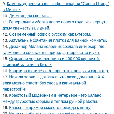
9.
Камень, дерево и заяц: кафе - пекарня "Синяя Птица"
в Минске.
10.
Детская для мальчика.
11.
Генеральная уборка после нового года: как вернуть
дому свежесть за 7 дней.
12.
Современный офис с русским характером.
13.
Актуальные сочетания плитки для ванной комнаты.
14.
Дизайнер Милана колодник создала интерьер, где
гармонично сочетаются природа, творчество и уют.
15.
Огромная черная лестница и 400 000 кирпичей:
книжный магазин в Китае.
16.
Квартира в стиле лофт: простота, воздух и характер.
17.
Никола хардинг доказала, что даже дом конца XIX
века можно спасти без сноса и капитальной
перестройки.
18.
Крафтовый модернизм в интерьере - это баланс
между грубостью формы и теплом ручной работы.
19.
Классный пример смелого подхода к цвету!
20.
Вилла на ибице стала для хозяйки не только местом