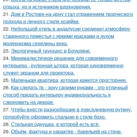
отдыха, но и источником вдохновения.
21.
Дом в Ростове-на-дону стал отражением творческого
подхода и личного стиля хозяйки.
22.
Небольшой отель в андалусии соединил атмосферу
старинного поместья с яркими красками и духом
модернизма середины века.
23.
Экологичный таунхаус в Бруклине.
24.
Минималистичное решение для современного
интерьера - рулонная штора, которая одновременно
служит экраном для проектора.
25.
Маленькая квартира, которая кажется просторнее.
26.
Как сделать тв - зону своими руками - это отличный
способ придать интерьеру индивидуальность и
сэкономить на декоре.
27.
Чтобы внести разнообразие в повседневную рутину,
попробуйте оформить спальню в стиле бохо.
28.
Стильная однушка, в которой есть всё.
29.
Объём, фактура и характер - барельеф на стене.