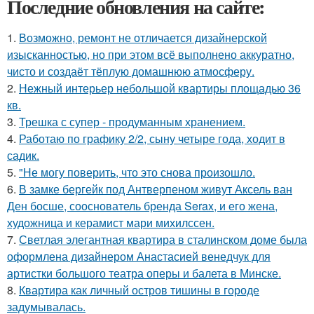
Последние обновления на сайте:
1.
Возможно, ремонт не отличается дизайнерской
изысканностью, но при этом всё выполнено аккуратно,
чисто и создаёт тёплую домашнюю атмосферу.
2.
Нежный интерьер небольшой квартиры площадью 36
кв.
3.
Трешка с супер - продуманным хранением.
4.
Работаю по графику 2/2, сыну четыре года, ходит в
садик.
5.
"Не могу поверить, что это снова произошло.
6.
В замке бергейк под Антверпеном живут Аксель ван
Ден босше, сооснователь бренда Serax, и его жена,
художница и керамист мари михилссен.
7.
Светлая элегантная квартира в сталинском доме была
оформлена дизайнером Анастасией венедчук для
артистки большого театра оперы и балета в Минске.
8.
Квартира как личный остров тишины в городе
задумывалась.