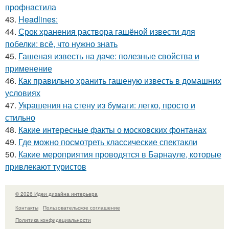
профнастила
43.
Headlines:
44.
Срок хранения раствора гашёной извести для
побелки: всё, что нужно знать
45.
Гашеная известь на даче: полезные свойства и
применение
46.
Как правильно хранить гашеную известь в домашних
условиях
47.
Украшения на стену из бумаги: легко, просто и
стильно
48.
Какие интересные факты о московских фонтанах
49.
Где можно посмотреть классические спектакли
50.
Какие мероприятия проводятся в Барнауле, которые
привлекают туристов
© 2026 Идеи дизайна интерьера
Контакты
Пользовательское соглашение
Политика конфидециальности