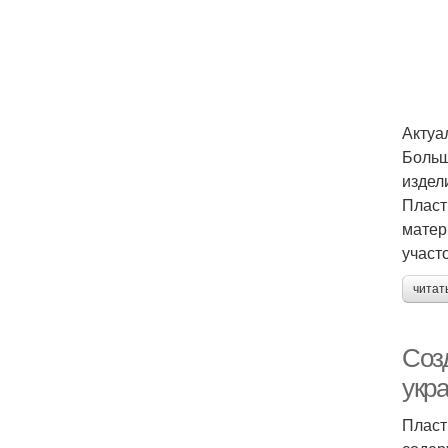
Актуа
Больш
издел
Пласт
матер
участо
читат
Соз
укр
Пласт