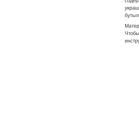
содер
украш
бутыл
Матер
Чтобы
инстр