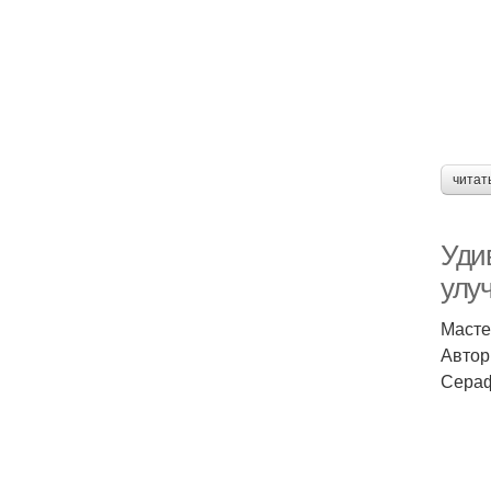
читат
Уди
улу
Масте
Автор
Сераф