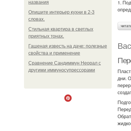
1. По
названия
опред
Опишите интерьер кухни в 2-3
словах.
читат
Стильная квартира в светлых
приятных тонах.
Вас
Гашеная известь на даче: полезные
свойства и применение
Пер
Сравнение Сандиммун Неорал с
другими иммуносупрессорами
Пласт
дни. 
перер
созда
Подго
Перед
Обрат
жидко