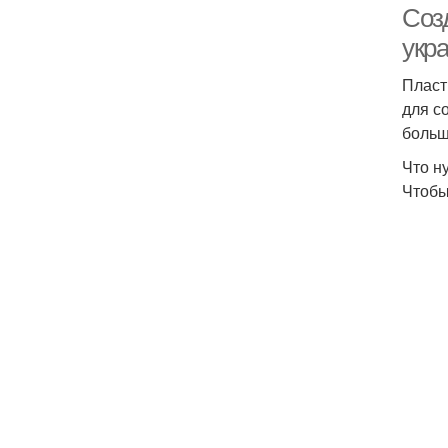
Соз
укр
Пласт
для с
больш
Что н
Чтобы