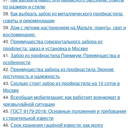
по размеру и стилю
38.
Как выбрать забор из металлического профнастила:
советы и рекомендации
39.
Дом с летним настроением на Мальте: принты, свет и
воспоминания.
40.
Преимущества горизонтального забора из
профлиста: заказ и установка в Москве
41.
Забор из профнастила Премиум: Преимущества и
особенности
42.
Преимущества забора из профнастила Эконом:
доступность и надежность
43.
Сколько стоит забор из профнастила на 10 соток в
Москве
44.
Всеобщая мобилизация: как работает военкомат в
чрезвычайной ситуации
45.
ГОСТ 9179-2018: Основные положения и требования
к строительной извести
46.
Срок хранения гашёной извести: как долго