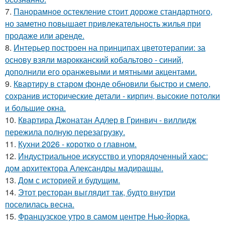
7.
Панорамное остекление стоит дороже стандартного,
но заметно повышает привлекательность жилья при
продаже или аренде.
8.
Интерьер построен на принципах цветотерапии: за
основу взяли марокканский кобальтово - синий,
дополнили его оранжевыми и мятными акцентами.
9.
Квартиру в старом фонде обновили быстро и смело,
сохранив исторические детали - кирпич, высокие потолки
и большие окна.
10.
Квартира Джонатан Адлер в Гринвич - виллидж
пережила полную перезагрузку.
11.
Кухни 2026 - коротко о главном.
12.
Индустриальное искусство и упорядоченный хаос:
дом архитектора Александры мадираццы.
13.
Дом с историей и будущим.
14.
Этот ресторан выглядит так, будто внутри
поселилась весна.
15.
Французское утро в самом центре Нью-йорка.