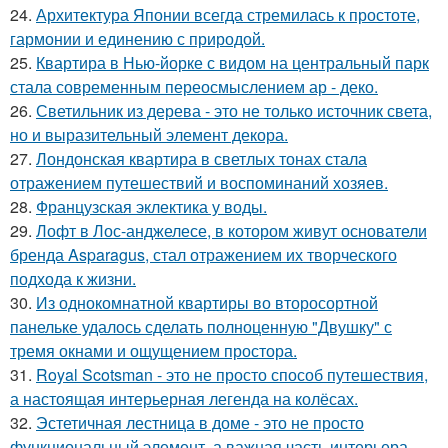
24.
Архитектура Японии всегда стремилась к простоте,
гармонии и единению с природой.
25.
Квартира в Нью-йорке с видом на центральный парк
стала современным переосмыслением ар - деко.
26.
Светильник из дерева - это не только источник света,
но и выразительный элемент декора.
27.
Лондонская квартира в светлых тонах стала
отражением путешествий и воспоминаний хозяев.
28.
Французская эклектика у воды.
29.
Лофт в Лос-анджелесе, в котором живут основатели
бренда Asparagus, стал отражением их творческого
подхода к жизни.
30.
Из однокомнатной квартиры во второсортной
панельке удалось сделать полноценную "Двушку" с
тремя окнами и ощущением простора.
31.
Royal Scotsman - это не просто способ путешествия,
а настоящая интерьерная легенда на колёсах.
32.
Эстетичная лестница в доме - это не просто
функциональный элемент, а важная часть интерьера,