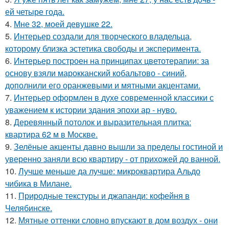
ей четыре года.
4.
Мне 32, моей девушке 22.
5.
Интерьер создали для творческого владельца,
которому близка эстетика свободы и эксперимента.
6.
Интерьер построен на принципах цветотерапии: за
основу взяли марокканский кобальтово - синий,
дополнили его оранжевыми и мятными акцентами.
7.
Интерьер оформлен в духе современной классики с
уважением к истории здания эпохи ар - нуво.
8.
Деревянный потолок и выразительная плитка:
квартира 62 м в Москве.
9.
Зелёные акценты давно вышли за пределы гостиной и
уверенно заняли всю квартиру - от прихожей до ванной.
10.
Лучше меньше да лучше: микроквартира Альдо
чибика в Милане.
11.
Природные текстуры и джапанди: кофейня в
Челябинске.
12.
Мятные оттенки словно впускают в дом воздух - они