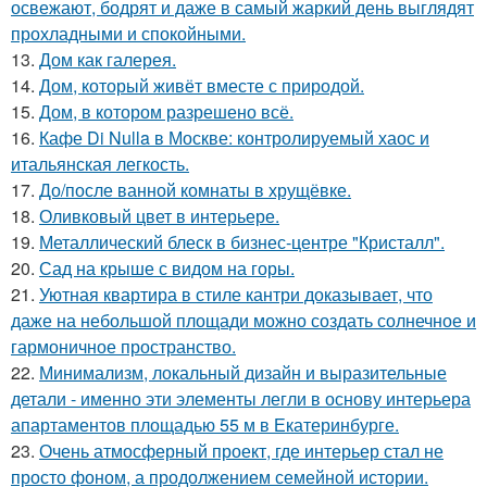
освежают, бодрят и даже в самый жаркий день выглядят
прохладными и спокойными.
13.
Дом как галерея.
14.
Дом, который живёт вместе с природой.
15.
Дом, в котором разрешено всё.
16.
Кафе Di Nulla в Москве: контролируемый хаос и
итальянская легкость.
17.
До/после ванной комнаты в хрущёвке.
18.
Оливковый цвет в интерьере.
19.
Металлический блеск в бизнес-центре "Кристалл".
20.
Сад на крыше с видом на горы.
21.
Уютная квартира в стиле кантри доказывает, что
даже на небольшой площади можно создать солнечное и
гармоничное пространство.
22.
Минимализм, локальный дизайн и выразительные
детали - именно эти элементы легли в основу интерьера
апартаментов площадью 55 м в Екатеринбурге.
23.
Очень атмосферный проект, где интерьер стал не
просто фоном, а продолжением семейной истории.