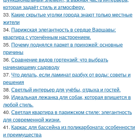
которая задаёт стиль и атмосферу.
33.
Какие скрытые уголки города знают только местные
жители
34.
Парижская элегантность в сердце Варшавы:
квартира с утончённым настроением.
35.
Почему поднялся паркет в прихожей: основные
причины
36.
Сравнение видов гортензий: что выбрать
начинающему садоводу
37.
Что делать, если ламинат разбух от воды: советы и
решения
38.
Светлый интерьер для учёбы, отдыха и гостей.
39.
Идеальная лежанка для собак, которая впишется в
любой стиль.
40.
Светлая квартира в парижском стиле: элегантность
для современной жизни.
41.
Каркас для бассейна из поликарбоната: особенности
и преимущества